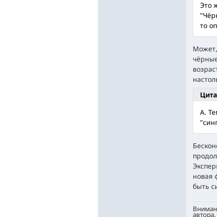
Это 
"Чёр
то о
Может,
чёрные
возрас
настол
Цита
А. Т
"син
Бескон
продол
Экспер
новая 
быть с
Вниман
автора.