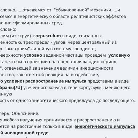
условно......откажемся от "обыкновенной" механики.....и
сёмся в энергетическую область релятивистских эффектов
онно сформированных сред.
условно:
елим (из струи)
corpusculum
в виде, связанных
ённостью, трёх
предел - узлов
, через центральный из
х "выстроим" линейную систему координат;
поверхности
условно
заданной частицы проведём
условную
так, чтобы в проекции она представляла один период
", отвечающей за значения величин инерционности
анства, как ответной реакция на воздействие;
то условно)
распространение импульса
представим в виде
браны[/U]
усечённого конуса в теле корпускулы, меняющего
енную
ость от одного энергетического предел/узла до последующего.
еперь. Объяснение.
я любого излучения принимается к распространению и
ётся на расстояние только в виде
энергетического импульса
й инерционной среде.