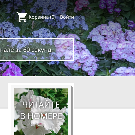
Корзина
(
0
)
Войти
нале за 60 секунд
ЧИТАЙТЕ
В НОМЕРЕ