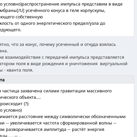
то условно)распространение импульса представим в виде
мбраны[/U] усечённого конуса в теле корпускулы,
ющего собственную
клость от одного энергетического предел/узла до
едующего.
ятно, что за конус, почему усеченный и откуда взялась
ана.
ке взаимодействие с передачей импульса представляется
атором поля в виде рождения и уничтожения виртуальной
ы - кванта поля.
та
я частица захвачена силами гравитации массивного
ического объекта....
роисходит (?):
то условно)
жимается расстояние между символически обозначенными
ми -- увеличивается частота сформированной волны --
ом разворачивается амплитуда -- растёт энергия
ы......-- ..