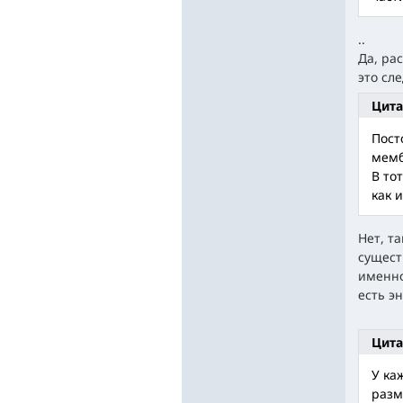
..
Да, ра
это сл
Цита
Пост
мемб
В то
как 
Нет, т
сущест
именно
есть э
Цита
У ка
разм