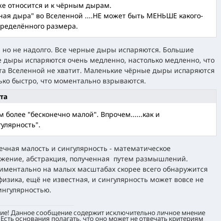
же относится и к чёрным дырам.
ная дыра" во Вселенной ....НЕ может быть МЕНЬШЕ какого-
пределённого размера.
 но не надолго. Все черные дыры испаряются. Большие
 дыры испаряются очень медленно, настолько медленно, что
та Вселенной не хватит. Маленькие чёрные дыры испаряются
ько быстро, что моментально взрываются.
та
ем более "бесконечно малой". Впрочем......как и
гулярность".
ечная малость и сингулярность - математическое
жение, абстракция, полученная путем размышлений.
иментально на малых масштабах скорее всего обнаружится
физика, ещё не известная, и сингулярность может вовсе не
ингулярностью.
ие! Данное сообщение содержит исключительно личное мнение
 Есть основания полагать, что оно может не отвечать критериям