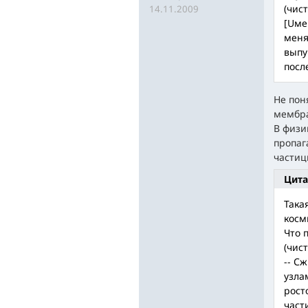
(чис
14.11.2009
[Uме
меня
выпу
посл
Не пон
мембр
В физи
пропаг
частиц
Цита
Така
косм
Что п
(чис
-- С
узла
рост
частиц