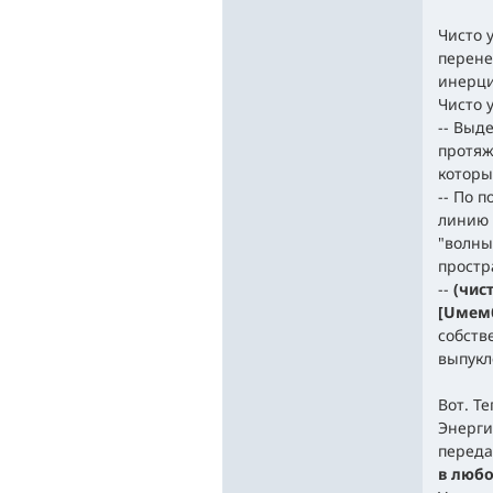
Чисто 
перене
инерци
Чисто 
-- Выд
протяж
которы
-- По 
линию 
"волны
простр
--
(чис
[Uмем
собств
выпукл
Вот. Т
Энерги
переда
в любо