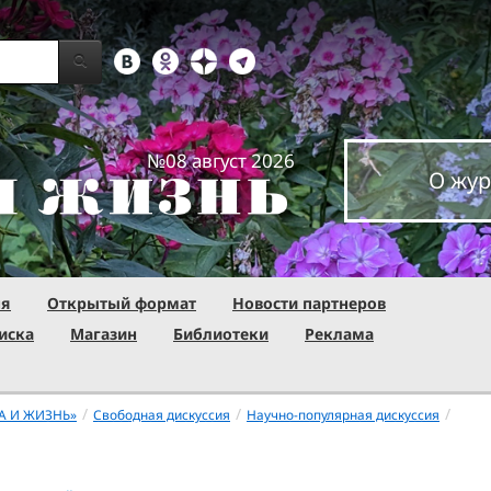
№08 август 2026
О жур
ня
Открытый формат
Новости партнеров
иска
Магазин
Библиотеки
Реклама
/
/
/
А И ЖИЗНЬ»
Свободная дискуссия
Научно-популярная дискуссия