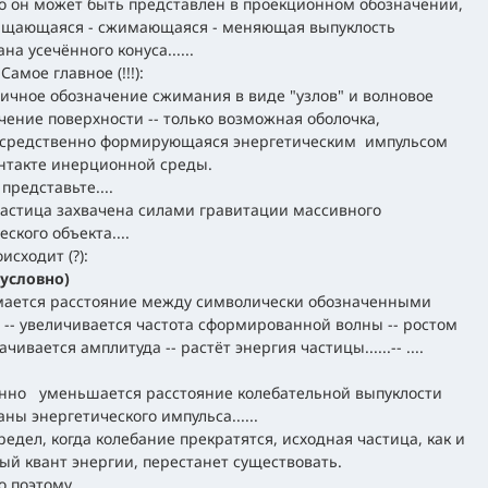
о он может быть представлен в проекционном обозначении,
ащающаяся - сжимающаяся - меняющая выпуклость
а усечённого конуса......
 Самое главное (!!!):
ичное обозначение сжимания в виде "узлов" и волновое
чение поверхности -- только возможная оболочка,
посредственно формирующаяся энергетическим импульсом
 контакте инерционной среды.
представьте....
частица захвачена силами гравитации массивного
ского объекта....
исходит (?):
 условно)
мается расстояние между символически обозначенными
 -- увеличивается частота сформированной волны -- ростом
чивается амплитуда -- растёт энергия частицы......-- ....
нно уменьшается расстояние колебательной выпуклости
ны энергетического импульса......
предел, когда колебание прекратятся, исходная частица, как и
ый квант энергии, перестанет существовать.
 поэтому.