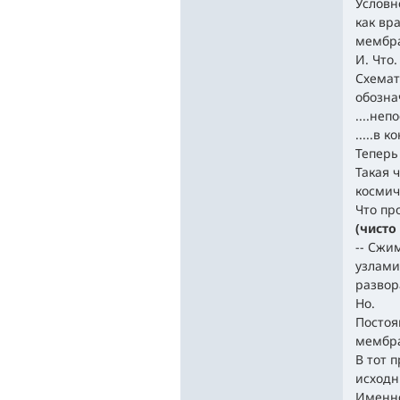
Условн
как вр
мембран
И. Что.
Схемат
обозна
....не
.....в
Теперь 
Такая 
космиче
Что про
(чисто
-- Сжи
узлами
развора
Но.
Постоя
мембра
В тот 
исходн
Именно