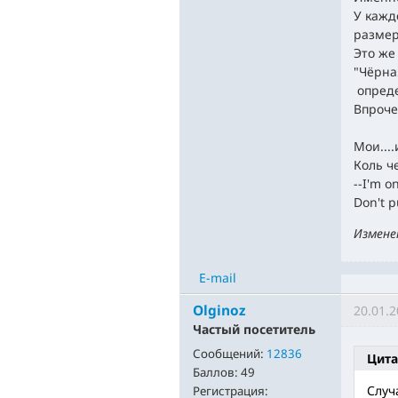
У кажд
размер
Это же
"Чёрна
опреде
Впрочем
Мои....
Коль ч
--I'm o
Don't 
Измене
E-mail
Olginoz
20.01.2
Частый посетитель
Сообщений:
12836
Цита
Баллов:
49
Случ
Регистрация: