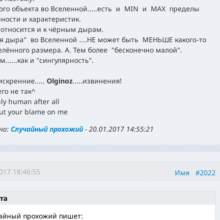
ого объекта во Вселенной.....есть и MIN и MAX пределы
ности и характеристик.
 относится и к чёрным дырам.
я дыра" во Вселенной ....НЕ может быть МЕНЬШЕ какого-то
лённого размера. А. Тем более "бесконечно малой".
......как и "сингулярность".
искренние.....
Olginoz
.....извинения!
его не так^
nly human after all
put your blame on me
но:
Случайный прохожий
-
20.01.2017 14:55:21
017 18:46:55
Имя
#2022
та
айный прохожий пишет: