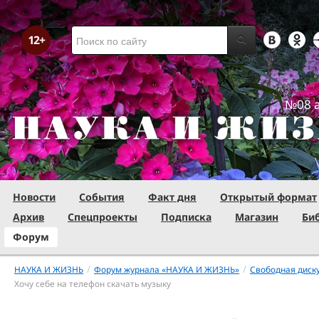
№08 а
Новости
События
Факт дня
Открытый формат
Архив
Спецпроекты
Подписка
Магазин
Би
Форум
/
/
НАУКА И ЖИЗНЬ
Форум журнала «НАУКА И ЖИЗНЬ»
Свободная диск
Хочу себе на телефон скачать музыку