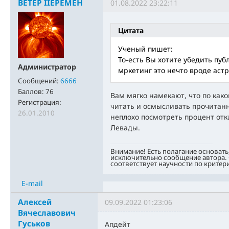
BETEP IIEPEMEH
01.08.2022 23:22:11
Цитата
Ученый пишет:
То-есть Вы хотите убедить публ
Администратор
мркетинг это нечто вроде аст
Сообщений:
6666
Баллов:
76
Вам мягко намекают, что по как
Регистрация:
читать и осмысливать прочитанн
26.01.2010
неплохо посмотреть процент отка
Левады.
Внимание! Есть полагание основать
исключительно сообщение автора. 
соответствует научности по критер
E-mail
Алексей
09.09.2022 01:23:06
Вячеславович
Гуськов
Апдейт