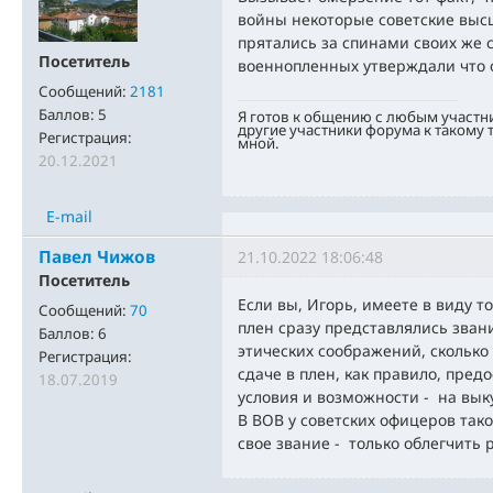
войны некоторые советские выс
прятались за спинами своих же с
Посетитель
военнопленных утверждали что 
Сообщений:
2181
Баллов:
5
Я готов к общению с любым участн
другие участники форума к такому
Регистрация:
мной.
20.12.2021
E-mail
Павел Чижов
21.10.2022 18:06:48
Посетитель
Если вы, Игорь, имеете в виду т
Сообщений:
70
плен сразу представлялись звани
Баллов:
6
этических соображений, сколько
Регистрация:
сдаче в плен, как правило, пред
18.07.2019
условия и возможности - на выку
В ВОВ у советских офицеров так
свое звание - только облегчить 