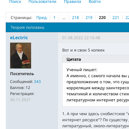
Поиск
Пользователи
Правила
Войти
Страницы:
Пред.
1
...
218
219
220
221
2
Теория поплавка.
eLectric
01.08.2022 22:16:48
Вот и я свои 5 копеек
Цитата
Ученый пишет:
Посетитель
А именно, с самого начала вы
Сообщений:
343
предположение о том, что сущ
Баллов:
12
корреляция между заинтересо
Регистрация:
тематикой и количеством стихо
30.11.2021
литературном интернет ресур
1. А при чем здесь снобистское 
интернет ресурсе"? По существу 
литературный, около-литератур