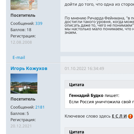
дойти до того, что одна из стор
Посетитель
По мнению Ричарда Фейнмана, "в 
достигли такого уровня, когда мож
Сообщений:
339
описать даже то, чего не понимаем"
мы настолько мало понимаем, что н
Баллов:
18
знаем.
Регистрация:
12.08.2008
E-mail
Игорь Кожухов
01.10.2022 16:34:49
Цитата
Геннадий Будко
пишет:
Посетитель
Если Россия уничтожила свой г
Сообщений:
2181
Баллов:
5
Ключевое слово здесь
Е С Л И
Регистрация:
20.12.2021
Цитата