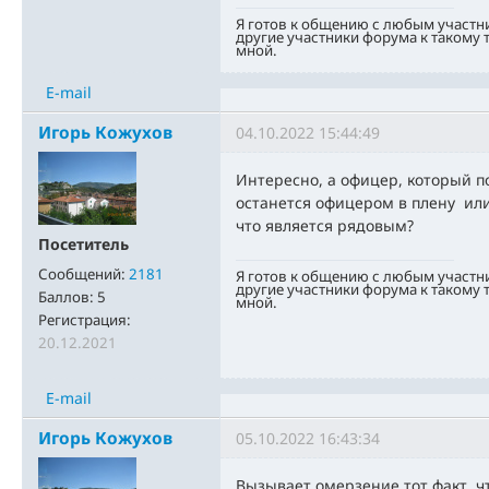
Я готов к общению с любым участн
другие участники форума к такому
мной.
E-mail
Игорь Кожухов
04.10.2022 15:44:49
Интересно, а офицер, который поп
останется офицером в плену ил
что является рядовым?
Посетитель
Сообщений:
2181
Я готов к общению с любым участн
другие участники форума к такому
Баллов:
5
мной.
Регистрация:
20.12.2021
E-mail
Игорь Кожухов
05.10.2022 16:43:34
Вызывает омерзение тот факт, ч