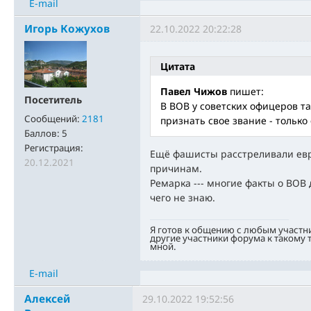
E-mail
Игорь Кожухов
22.10.2022 20:22:28
Цитата
Павел Чижов
пишет:
Посетитель
В ВОВ у советских офицеров т
Сообщений:
2181
признать свое звание - только
Баллов:
5
Регистрация:
Ещё фашисты расстреливали евре
20.12.2021
причинам.
Ремарка --- многие факты о ВОВ 
чего не знаю.
Я готов к общению с любым участн
другие участники форума к такому
мной.
E-mail
Алексей
29.10.2022 19:52:56