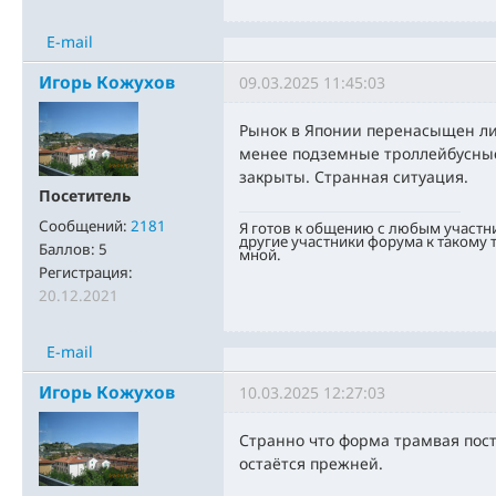
E-mail
Игорь Кожухов
09.03.2025 11:45:03
Рынок в Японии перенасыщен л
менее подземные троллейбусные
закрыты. Странная ситуация.
Посетитель
Сообщений:
2181
Я готов к общению с любым участн
другие участники форума к такому
Баллов:
5
мной.
Регистрация:
20.12.2021
E-mail
Игорь Кожухов
10.03.2025 12:27:03
Странно что форма трамвая пост
остаётся прежней.