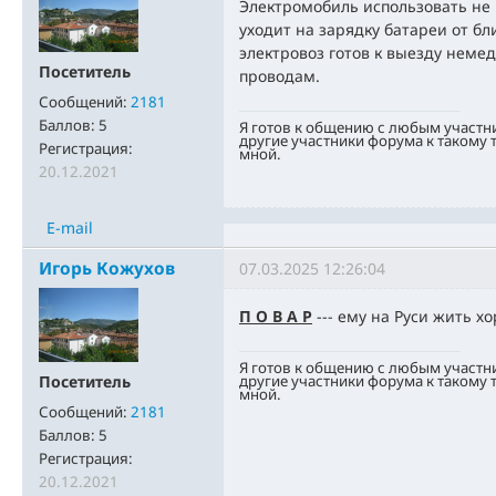
Электромобиль использовать не
уходит на зарядку батареи от б
электровоз готов к выезду неме
Посетитель
проводам.
Сообщений:
2181
Баллов:
5
Я готов к общению с любым участн
другие участники форума к такому
Регистрация:
мной.
20.12.2021
E-mail
Игорь Кожухов
07.03.2025 12:26:04
П О В А Р
--- ему на Руси жить х
Я готов к общению с любым участн
другие участники форума к такому
Посетитель
мной.
Сообщений:
2181
Баллов:
5
Регистрация:
20.12.2021