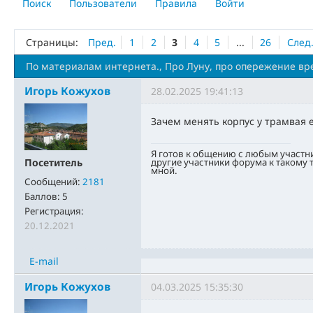
Поиск
Пользователи
Правила
Войти
Страницы:
Пред.
1
2
3
4
5
...
26
След
По материалам интернета., Про Луну, про опережение вре
Игорь Кожухов
28.02.2025 19:41:13
Зачем менять корпус у трамвая 
Я готов к общению с любым участн
другие участники форума к такому
Посетитель
мной.
Сообщений:
2181
Баллов:
5
Регистрация:
20.12.2021
E-mail
Игорь Кожухов
04.03.2025 15:35:30