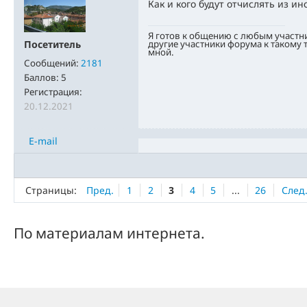
Как и кого будут отчислять из ин
Я готов к общению с любым участн
другие участники форума к такому
Посетитель
мной.
Сообщений:
2181
Баллов:
5
Регистрация:
20.12.2021
E-mail
Страницы:
Пред.
1
2
3
4
5
...
26
След
По материалам интернета.