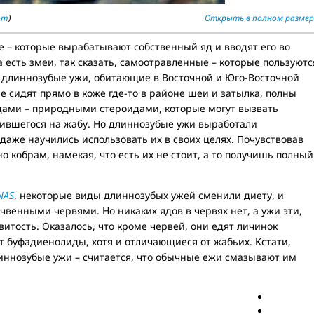
com
)
Открыть в полном размер
 – которые вырабатывают собственный яд и вводят его во
 есть змеи, так сказать, самоотравленные – которые пользуютс
 длиннозубые ужи, обитающие в Восточной и Юго-Восточной
е сидят прямо в коже где-то в районе шеи и затылка, полны
ами – природными стероидами, которые могут вызвать
сившегося на жабу. Но длиннозубые ужи выработали
даже научились использовать их в своих целях. Почувствовав
о кобрам, намекая, что есть их не стоит, а то получишь полный
NAS
, некоторые виды длиннозубых ужей сменили диету, и
чвенными червями. Но никаких ядов в червях нет, а ужи эти,
витость. Оказалось, что кроме червей, они едят личинок
т буфадиенолиды, хотя и отличающиеся от жабьих. Кстати,
линнозубые ужи – считается, что обычные ежи смазывают им