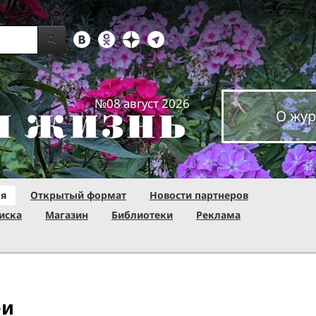
№08 август 2026
О жур
ня
Открытый формат
Новости партнеров
иска
Магазин
Библиотеки
Реклама
еи