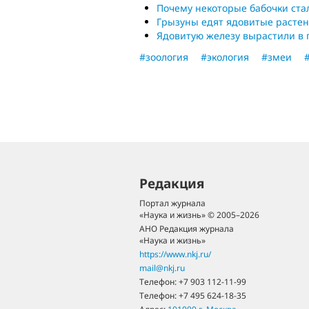
Почему некоторые бабочки ст
Грызуны едят ядовитые расте
Ядовитую железу вырастили в 
#зоология
#экология
#змеи
Редакция
Портал журнала
«Наука и жизнь» © 2005–2026
АНО Редакция журнала
«Наука и жизнь»
https://www.nkj.ru/
mail@nkj.ru
Телефон:
+7 903 112-11-99
Телефон:
+7 495 624-18-35