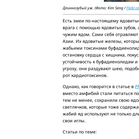
Длиннозубый уж. (Фото: Kim Seng /
Flickr.
Есть змеи по-настоящему ядовитые
врага с помощью ядовитых зубов, а
чужим ядом. Сами себя отравляют
Азии. Их ядовитые железы, которы
жабьими токсинами буфадиенолид
остановку сердца с хищника, поку
устойчивость к буфадиенолидам и 
угрозу, они раздувают шею, подобн
рот кардиотоксинов.
Однако, как говорится в статье в
P
вместо амфибий стали питаться по
тем не менее, сохранили свою ядо
светлячков, которые тоже содержа
жабий яд используют не только д
свои иглы.
Статьи по теме: