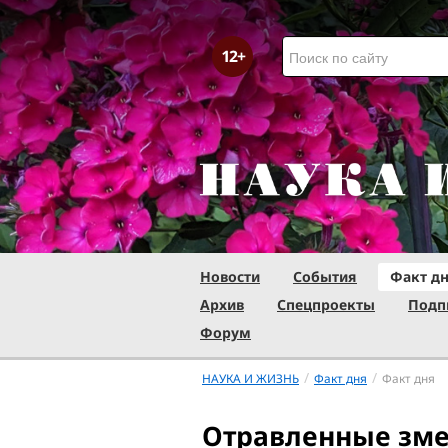
Новости
События
Факт д
Архив
Спецпроекты
Подп
Форум
/
/
НАУКА И ЖИЗНЬ
Факт дня
Факт дня
Отравленные зм