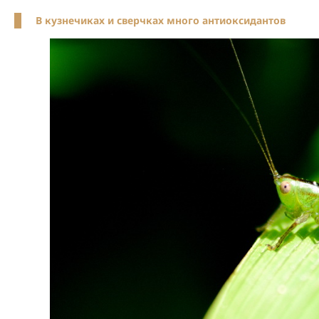
В кузнечиках и сверчках много антиоксидантов