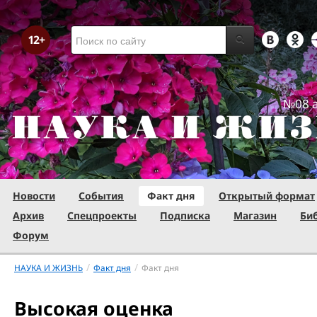
№08 а
Новости
События
Факт дня
Открытый формат
Архив
Спецпроекты
Подписка
Магазин
Би
Форум
/
/
НАУКА И ЖИЗНЬ
Факт дня
Факт дня
Высокая оценка