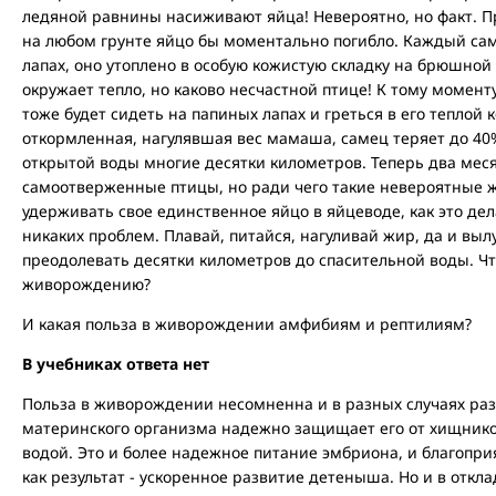
ледяной равнины насиживают яйца! Невероятно, но факт. Пра
на любом грунте яйцо бы моментально погибло. Каждый са
лапах, оно утоплено в особую кожистую складку на брюшной 
окружает тепло, но каково несчастной птице! К тому моменту
тоже будет сидеть на папиных лапах и греться в его теплой 
откормленная, нагулявшая вес мамаша, самец теряет до 40%
открытой воды многие десятки километров. Теперь два меся
самоотверженные птицы, но ради чего такие невероятные ж
удерживать свое единственное яйцо в яйцеводе, как это де
никаких проблем. Плавай, питайся, нагуливай жир, да и вы
преодолевать десятки километров до спасительной воды. Чт
живорождению?
И какая польза в живорождении амфибиям и рептилиям?
В учебниках ответа нет
Польза в живорождении несомненна и в разных случаях ра
материнского организма надежно защищает его от хищников
водой. Это и более надежное питание эмбриона, и благопри
как результат - ускоренное развитие детеныша. Но и в отк