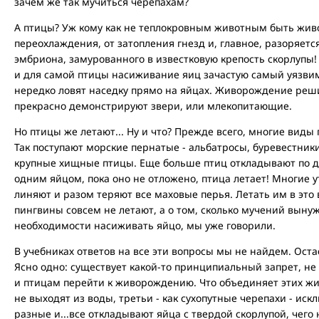
зачем же так мучиться черепахам?
А птицы? Уж кому как не теплокровным животным быть жив
переохлаждения, от затопления гнезд и, главное, разоряет
эмбриона, замурованного в известковую крепость скорлупы! (с
и для самой птицы насиживание яиц зачастую самый уязви
нередко ловят наседку прямо на яйцах. Живорождение реш
прекрасно демонстрируют звери, или млекопитающие.
Но птицы же летают... Ну и что? Прежде всего, многие виды
Так поступают морские пернатые - альбатросы, буревестник
крупные хищные птицы. Еще больше птиц откладывают по дв
одним яйцом, пока оно не отложено, птица летает! Многие 
линяют и разом теряют все маховые перья. Летать им в это
пингвины совсем не летают, а о том, сколько мучений выну
необходимости насиживать яйцо, мы уже говорили.
В учебниках ответов на все эти вопросы мы не найдем. Ост
Ясно одно: существует какой-то принципиальный запрет, н
и птицам перейти к живорождению. Что объединяет этих жи
не выходят из воды, третьи - как сухопутные черепахи - иск
разные и...все откладывают яйца с твердой скорлупой, чего