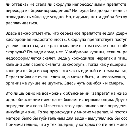
ли отгадка? Не стала ли скорлупа непреодолимым препятств
перехода к яйцеживорождению? Нет худа без добра - ведь с
откладывать яйца где угодно. Но, видимо, нет и добра без ху
расплачиваться.
Здесь важно отметить, что серьезное препятствие для удерж
кислородная недостаточность. Скорлупа препятствует посту
углекислого газа, и ее рассасывание в этом случае просто о
скорлупы? По-видимому, нет. У эмбриона курицы, если он р
недооформляется скелет. Ведь у крокодилов, черепах и пти
кальций для своего скелета из скорлупы, тогда как у ящериц 
кальция в яйцо и скорлупу - это часть единой системы каль
Перестройка ее очень сложна, а может быть, и невозможна,
организме лучше не шутить. Здесь чуть ошибся - и смерть.
Это лишь одно из возможных объяснений "запрета" на живо
одно объяснение никогда не бывает исчерпывающим. Друго
определения пола. Известно, что у крокодилов пол определ
инкубации яиц. То же происходит у многих черепах. И пост
матери было бы губительным для вида - вылуплялись бы осо
Примечательно, что у тех ящериц, у которых почти нет живо