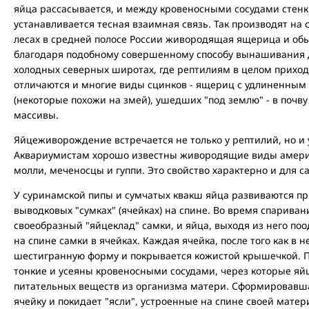
яйца рассасывается, и между кровеносными сосудами стен
устанавливается тесная взаимная связь. Так производят на
лесах в средней полосе России живородящая ящерица и обы
благодаря подобному совершенному способу вынашивания 
холодных северных широтах, где рептилиям в целом приход
отличаются и многие виды сцинков - ящериц с удлиненным
(некоторые похожи на змей), ушедших "под землю" - в почв
массивы.
Яйцеживорождение встречается не только у рептилий, но и 
Аквариумистам хорошо известны живородящие виды америк
молли, меченосцы и гуппи. Это свойство характерно и для 
У суринамской пипы и сумчатых квакш яйца развиваются пр
выводковых "сумках" (ячейках) на спине. Во время спарива
своеобразный "яйцеклад" самки, и яйца, выходя из него п
на спине самки в ячейках. Каждая ячейка, после того как в 
шестигранную форму и покрывается кожистой крышечкой. 
тонкие и усеяны кровеносными сосудами, через которые яйц
питательных веществ из организма матери. Сформировавш
ячейку и покидает "ясли", устроенные на спине своей мате