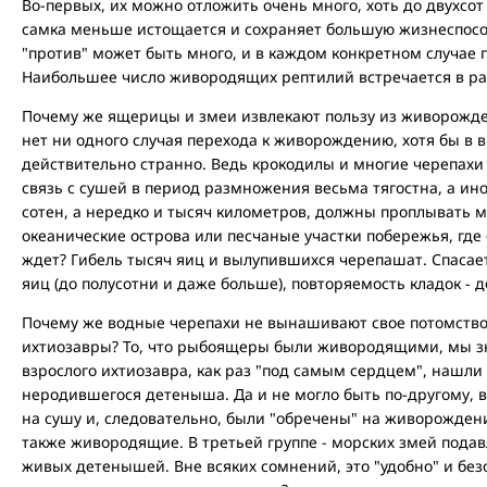
Во-первых, их можно отложить очень много, хоть до двухсот
самка меньше истощается и сохраняет большую жизнеспособн
"против" может быть много, и в каждом конкретном случае
Наибольшее число живородящих рептилий встречается в ра
Почему же ящерицы и змеи извлекают пользу из живорожден
нет ни одного случая перехода к живорождению, хотя бы в
действительно странно. Ведь крокодилы и многие черепахи
связь с сушей в период размножения весьма тягостна, а ино
сотен, а нередко и тысяч километров, должны проплывать м
океанические острова или песчаные участки побережья, где 
ждет? Гибель тысяч яиц и вылупившихся черепашат. Спаса
яиц (до полусотни и даже больше), повторяемость кладок - д
Почему же водные черепахи не вынашивают свое потомство,
ихтиозавры? То, что рыбоящеры были живородящими, мы зна
взрослого ихтиозавра, как раз "под самым сердцем", нашли
неродившегося детеныша. Да и не могло быть по-другому,
на сушу и, следовательно, были "обречены" на живорождени
также живородящие. В третьей группе - морских змей под
живых детенышей. Вне всяких сомнений, это "удобно" и без