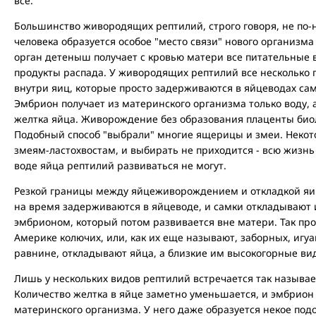
все.
Большинство живородящих рептилий, строго говоря, не по
человека образуется особое "место связи" нового организма 
орган детеныш получает с кровью матери все питательные 
продукты распада. У живородящих рептилий все несколько 
внутри яиц, которые просто задерживаются в яйцеводах сам
Эмбрион получает из материнского организма только воду, 
желтка яйца. Живорождение без образования плаценты би
Подобный способ "выбрали" многие ящерицы и змеи. Неко
змеям-ластохвостам, и выбирать не приходится - всю жизнь 
воде яйца рептилий развиваться не могут.
Резкой границы между яйцеживорождением и откладкой яиц
на время задерживаются в яйцеводе, и самки откладывают
эмбрионом, который потом развивается вне матери. Так п
Америке колючих, или, как их еще называют, заборных, игу
равнине, откладывают яйца, а близкие им высокогорные в
Лишь у нескольких видов рептилий встречается так назыв
Количество желтка в яйце заметно уменьшается, и эмбрион 
материнского организма. У него даже образуется некое под