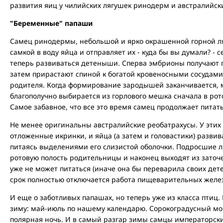
развития яиц у чилийских лягушек ринодерм и австралийски
"Беременные" папаши
Самец ринодермы, небольшой и ярко окрашенной горной л
самкой в воду яйца и отправляет их - куда бы вы думали? - 
теперь развиваться детеныши. Сперва эмбрионы получают п
затем прирастают спиной к богатой кровеносными сосудами
родителя. Когда формирование зародышей заканчивается, 
благополучно выбирается из горлового мешка сначала в рото
Самое забавное, что все это время самец продолжает питать
Не менее оригинальны австралийские реобатрахусы. У этих
отложенные икринки, и яйца (а затем и головастики) разви
питаясь выделениями его слизистой оболочки. Подросшие л
ротовую полость родительницы и наконец выходят из заточе
уже не может питаться (иначе она бы переварила своих дет
срок полностью отключается работа пищеварительных желе
И еще о заботливых папашах, но теперь уже из класса птиц.
зиму: май-июль по нашему календарю. Сорокоградусный мор
полярная ночь. И в самый разгар зимы самцы императорски