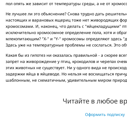
пол опять же зависит от температуры среды, а не от хромос
Не лучшее ли это объяснение? Снова трудно дать решительн
настоящих и варановых ящериц тоже нет живородящих форм
хромосомами. И, наконец, что делать с "яйцекладущими" п
исключительно хромосомное определение пола, хотя и обра
млекопитающим? "Х-" и "Y-" хромосомы определяют здесь "дев
Здесь уже на температурные проблемы не сослаться. Это об
Какая бы из гипотез ни оказалась правильной - а скорее всего
запрет на живорождение у птиц, крокодилов и черепах оче
этих животных не существует. Ни у одного вида не происход
задержки яйца в яйцеводе. Но нельзя не восхищаться прич
шаблонным, не схематичным, удивительным миром природ
Читайте в любое в
Оформить подписку