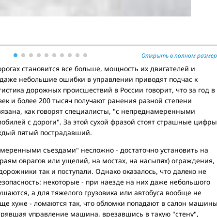
Открыть в полном размер
рогах становится все больше, мощность их двигателей и
и даже небольшие ошибки в управлении приводят подчас к
стика дорожных происшествий в России говорит, что за год в
овек и более 200 тысяч получают ранения разной степени
вязана, как говорят специалисты, "с непреднамеренными
билей с дороги". За этой сухой фразой стоят страшные цифры
аждый пятый пострадавший.
амеренными съездами" несложно - достаточно установить на
краям оврагов или ущелий, на мостах, на насыпях) ограждения,
орожники так и поступали. Однако оказалось, что далеко не
зопасность: некоторые - при наезде на них даже небольшого
ушаются, а для тяжелого грузовика или автобуса вообще не
еще хуже - ломаются так, что обломки попадают в салон машины
ерявшая управление машина, врезавшись в такую "стену",