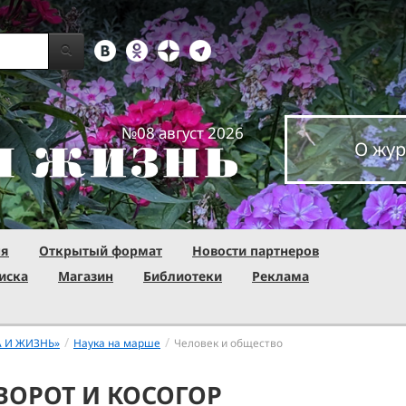
№08 август 2026
О жур
ня
Открытый формат
Новости партнеров
иска
Магазин
Библиотеки
Реклама
/
/
А И ЖИЗНЬ»
Наука на марше
Человек и общество
ВОРОТ И КОСОГОР