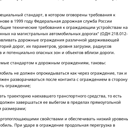
специальный стандарт, в котором оговорены требования к
нове в 1999 году Федеральная дорожная служба России
Общие технические требования к ограждающим устройствам на
нных на магистральных автомобильных дорогах" (ОДН 218.012-
анавливать дорожные ограждения различной удерживающей
горий дорог, их параметров, уровня загрузки, радиусов
в и потенциально опасных зон и объектов вблизи дороги.
емые стандартом к дорожным ограждениям, таковы:
обиль не должен опрокидываться как через ограждение, так и
лжен разворачиваться после контакта с ограждением в сторону
ать ограждение;
ть траекторию наехавшего транспортного средства, то есть
должен завершаться ее выбегом в пределах прямоугольной
и размерами;
ергопоглощающими свойствами и обеспечивать низкий уровен
обиль. При ударе в ограждение продольная перегрузка в