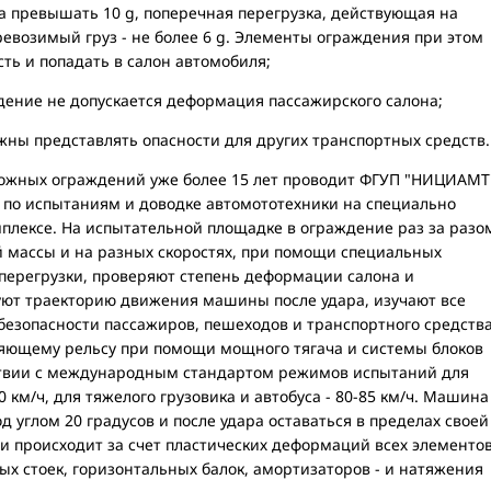
а превышать 10 g, поперечная перегрузка, действующая на
еревозимый груз - не более 6 g. Элементы ограждения при этом
ть и попадать в салон автомобиля;
дение не допускается деформация пассажирского салона;
жны представлять опасности для других транспортных средств.
жных ограждений уже более 15 лет проводит ФГУП "НИЦИАМТ
р по испытаниям и доводке автомототехники на специально
плексе. На испытательной площадке в ограждение раз за разо
й массы и на разных скоростях, при помощи специальных
ерегрузки, проверяют степень деформации салона и
ют траекторию движения машины после удара, изучают все
безопасности пассажиров, пешеходов и транспортного средства
яющему рельсу при помощи мощного тягача и системы блоков
тствии с международным стандартом режимов испытаний для
0 км/ч, для тяжелого грузовика и автобуса - 80-85 км/ч. Машина
 углом 20 градусов и после удара оставаться в пределах своей
и происходит за счет пластических деформаций всех элементо
ых стоек, горизонтальных балок, амортизаторов - и натяжения