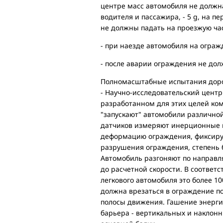
центре масс автомобиля не должн
водителя и пассажира, - 5 g, на п
не должны падать на проезжую час
- при наезде автомобиля на ограж
- после аварии ограждения не дол
Полномасштабные испытания доро
- Научно-исследовательский цент
разработанном для этих целей ком
"запускают" автомобили различно
датчиков измеряют инерционные п
деформацию ограждения, фиксиру
разрушения ограждения, степень 
Автомобиль разгоняют по направл
до расчетной скорости. В соотве
легкового автомобиля это более 10
должна врезаться в ограждение под
полосы движения. Гашение энерги
барьера - вертикальных и наклонн