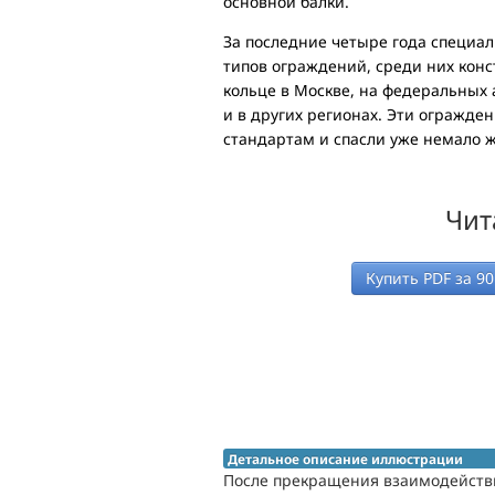
основной балки.
За последние четыре года специал
типов ограждений, среди них кон
кольце в Москве, на федеральных
и в других регионах. Эти огражд
стандартам и спасли уже немало 
Чит
Купить PDF за
90
Детальное описание иллюстрации
После прекращения взаимодействи