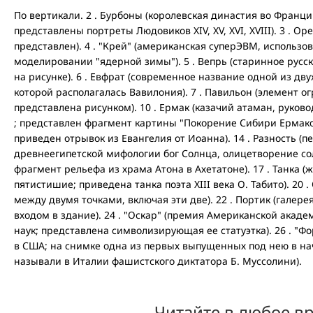
По вертикали. 2 . Бурбоны (королевская династия во Франции 
представлены портреты Людовиков XIV, XV, XVI, XVIII). 3 . Ор
представлен). 4 . "Крей" (американская суперЭВМ, использ
моделировании "ядерной зимы"). 5 . Вепрь (старинное русс
на рисунке). 6 . Евфрат (современное название одной из дв
которой располагалась Вавилония). 7 . Павильон (элемент о
представлена рисунком). 10 . Ермак (казачий атаман, руково
; представлен фрагмент картины "Покорение Сибири Ермаком"
приведен отрывок из Евангелия от Иоанна). 14 . Разность (пер
древнеегипетской мифологии бог Солнца, олицетворение со
фрагмент рельефа из храма Атона в Ахетатоне). 17 . Танка 
пятистишие; приведена танка поэта XIII века О. Табито). 20 
между двумя точками, включая эти две). 22 . Портик (галере
входом в здание). 24 . "Оскар" (премия Американской акад
наук; представлена символизирующая ее статуэтка). 26 . "Ф
в США; на снимке одна из первых выпущенных под нею в нача
называли в Италии фашистского диктатора Б. Муссолини).
Читайте в любое в