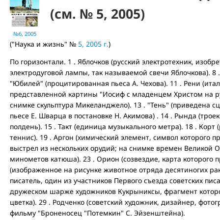
(см. № 5, 2005)
№6, 2005
("Наука и жизнь" №
5, 2005 г.
)
По горизонтали. 1 . Яблочков (русский электротехник, изоб
электродуговой лампы, так называемой свечи Яблочкова). 8 . 
"Юбилей" (процитированная пьеса А. Чехова). 11 . Рени (ита
представленной картины "Иосиф с младенцем Христом на рук
снимке скульптура Микеланджело). 13 . "Тень" (приведена с
пьесе Е. Шварца в постановке Н. Акимова) . 14 . Рында (трое
полдень). 15 . Такт (единица музыкального метра). 18 . Кор
теннис). 19 . Аргон (химический элемент, символ которого п
выстрел из нескольких орудий; на снимке времен Великой 
минометов катюша). 23 . Орион (созвездие, карта которого п
(изображенное на рисунке животное отряда десятиногих рак
писатель, один из участников Первого съезда советских пис
дружеском шарже художников Кукрыниксы, фрагмент которого
цветка). 29 . Родченко (советский художник, дизайнер, фото
фильму "Броненосец "Потемкин" С. Эйзенштейна).