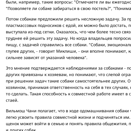
были, например, такие вопросы: "Отмечаете ли вы ежегодн
"Позволяете ли собаке забираться в свою постель?", "Поним
Потом собакам предложили решить несложную задачу. За пр
пластмассовых подносиков с едой, их можно было достать, п
выступала из-под сетки. Оказалось, что чем более тесно свя
труднее ей решить эту задачу. Но когда владельцев попрос
пищу, с задачей справились все собаки. "Собаки, эмоционал
глупее других, - говорит Миклиши, - они вполне понимают, 
сильнее зависят от указаний человека".
Это мнение подтверждается наблюдениями за собаками - п
других привязаны к хозяевам, но понимают, что слепой огр
при решении задач такие собаки самостоятельнее других. 
хозяином, принимая ответственность на себя в тех случаях, 
то сделать. Такая способность к совместной работе имеет в
стаей.
Вильмош Чани полагает, что в ходе одомашнивания собаки 
легко усвоить правила совместной жизни и подчиняться им.
щенок может войти в семью и понять правила общежития, 
и других собак.