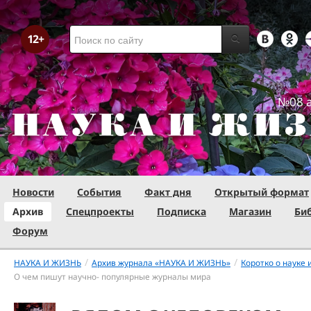
№08 а
Новости
События
Факт дня
Открытый формат
Архив
Спецпроекты
Подписка
Магазин
Би
Форум
/
/
НАУКА И ЖИЗНЬ
Архив журнала «НАУКА И ЖИЗНЬ»
Коротко о науке 
О чем пишут научно- популярные журналы мира