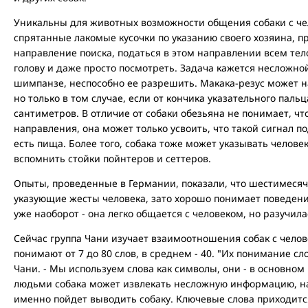
Уникальны для животных возможности общения собаки с че
спрятанные лакомые кусочки по указанию своего хозяина, п
направление поиска, податься в этом направлении всем тело
голову и даже просто посмотреть. Задача кажется несложно
шимпанзе, неспособно ее разрешить. Макака-резус может 
но только в том случае, если от кончика указательного паль
сантиметров. В отличие от собаки обезьяна не понимает, ч
направления, она может только усвоить, что такой сигнал по
есть пища. Более того, собака тоже может указывать челове
вспомнить стойки пойнтеров и сеттеров.
Опыты, проведенные в Германии, показали, что шестимеся
указующие жесты человека, зато хорошо понимает поведение
уже наоборот - она легко общается с человеком, но разучил
Сейчас группа Чани изучает взаимоотношения собак с чело
понимают от 7 до 80 слов, в среднем - 40. "Их понимание сло
Чани. - Мы используем слова как символы, они - в основном
людьми собака может извлекать несложную информацию, нап
именно пойдет выводить собаку. Ключевые слова приходитс