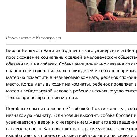
Наука и жизнь // Иллюстрации
Биолог Вильмош Чани из Будапештского университета (Венгр
происхождение социальных связей в человеческом обществ
обезьянах, а на собаках. Собака эмоционально связана со с
сравнивали поведение маленьких детей и собак в непривыч
матерью поместить в незнакомую комнату, ребенок спокойно
место. Когда мать выходит из комнаты, ребенок проявляет в
матери войдет чужой человек, ребенок несколько успокоитс
только при возвращении матери.
Подобные опыты провели с 51 собакой. Пока хозяин тут, соб
незнакомую комнату. Если хозяин выходит, собака бросает и
усаживается у двери и с нетерпением ждет его возвращени
всплеск радости. Как полагают венгерские ученые, такое схо
выработалось в процессе совместной эволюции человека и с