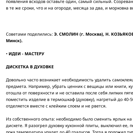
появления всходов оставьте один, самый сильный. Созрева
в те же сроки, что и на огороде, месяца за два, и морковка 
Советами поделились:
Э. СМОЛИН (г. Москва), Н. КОЗЬЯКОВ 
Минск).
•
ИДЕИ - МАСТЕРУ
ДИСКЕТКА В ДУХОВКЕ
Довольно часто возникает необходимость удалить самоклеящ
предмета. Например, убрать ценник с вещицы или книги, ку
отошла от поверхности и не оставила после себя липких пят
поместить изделие в термошкаф (духовку), нагретый до 40-50
отделяется вместе с клейким слоем и не рвется.
Из собственного опыта: необходимо было сменить ярлык н
дискете. Я разогрел духовку кухонной плиты, выключил ее, 
пока температура упадет до 40 градусов. Тогда я положил ту