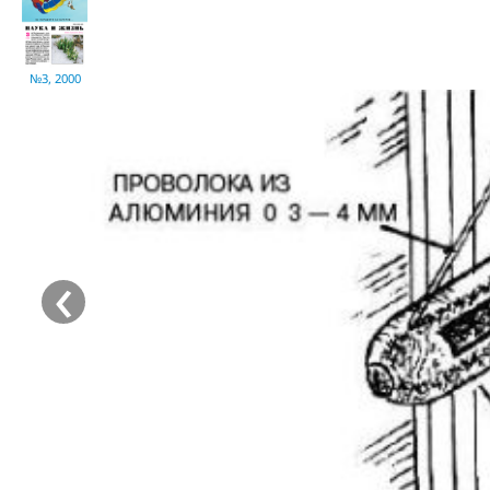
№3, 2000
‹