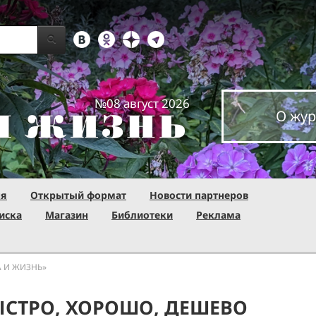
№08 август 2026
О жур
ня
Открытый формат
Новости партнеров
иска
Магазин
Библиотеки
Реклама
А И ЖИЗНЬ»
ЫСТРО, ХОРОШО, ДЕШЕВО