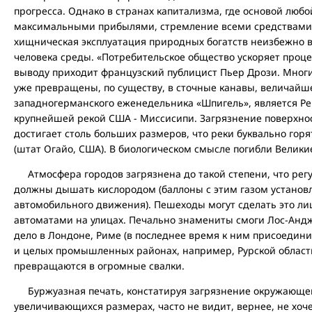
прогресса. Однако в странах капитализма, где основой любо
максимальными прибылями, стремление всеми средствами
хищническая эксплуатация природных богатств неизбежно 
человека среды. «Потребительское общество ускоряет проце
выводу приходит французский публицист Пьер Дрози. Мног
уже превращены, по существу, в сточные канавы, величайше
западногерманского еженедельника «Шпигель», является Рей
крупнейшей рекой США - Миссисипи. Загрязнение поверхнос
достигает столь больших размеров, что реки буквально горя
(штат Огайо, США). В биологическом смысле погибли Велики
Атмосфера городов загрязнена до такой степени, что рег
должны дышать кислородом (баллоны с этим газом установ
автомобильного движения). Пешеходы могут сделать это ли
автоматами на улицах. Печально знамениты смоги Лос-Андж
дело в Лондоне, Риме (в последнее время к ним присоедини
и целых промышленных районах, например, Рурской област
превращаются в огромные свалки.
Буржуазная печать, констатируя загрязнение окружающей 
увеличивающихся размерах, часто не видит, вернее, не хоч