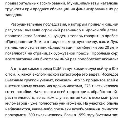
предварительных ассигнований. Муниципалитеты наталкива
трудности при продаже облигаций на финансирование их дол
заводов»
Разрушительные последствия, к которым привели хищни
ресурсам, вызвали огромный резонанс у широкой обществе
правительства Запада вынуждены теперь говорить о пробл
«Превращение Земли в такую же мертвую звезду, как, и Лун
нынешнего столетия», «Цивилизация погибнет через 20 лет» 
появляются на страницах буржуазной прессы. Проблема ок
всего загрязнения биосферы иной раз приобретает апокалип
А в то же самое время США ведут химическую войну в Юго
о том, к, какой экологической катастрофе это ведет. Иссле
Вьетнаме группой ученых, показали, что 15 процентов всей 
интенсивному опылению ядохимикатами, 275 тысяч человек 
сотен погибли. На четверти всей территории, обработанно
растительность, во всяком случае, пятая часть всех мангров
километров - уже полностью уничтожена. На участках, опыл
наблюдаются, какие-либо признаки возобновления. Уничтож
прокормить 600 тысяч человек. Если в 1959 году Вьетнам эк