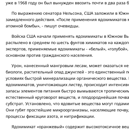
уже в 1968 году он был вынужден ввозить почти в два раза б
По выражению сенатора Нельсона, США заложили в Южно
замедленного действия. «После применения ядохимикатов м
атомной бомбы», - пишут очевидцы.
Войска США начали применять ядохимикаты в Южном Вьетн
распылено в среднем по шесть фунтов химикатов на каждог
экспертов, применяемые ядохимикаты - «белый», «голубой»,
основном против гражданского населения.
Урон, нанесенный мангровым лесам, может оказаться не
биологи, растительный опад джунглей - это единственный п
условиях быстрой минерализации органического вещества. 
ядохимикатов, уничтожающих листву, происходит интенсив
запасы элементов питания быстро вымываются тропически
естественный круговорот веществ, и плодороднейшая почв
субстрат. Установлено, что ядовитые вещества могут годами 
Они губят простейшие микроорганизмы, населяющие почву,
процессы фиксации азота, и нитрификации.
Ядохимикат «оранжевый» содержит высокотоксичное веще