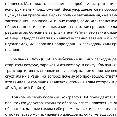
процесса. Материалы, посвященные проблеме загрязнения, 
конструктивных предложений. Весь упор делается на образо
Буржуазная пресса «не видит» причин загрязнения, «не зам
загрязнения - монополии, иначе говоря, само капиталистич
общественности с «сильными мира сего», как правило, не 
результатов. Основные загрязнители Рейна - это такие химич
«Байер». Представители их недвусмысленно заявили «Мы п
идеализме», «Мы против неоправданных расходов», «Мы п
планов»
Компания «Доу» (США) во избежание лишних расходов де
открытом воздухе, заражая и атмосферу, и почву. Компания
транспортировать сточные воды, содержащие ядовитые вещ
спустила их в Рейн. На вопрос, почему это произошло, ответ
этом знала, и компания «Калтекс», сточные воды которой и
«Гамбургский Ллойд»).
В одном из своих посланий конгрессу США президент Р. Н
попыток государства, каким-то образом спасти положение, 
обещания, данные самим себе размеры фактических федер
строительство муниципальных заводов по очистке вод соста