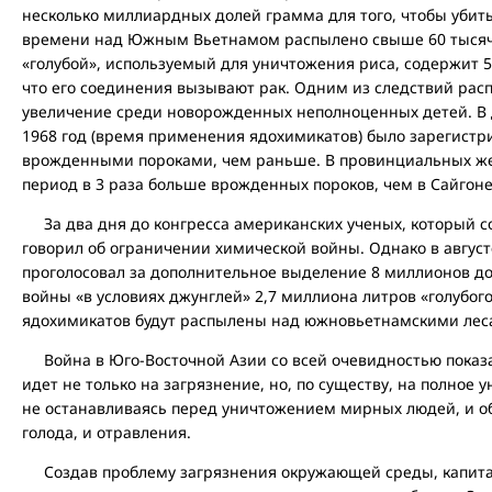
несколько миллиардных долей грамма для того, чтобы убить
времени над Южным Вьетнамом распылено свыше 60 тысяч 
«голубой», используемый для уничтожения риса, содержит 
что его соединения вызывают рак. Одним из следствий рас
увеличение среди новорожденных неполноценных детей. В д
1968 год (время применения ядохимикатов) было зарегистр
врожденными пороками, чем раньше. В провинциальных же 
период в 3 раза больше врожденных пороков, чем в Сайгоне
За два дня до конгресса американских ученых, который со
говорил об ограничении химической войны. Однако в авгус
проголосовал за дополнительное выделение 8 миллионов д
войны «в условиях джунглей» 2,7 миллиона литров «голубого
ядохимикатов будут распылены над южновьетнамскими лес
Война в Юго-Восточной Азии со всей очевидностью показа
идет не только на загрязнение, но, по существу, на полное
не останавливаясь перед уничтожением мирных людей, и о
голода, и отравления.
Создав проблему загрязнения окружающей среды, капитал