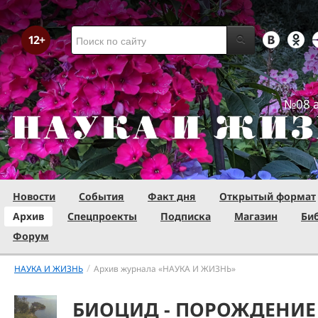
№08 а
Новости
События
Факт дня
Открытый формат
Архив
Спецпроекты
Подписка
Магазин
Би
Форум
/
НАУКА И ЖИЗНЬ
Архив журнала «НАУКА И ЖИЗНЬ»
БИОЦИД - ПОРОЖДЕНИ