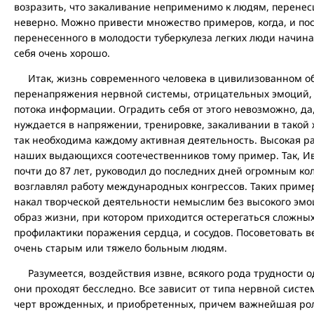
возразить, что закаливание неприменимо к людям, перене
неверно. Можно привести множество примеров, когда, и по
перенесенного в молодости туберкулеза легких люди начина
себя очень хорошо.
Итак, жизнь современного человека в цивилизованном о
перенапряжения нервной системы, отрицательных эмоций,
потока информации. Оградить себя от этого невозможно, да
нуждается в напряжении, тренировке, закаливании в такой 
так необходима каждому активная деятельность. Высокая ра
наших выдающихся соотечественников тому пример. Так, И
почти до 87 лет, руководил до последних дней огромным ко
возглавлял работу международных конгрессов. Таких приме
накал творческой деятельности немыслим без высокого эмо
образ жизни, при котором приходится остерегаться сложных 
профилактики поражения сердца, и сосудов. Посоветовать в
очень старым или тяжело больным людям.
Разумеется, воздействия извне, всякого рода трудности од
они проходят бесследно. Все зависит от типа нервной системы
черт врожденных, и приобретенных, причем важнейшая р