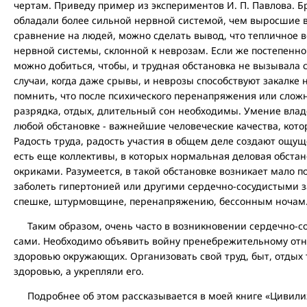
чертам. Приведу пример из экспериментов И. П. Павлова. Б
обладали более сильной нервной системой, чем выросшие в
сравнение на людей, можно сделать вывод, что тепличное в
нервной системы, склонной к неврозам. Если же постепенно 
можно добиться, чтобы, и трудная обстановка не вызывала
случаи, когда даже срывы, и неврозы способствуют закалке 
помнить, что после психического перенапряжения или слож
разрядка, отдых, длительный сон необходимы. Умение владе
любой обстановке - важнейшие человеческие качества, кото
Радость труда, радость участия в общем деле создают ощу
есть еще коллективы, в которых нормальная деловая обста
окриками. Разумеется, в такой обстановке возникает мало
заболеть гипертонией или другими сердечно-сосудистыми з
спешке, штурмовщине, перенапряжению, бессонным ночам
Таким образом, очень часто в возникновении сердечно-с
сами. Необходимо объявить войну пренебрежительному отн
здоровью окружающих. Организовать свой труд, быт, отдых
здоровью, а укрепляли его.
Подробнее об этом рассказывается в моей книге «Цивилиз