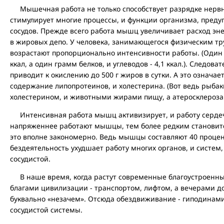
Мышечная работа не только способствует разрядке нервн
стимулирует многие процессы, и функции организма, преду
сосудов. Прежде всего работа мышц увеличивает расход эн
в жировых депо. У человека, занимающегося физическим тр
возрастают пропорционально интенсивности работы. (Один 
ккал, а один грамм белков, и углеводов - 4,1 ккал.). Следов
приводит к окислению до 500 г жиров в сутки. А это означает
содержание липопротеинов, и холестерина. (Вот ведь рыбаки
холестерином, и животными жирами пищу, а атеросклероза 
Интенсивная работа мышц активизирует, и работу сердеч
напряженнее работают мышцы, тем более редким становитс
это вполне закономерно. Ведь мышцы составляют 40 процент
бездеятельность ухудшает работу многих органов, и систем,
сосудистой.
В наше время, когда растут современные благоустроенные
благами цивилизации - транспортом, лифтом, а вечерами до
буквально «незачем». Отсюда обездвиживание - гиподинамия
сосудистой системы.