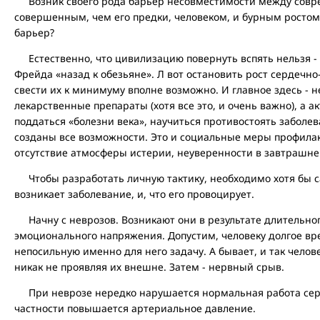
Возник своего рода барьер несовместимости между совре
совершенным, чем его предки, человеком, и бурным ростом
барьер?
Естественно, что цивилизацию повернуть вспять нельзя -
Фрейда «назад к обезьяне». Л вот остановить рост сердечно
свести их к минимуму вполне возможно. И главное здесь - 
лекарственные препараты (хотя все это, и очень важно), а 
поддаться «болезни века», научиться противостоять заболева
созданы все возможности. Это и социальные меры профилак
отсутствие атмосферы истерии, неуверенности в завтрашне
Чтобы разработать личную тактику, необходимо хотя бы с
возникает заболевание, и, что его провоцирует.
Начну с неврозов. Возникают они в результате длительного
эмоционального напряжения. Допустим, человеку долгое в
непосильную именно для него задачу. А бывает, и так челов
никак не проявляя их внешне. Затем - нервный срыв.
При неврозе нередко нарушается нормальная работа серд
частности повышается артериальное давление.