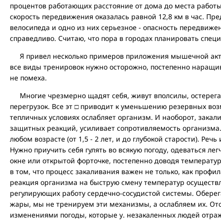
процентов работающих расстояние от дома до места работы
скорость передвижения оказалась равной 12,8 км в час. П
велосипеда и одно из них серьезное - опасность передвижен
справедливо. Считаю, что пора в городах планировать спец
Я привел несколько примеров приложения мышечной актив
все виды тренировок нужно осторожно, постепенно наращива
не помеха.
Многие чрезмерно щадят себя, живут вполсилы, остерегая
перегрузок. Все эт □ приводит к уменьшению резервных во
тепличных условиях ослабляет организм. И наоборот, закал
защитных реакций, усиливает сопротивляемость организма
любом возрасте (от 1,5 - 2 лет, и до глубокой старости). Реч
Нужно приучить себя гулять во всякую погоду, одеваться лег
окне или открытой форточке, постепенно доводя температуру 
в том, что процесс закаливания важен не только, как профи
реакция организма на быструю смену температур осуществл
регулирующих работу сердечно-сосудистой системы. Оберега
жары, мы не тренируем эти механизмы, а ослабляем их. О
изменениями погоды, которые у. незакаленных людей отраж