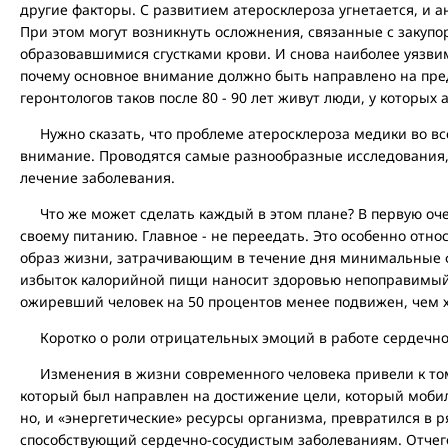
другие факторы. С развитием атеросклероза угнетается, и 
При этом могут возникнуть осложнения, связанные с закупо
образовавшимися сгустками крови. И снова наиболее уязвим
почему основное внимание должно быть направлено на пре
геронтологов таков после 80 - 90 лет живут люди, у которых 
Нужно сказать, что проблеме атеросклероза медики во вс
внимание. Проводятся самые разнообразные исследования,
лечение заболевания.
Что же может сделать каждый в этом плане? В первую оче
своему питанию. Главное - не переедать. Это особенно отн
образ жизни, затрачивающим в течение дня минимальные ф
избыток калорийной пищи наносит здоровью непоправимый 
ожиревший человек на 50 процентов менее подвижен, чем 
Коротко о роли отрицательных эмоций в работе сердечно
Изменения в жизни современного человека привели к том
который был направлен на достижение цели, который моби
но, и «энергетические» ресурсы организма, превратился в р
способствующий сердечно-сосудистым заболеваниям. Отчег