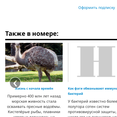
Оформить подписку
Также в номере:
‹
Жизнь с начала времён
Как фаги обманывают иммун
бактерий
Примерно 400 млн лет назад
морская живность стала
У бактерий известно боле
осваивать пресные водоёмы.
полутора сотен систем
Кистепёрые рыбы, плавники
противовирусной защиты,
которых держались на
число это не окончательно