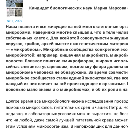
Кандидат биологических наук Мария Марсова 
№11, 2025
Наша планета и все живущие на ней многоклеточные орг
микробами. Наверняка многие слышали, что в теле чело
собственных клеток. Для всей этой совокупности живущих
вирусов, грибов, архей вместе с их генетическим матер
— «микробиом». Микробные сообщества конкретной эко
микробиотой: например, кишечная микробиота, микроби
полости. Близкое понятие «микрофлора», широко исполь
сейчас считается устаревшим, поскольку флора должна и
микробиоме человека не обнаружено. За время совместн
микробное сообщество стали единой экосистемой, где все
каждый из них влияет на всё происходящее в организме. 
довольно мало знаем и о микробиомах, и об их роли в н
Долгое время все микробиологические исследования прово
помощью микроскопов, питательных сред и чашек Петри. Но
недавно, в лабораторных условиях можно вырастить не бол
что на любой, даже самой лучшей питательной среде может
этим условиям микроорганизм. В неподходящих для данного