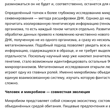
размножаться он не будет и, соответственно, останется для
Определённый толчок к более глубокому исследованию мик
секвенирования — метода расшифровки ДНК. Однако до не
прочитать изолированную генетическую информацию (геном)
организма, то есть каждый геном читался отдельно. Развит
обработки данных привело к появлению качественно новог
ДНК, полученную не из одного организма, а сразу из нескол
метагеномными. Подобный подход позволяет увидеть всю и
информацию, содержащуюся в образце, и не требует выдел
отдельности. Поскольку научный мир уже накопил значител
генетике, стало возможным идентифицировать остальные 
микроорганизмов. Метагеномные исследования открыли л
играют одну из главных ролей. Именно микробиомы объеди
единую взаимосвязанную систему, изучать которую фантасти
сложно.
Человек и микробиом — совместная эволюция
Микробиом представляет собой сложную экосистему, состоя
объединённых средой обитания. Пищевые предпочтения и 