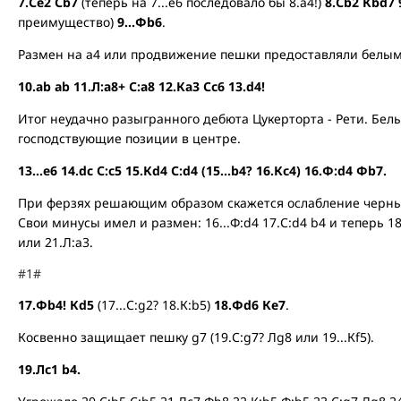
7.Се2 Сb7
(теперь на 7...е6 последовало бы 8.а4!)
8.Сb2
Кbd7 
преимущество)
9...Фb6
.
Размен на а4 или продвижение пешки предоставляли белым 
10.аb ab 11.Л:а8+ С:а8 12.Ка3 Сс6 13.d4!
Итог неудачно разыгранного дебюта Цукерторта - Рети. Бе
господствующие позиции в центре.
13...е6 14.dc С:с5 15.Кd4 С:d4 (15...b4? 16.Кс4) 16.Ф:d4 Фb7.
При ферзях решающим образом скажется ослабление черных 
Свои минусы имел и размен: 16...Ф:d4 17.С:d4 b4 и теперь 18
или 21.Л:а3.
#1#
17.Фb4! Кd5
(17...С:g2? 18.К:b5)
18.Фd6 Ке7
.
Косвенно защищает пешку g7 (19.С:g7? Лg8 или 19...Кf5).
19.Лс1 b4.