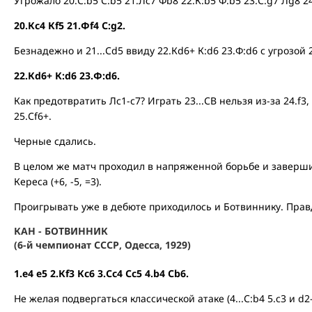
Угрожало 20.С:b5 С:b5 21.Лс7 Фb8 22.К:b5 Ф:b5 23.С:g7 Лg8 24
20.Кс4 Кf5 21.Фf4 С:g2.
Безнадежно и 21...Сd5 ввиду 22.Кd6+ К:d6 23.Ф:d6 с угрозой 2
22.Кd6+ К:d6 23.Ф:d6.
Как предотвратить Лс1-с7? Играть 23...СB нельзя из-за 24.f3, 
25.Сf6+.
Черные сдались.
В целом же матч проходил в напряженной борьбе и заве
Кереса (+6, -5, =3).
Проигрывать уже в дебюте приходилось и Ботвиннику. Прав
КАН - БОТВИННИК
(6-й чемпионат СССР, Одесса, 1929)
1.е4 е5 2.Кf3 Кс6 3.Сс4 Сс5 4.b4 Сb6.
Не желая подвергаться классической атаке (4...С:b4 5.с3 и d