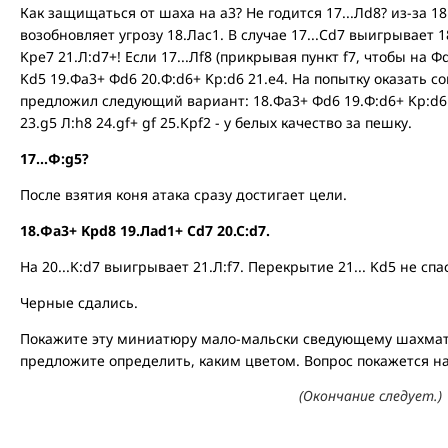
Как защищаться от шаха на а3? Не годится 17...Лd8? из-за 18.Ф
возобновляет угрозу 18.Лac1. В случае 17...Cd7 выигрывает 
Kpe7 21.Л:d7+! Если 17...Лf8 (прикрывая пункт f7, чтобы на Ф
Kd5 19.Фa3+ Фd6 20.Ф:d6+ Kp:d6 21.e4. На попытку оказать с
предложил следующий вариант: 18.Фа3+ Фd6 19.Ф:d6+ Kp:d6 2
23.g5 Л:h8 24.gf+ gf 25.Kpf2 - у белых качество за пешку.
17...Ф:g5?
После взятия коня атака сразу достигает цели.
18.Фа3+ Kpd8 19.Лad1+ Cd7 20.C:d7.
На 20...K:d7 выигрывает 21.Л:f7. Перекрытие 21... Kd5 не спас
Черные сдались.
Покажите эту миниатюру мало-мальски сведующему шахматис
предложите определить, каким цветом. Вопрос покажется наи
(Окончание следует.)