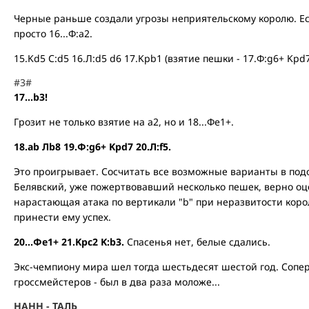
Черные раньше создали угрозы неприятельскому королю. Есл
просто 16...Ф:a2.
15.Kd5 C:d5 16.Л:d5 d6 17.Kpb1 (взятие пешки - 17.Ф:g6+ Kpd
#3#
17...b3!
Грозит не только взятие на а2, но и 18...Фe1+.
18.ab Лb8 19.Ф:g6+ Kpd7 20.Л:f5.
Это проигрывает. Сосчитать все возможные варианты в под
Белявский, уже пожертвовавший несколько пешек, верно оц
нарастающая атака по вертикали "b" при неразвитости кор
принести ему успех.
20...Фe1+ 21.Kpc2 K:b3.
Спасенья нет, белые сдались.
Экс-чемпиону мира шел тогда шестьдесят шестой год. Сопер
гроссмейстеров - был в два раза моложе...
НАНН - ТАЛЬ