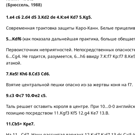
(Брюссель, 1988)
1.e4 c6 2.d4 d5 3.Kd2 de 4.K:e4 Kd7 5.Kg5.
Современная трактовка защиты Каро-Канн. Белые прицелива
5...Kdf6
(как показала дальнейшая практика, больше обещает 
Первоисточник неприятностей. Непосредственных опасностей
6...Cg4. Не годится, разумеется, 6...h6 ввиду 7.K:f7 Kp:f7 8.
атакой.
7.Ke5! Kh6 8.Cd3 Cd6.
Взятие центральной пешки опасно из-за жертвы коня на f7.
9.с3 Фс7 10.Фe2 c5.
Таль решает оставить короля в центре. При 10...0-0 англий
позицию посредством 11.Kgf3 Kf5 12.g4 Ke7 13.B.
11.Cb5+ Kpe7.
На 11...Cd7. Нанн рассчитал вариант 12.K:d7 K:d7 13.dc C:c5 