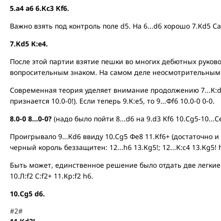
5.а4 а6 6.Кс3 Кf6.
Важно взять под контроль поле d5. На 6...d6 хорошо 7.Кd5 Са
7.Кd5 К:е4.
После этой партии взятие пешки во многих дебютных руков
вопросительным знаком. На самом деле неосмотрительным
Современная теория уделяет внимание продолжению 7...К:d5 8
признается 10.0-0!). Если теперь 9.К:е5, то 9...Фf6 10.0-0 0-0.
8.0-0 8...0-0?
(надо было пойти 8...d6 на 9.d3 Кf6 10.Сg5-10...С
Проигрывало 9...Кd6 ввиду 10.Сg5 Фе8 11.Кf6+ (достаточно и пр
черный король беззащитен: 12...h6 13.Кg5!; 12...К:с4 13.Кg5! h
Быть может, единственное решение было отдать две легкие ф
10.Л:f2 С:f2+ 11.Кр:f2 h6.
10.Сg5 d6.
#2#