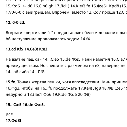
15.K:d6+ Ф:d6 16.C:h6 gh 17.Лd1) 14.K:e6! fe 15.Ф:e6+ Kpd8 (15
17/0-0-0 c выигрышем. Впрочем, вместо 12.K:d7 проще 12.C:d7
12. 0-0 cd.
Вскрытие вертикали "с" предоставляет белым дополнительны
b6 наступление продолжалось ходом 14.f4.
13.cd Kf5 14.Ce3! K:e3
.
На взятие пешки - 14...C:e5 15.de Ф:e5 Нанн наметил 16.C:a7 
преимуществом. Но спешить с разменом на е3, наверно, не
14...а6 либо 14...Лf8.
15.fe.
Тонкая жертва пешки, хотя впоследствии Нанн пришел 
16.Фg3, чтобы на 16...f6 продолжать 17.Ke4! Лg8 18.ФB C:e5 1
недурно и 18.Лас1 Фb6 19.K:d6 Ф:d6 20.ФB).
15...C:e5 16.de Ф:e5.
#4#
17.Фd3!