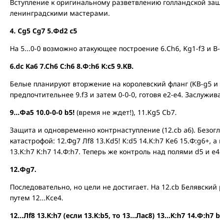
Вступление к оригинальному разветвлению голландской за
ленинградскими мастерами.
4. Cg5 Cg7 5.Фd2 c5
На 5...0-0 возможно атакующее построение 6.Ch6, Kg1-f3 и B-
6.dc Ka6 7.Ch6 C:h6 8.Ф:h6 K:c5 9.KB.
Белые планируют вторжение на королевский фланг (KB-g5 и 
предпочтительнее 9.f3 и затем 0-0-0, готовя е2-е4. Заслужив
9...Фa5 10.0-0-0 b5!
(время не ждет!), 11.Kg5 Cb7.
Защита и одновременно контрнаступление (12.cb a6). Безогл
катастрофой: 12.Фg7 Лf8 13.Kd5! K:d5 14.K:h7 Ke6 15.Ф:g6+, а
13.K:h7 K:h7 14.Ф:h7. Теперь же контроль над полями d5 и e
12.Фg7.
Последовательно, но цели не достигает. На 12.cb Белявски
путем 12...Kce4.
12...Лf8 13.K:h7 (если 13.K:b5, то 13...Лac8) 13...K:h7 14.Ф:h7 b