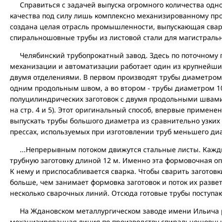
Справиться с задачей выпуска огромного количества одн
качества под силу лишь комплексно механизированному про
создана целая отрасль промышленности, выпускающая св
спиральношовные трубы из листовой стали для магистральн
Челябинский трубопрокатный завод. Здесь по поточному 
механизации и автоматизации работает один из крупнейших
двумя отделениями. В первом производят трубы диаметром 5
одним продольным швом, а во втором - трубы диаметром 10
полуцилиндрических заготовок с двумя продольными швами 
на стр. 4 и 5). Этот оригинальный способ, впервые примене
выпускать трубы большого диаметра из сравнительно узких 
прессах, используемых при изготовлении труб меньшего ди
...Непрерывным потоком движутся стальные листы. Кажды
трубную заготовку длиной 12 м. Именно эта формовочная оп
К нему и приспосабливается сварка. Чтобы сварить заготовки
больше, чем занимает формовка заготовок и поток их разве
несколько сварочных линий. Отсюда готовые трубы поступаю
На Ждановском металлургическом заводе имени Ильича р
механизированная линия по производству спиральношовных