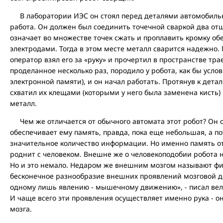
В лаборатории ИЭС он стоял перед деталями автомобильно
работа. Он должен был соединить точечной сваркой два отш
означает во множестве точек сжать и проплавить кромку обе
электродами. Тогда в этом месте металл сварится надежно.
оператор взял его за «руку» и прочертил в пространстве тр
проделанное несколько раз, породило у робота, как бы усло
электронной памяти), и он начал работать. Протянув к дета
схватил их клещами (которыми у него была заменена кисть)
металл.
Чем же отличается от обычного автомата этот робот? Он о
обеспечивает ему память, правда, пока еще небольшая, а п
значительное количество информации. Но именно память от
роднит с человеком. Внешне же о человекоподобии робота 
Но и это немало. Недаром же внешним мозгом называют физ
бесконечное разнообразие внешних проявлений мозговой де
одному лишь явлению - мышечному движению», - писал вели
И чаще всего эти проявления осуществляет именно рука - он
мозга.