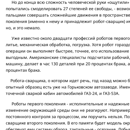
Но до конца всю сложность человеческой руки «ощутили» н
попытались смоделировать 27 степеней ее свободы, - возмо
пальцами совершать сложнейшие движения в пространстве.
поколения (именно к нему и принадлежит робот-сварщик) и
но, и это немало.
Уже известно около двадцати профессий роботов первого 
литье, механическая обработка, погрузка. Хотя робот горазд
операции он выполняет быстрее, точнее, его использование
выгодным. Американские специалисты подсчитали рабочий
машину, делает в час 130 деталей при 20 процентах брака, 
процентах брака.
Робота-сварщика, о котором идет речь, год назад можно б
опытный образец есть уже на Горьковском автозаводе. Имен
точечной сваркой кабин автомобилей ГАЗ-24, и ГАЗ-53А.
Роботы первого поколения - исполнительные и надежные 
изменение окружающей среды они не реагируют. Например,
постоянного контроля за процессом, им поручить нельзя. По
сварщике второго поколения. В его памяти будет модель о
обеспечат ему систему обзора, тактильные - осязание. Доб