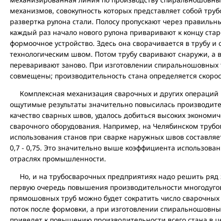
механизмов, совокупность которых представляет собой труб
развертка рулона стали. Полосу пропускают через правильн
каждый раз начало нового рулона приваривают к концу старо
формоочное устройство. Здесь она сворачивается в трубу 
технологическим швом. Потом трубу сваривают снаружи, а
переваривают заново. При изготовлении спиральношовных 
совмещены; производительность стана определяется скорос
Комплексная механизация сварочных и других операций п
ощутимые результаты значительно повысилась производите
качество сварных швов, удалось добиться высоких экономич
сварочного оборудования. Например, на Челябинском труб
использования станов при сварке наружных швов составляет 
0,7 - 0,75. Это значительно выше коэффициента использова
отраслях промышленности.
Но, и на трубосварочных предприятиях надо решить ряд 
первую очередь повышения производительности многодугово
прямошовных труб можно будет сократить число сварочных 
поток после формовки, а при изготовлении спиральношовны
приведет к повышению производительности всего стана в ц