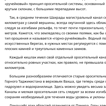
«ручейковый» принцип оросительной системы, основанный 
крутым склонам, с большими перепадами высот.
Так, в среднем течении Шахрады магистральный канал сел
километрах у самой вершины, всегда окутанной здесь облака
следуя за изгибами рельефа, то течет почти горизонтально, 
метров. Кажется, что земледелец со своими полями, как бы с
тип орошения и называется «горно-ручейковый». Водный пот
искусственных берегах, в нужных местах регулируется с по
плоских камней и треугольных каменных замков.
Каждый кишлак имел свой отдельный оросительный канал
относительно ровных участках, как правило, не превышала 
километров.
Большим разнообразием отличаются старые оросительны
Горного Таджикистана в верховьях Вахша, где теперь среди
гидроузел и водохранилище. Здесь можно увидеть весьма з
Каналы и мелкая оросительная сеть следуют за всеми изгиб
сохраняя необходимый для течения воды уровень и уклоны (с
Ландшафт этих областей отличается от Памира. Горы здес