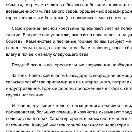
области, встречается лишь в боковых небольших долинах, 
возвышенностям, где много садов, орошаемых водами родни
гор встречаются и богарные (на поливных землях) посевы.
Самой ранней весной крестьяне присыпают снег на полях 
таяние. В апреле пашут землю, вывозят в поле навоз, а на 
борозды. Каменистые и песчаные горные почвы требуют мно
перед севом, и, когда созревают хлеба, и, наконец, после с
влагу в почве к началу следующего сева.
Поздней осенью все оросительные сооружения необходи
За годы Советской власти благодаря всенародной помощи 
сельское хозяйство припамирцев из натурального, патриарх
индустриальное. Горные дороги, проложенные в скалах, св
группы населения.
И теперь, в условиях нового, насыщенного техникой социа
производства, большую помощь в хозяйстве оказывают тр
полеводства в горах. Характер оросительных систем здесь з
источников. Каждый участок горной местности неповторим, 
проверенных столетиями знаний водоносности ручьев и скор