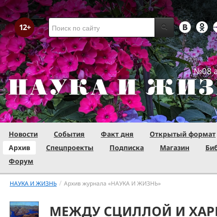
№08 а
Новости
События
Факт дня
Открытый формат
Архив
Спецпроекты
Подписка
Магазин
Би
Форум
/
НАУКА И ЖИЗНЬ
Архив журнала «НАУКА И ЖИЗНЬ»
МЕЖДУ СЦИЛЛОЙ И ХА