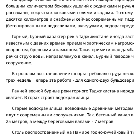
большим количеством боковых ущелий с родниками и ручь
распаханы, покрыты хлопковыми полями и садами. Поэтому з
десятки километров и снабжены сейчас современными гид
(бетонированными водосливами, акведуками, водораспредел
Горный, бурный характер рек в Таджикистане иногда заста
известным с давних времен приемам хаотическим нагромо
хворостом, бревнами и камышом. Такая примитивная дамба,
речки струю воды, направляемую в канал. Бурный паводок ч
сооружение.
В прошлом восстановление шпоры требовало труда несколь
трех недель. Теперь эта работа - для одного-двух бульдозер
Ранней весной бурные реки горного Таджикистана нередк
хватает. В горах строят водохранилища.
Старые водохранилища, возводимые древними методами, н
идут с современными сооружениями. Так, бетонный канал в
25 метров, а между береговыми валами - 7 метров.
Столь распространенный на Памире горно-ручейковый тип