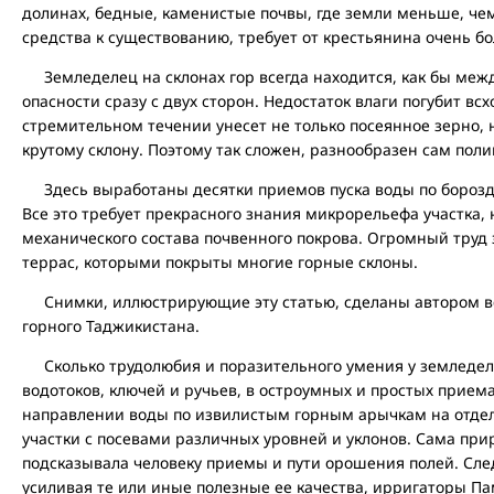
долинах, бедные, каменистые почвы, где земли меньше, че
средства к существованию, требует от крестьянина очень бо
Земледелец на склонах гор всегда находится, как бы межд
опасности сразу с двух сторон. Недостаток влаги погубит вс
стремительном течении унесет не только посеянное зерно, н
крутому склону. Поэтому так сложен, разнообразен сам поли
Здесь выработаны десятки приемов пуска воды по борозда
Все это требует прекрасного знания микрорельефа участка,
механического состава почвенного покрова. Огромный труд 
террас, которыми покрыты многие горные склоны.
Снимки, иллюстрирующие эту статью, сделаны автором во
горного Таджикистана.
Сколько трудолюбия и поразительного умения у земледел
водотоков, ключей и ручьев, в остроумных и простых приема
направлении воды по извилистым горным арычкам на отдел
участки с посевами различных уровней и уклонов. Сама при
подсказывала человеку приемы и пути орошения полей. След
усиливая те или иные полезные ее качества, ирригаторы 