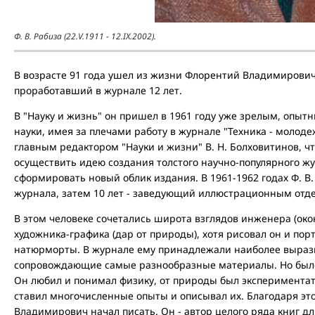
Ф. В. Рабиза (22.V.1911 - 12.IX.2002).
В возрасте 91 года ушел из жизни Флорентий Владимирович 
проработавший в журнале 12 лет.
В "Науку и жизнь" он пришел в 1961 году уже зрелым, опы
науки, имея за плечами работу в журнале "Техника - молоде
главным редактором "Науки и жизни" В. Н. Болховитинов, ч
осуществить идею создания толстого научно-популярного ж
сформировать новый облик издания. В 1961-1962 годах Ф. В.
журнала, затем 10 лет - заведующий иллюстрационным отде
В этом человеке сочетались широта взглядов инженера (око
художника-графика (дар от природы), хотя рисовал он и пор
натюрморты. В журнале ему принадлежали наиболее выраз
сопровождающие самые разнообразные материалы. Но было 
Он любил и понимал физику, от природы был экспериментато
ставил многочисленные опыты и описывал их. Благодаря э
Владимирович начал писать. Он - автор целого ряда книг д