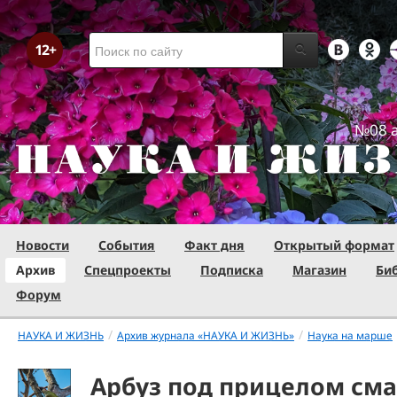
№08 а
Новости
События
Факт дня
Открытый формат
Архив
Спецпроекты
Подписка
Магазин
Би
Форум
/
/
НАУКА И ЖИЗНЬ
Архив журнала «НАУКА И ЖИЗНЬ»
Наука на марше
Арбуз под прицелом см