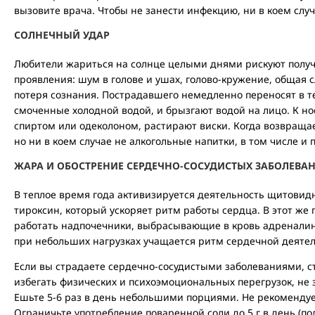
вызовите врача. Чтобы не занести инфекцию, ни в коем слу
СОЛНЕЧНЫЙ УДАР
Любители жариться на солнце целыми днями рискуют получ
проявления: шум в голове и ушах, голово-кружение, общая с
потеря сознания. Пострадавшего немедленно переносят в тен
смоченные холодной водой, и брызгают водой на лицо. К н
спиртом или одеколоном, растирают виски. Когда возвращае
но ни в коем случае не алкогольные напитки, в том числе и 
ЖАРА И ОБОСТРЕНИЕ СЕРДЕЧНО-СОСУДИСТЫХ ЗАБОЛЕВА
В теплое время года активизируется деятельность щитови
тироксин, который ускоряет ритм работы сердца. В этот же
работать надпочечники, выбрасывающие в кровь адреналин
при небольших нагрузках учащается ритм сердечной деятел
Если вы страдаете сердечно-сосудистыми заболеваниями, с
избегать физических и психоэмоциональных перегрузок, не 
Ешьте 5-6 раз в день небольшими порциями. Не рекомендует
Ограничьте употребление поваренной соли до 5 г в день (по