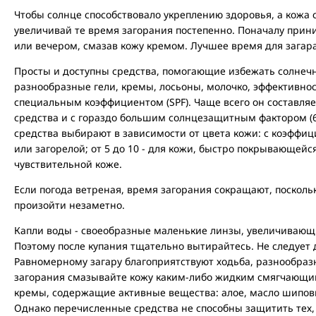
Чтобы солнце способствовало укреплению здоровья, а кожа с
увеличивай те время загорания постепенно. Поначалу при
или вечером, смазав кожу кремом. Лучшее время для загара с
Просты и доступны средства, помогающие избежать солнечн
разнообразные гели, кремы, лосьоны, молочко, эффективно
специальным коэффициентом (SPF). Чаще всего он составляет
средства и с гораздо большим солнцезащитным фактором (
средства выбирают в зависимости от цвета кожи: с коэффици
или загорелой; от 5 до 10 - для кожи, быстро покрывающейся 
чувствительной коже.
Если погода ветреная, время загорания сокращают, посколь
произойти незаметно.
Капли воды - своеобразные маленькие линзы, увеличивающ
Поэтому после купания тщательно вытирайтесь. Не следует 
Равномерному загару благоприятствуют ходьба, разнообра
загорания смазывайте кожу каким-либо жидким смягчающи
кремы, содержащие активные вещества: алое, масло шипов
Однако перечисленные средства не способны защитить тех,