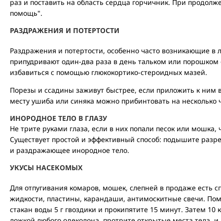
раз и поставить на область сердца горчичник. При продолж
помощь".
РАЗДРАЖЕНИЯ И ПОТЕРТОСТИ
Раздражения и потертости, особенно часто возникающие в л
припудривают один-два раза в день тальком или порошком 
избавиться с помощью глюкокортико-стероидных мазей.
Порезы и ссадины заживут быстрее, если приложить к ним в
месту ушиба или синяка можно прибинтовать на несколько 
ИНОРОДНОЕ ТЕЛО В ГЛАЗУ
Не трите руками глаза, если в них попали песок или мошка,
Существует простой и эффективный способ: подышите разре
и раздражающее инородное тело.
УКУСЫ НАСЕКОМЫХ
Для отпугивания комаров, мошек, слепней в продаже есть с
жидкости, пластины, карандаши, антимоскитные свечи. Помо
стакан воды 5 г гвоздики и прокипятите 15 минут. Затем 10
ложкой любого одеколона, протрите открытые места тела, и 