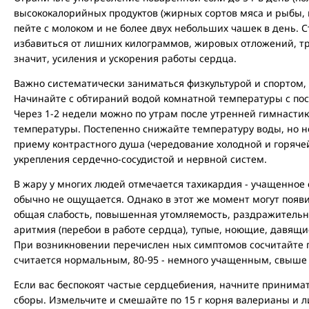
высококалорийных продуктов (жирных сортов мяса и рыбы, 
пейте с молоком и не более двух небольших чашек в день. 
избавиться от лишних килограммов, жировых отложений, т
значит, усиления и ускорения работы сердца.
Важно систематически заниматься физкультурой и спортом, 
Начинайте с обтираний водой комнатной температуры с п
Через 1-2 недели можно по утрам после утренней гимнасти
температуры. Постепенно снижайте температуру воды, но не
приему контрастного душа (чередование холодной и горячей
укрепления сердечно-сосудистой и нервной систем.
В жару у многих людей отмечается тахикардия - учащенное
обычно не ощущается. Однако в этот же момент могут появ
общая слабость, повышенная утомляемость, раздражительнос
аритмия (перебои в работе сердца), тупые, ноющие, давящи
При возникновении перечислен ных симптомов сосчитайте пу
считается нормальным, 80-95 - немного учащенным, свыше 9
Если вас беспокоят частые сердцебиения, начните принима
сборы. Измельчите и смешайте по 15 г корня валерианы и л