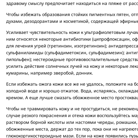
здравому смыслу предпочитает находиться на пляже от расс
Чтобы избежать образования стойких пигментных пятен, отп
духами, дезодорантами и косметикой, содержащей эфирные
Усиливает чувствительность кожи к ультрафиолетовым луча
ним относятся некоторые антибиотики (ципрофлоксацин, оф
для лечения угрей (третиноин, изотретиноин); антидепресс
сульфаниламиды (сульфадиметоксин, сульфадимезин); анти
пипольфен); нестероидные противовоспалительные средства
усилить действие солнечных лучей на кожу и некоторые ле
кумарины, например зверобой, донник.
Если избежать ожога кожи все же не удалось, положите на б
холодной воде и хорошо отжатое. Вода, испаряясь, охлаждае
кремом. А еще лучше смазать обожженное место простоква
Чтобы не травмировать кожу и не простудиться, не рекоме
случае резкого покраснения и отека кожи воспользуйтесь 
раствором борной кислоты или настоями череды, ромашки
обожженные места, держат до тех пор, пока они не нагрею
глюкокортикостероидные мази. Если на коже появились пузы