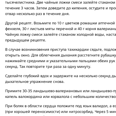
тысячелистника. Две чайные ложки смеси залейте стаканом
течение 3 часов. Затем доведите до кипения, остудите и п
отвар несколько раз в течение дня.
Другой рецепт. Возьмите по 10 г цветков ромашки аптечной
фенхеля, 30 г листьев мяты перечной и 40 г корня валериа
Чайную ложку смеси залейте стаканом холодной воды, наста
предыдущем рецепте.
В случае возникновения приступа тахикардии сядьте, подло
открыть окно. Для облегчения дыхания расстегните рубашку 
нажимайте средними и указательными пальцами обеих рук н
секунд. Так повторите три раза за одну минуту.
Сделайте глубокий вдох и задержите на несколько секунд д
дыхательное упражнение снова.
Примите 30-35 ландышево-валериановых или ландышево-пу
капель валокордина или корвалола с небольшим количество
При болях в области сердца положите под язык валидол, а е
(при хорошей переносимости) или нитросорбид. Через 5 ми