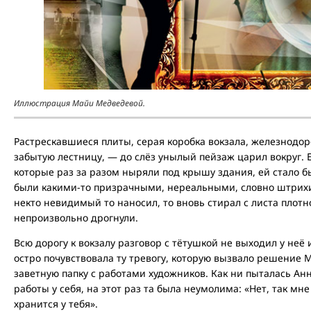
Иллюстрация Майи Медведевой.
Растрескавшиеся плиты, серая коробка вокзала, железнодор
забытую лестницу, — до слёз унылый пейзаж царил вокруг. Е
которые раз за разом ныряли под крышу здания, ей стало б
были какими-то призрачными, нереальными, словно штрих
некто невидимый то наносил, то вновь стирал с листа плотн
непроизвольно дрогнули.
Всю дорогу к вокзалу разговор с тётушкой не выходил у неё 
остро почувствовала ту тревогу, которую вызвало решение
заветную папку с работами художников. Как ни пыталась Анн
работы у себя, на этот раз та была неумолима: «Нет, так мне
хранится у тебя».