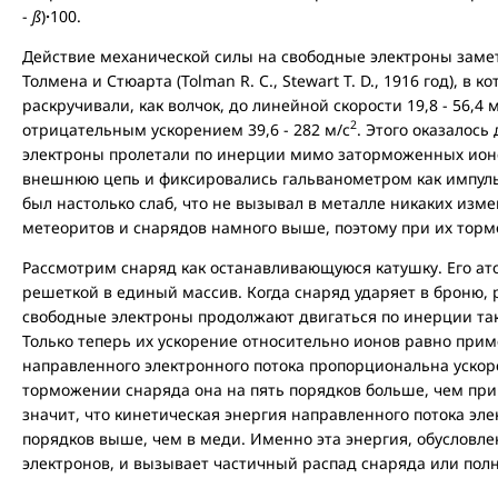
-
ß
)
·
100.
Действие механической силы на свободные электроны замет
Толмена и Стюарта (Tolman R. C., Stewart T. D., 1916 год), в
раскручивали, как волчок, до линейной скорости 19,8 - 56,4 
2
отрицательным ускорением 39,6 - 282 м/с
. Этого оказалось
электроны пролетали по инерции мимо заторможенных ионо
внешнюю цепь и фиксировались гальванометром как импульс 
был настолько слаб, что не вызывал в металле никаких изме
метеоритов и снарядов намного выше, поэтому при их торм
Рассмотрим снаряд как останавливающуюся катушку. Его ат
решеткой в единый массив. Когда снаряд ударяет в броню, 
свободные электроны продолжают двигаться по инерции так 
Только теперь их ускорение относительно ионов равно прим
направленного электронного потока пропорциональна ускор
торможении снаряда она на пять порядков больше, чем при
значит, что кинетическая энергия направленного потока эле
порядков выше, чем в меди. Именно эта энергия, обусловл
электронов, и вызывает частичный распад снаряда или пол