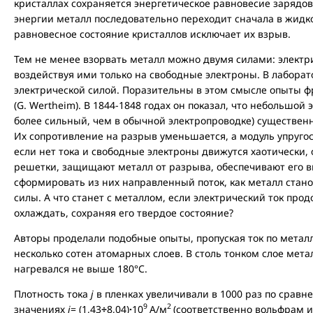
кристаллах сохраняется энергетическое равновесие зарядо
энергии металл последовательно переходит сначала в жидкое
равновесное состояние кристаллов исключает их взрыв.
Тем не менее взорвать металл можно двумя силами: электр
воздействуя ими только на свободные электроны. В лабора
электрической силой. Поразительны в этом смысле опыты ф
(G. Wertheim). В 1844-1848 годах он показал, что небольшой 
более сильный, чем в обычной электропроводке) существен
Их сопротивление на разрыв уменьшается, а модуль упругос
если нет тока и свободные электроны движутся хаотически,
решетки, защищают металл от разрыва, обеспечивают его вы
сформировать из них направленный поток, как металл стан
силы. А что станет с металлом, если электрический ток про
охлаждать, сохраняя его твердое состояние?
Авторы проделали подобные опыты, пропуская ток по мета
несколько сотен атомарных слоев. В столь тонком слое мет
нагревался не выше 180°С.
Плотность тока
j
в пленках увеличивали в 1000 раз по срав
9
2
значениях
j
= (1,43
÷
8,04)
·
10
А/м
(соответственно вольфрам 