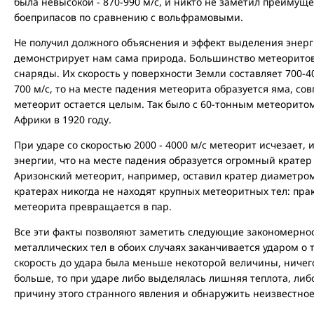
была невысокой - 870-990 м/с, и никто не заметил преимущ
боеприпасов по сравнению с вольфрамовыми.
Не получил должного объяснения и эффект выделения энерг
демонстрирует нам сама природа. Большинство метеоритов
снаряды. Их скорость у поверхности Земли составляет 700-40
700 м/с, то на месте падения метеорита образуется яма, со
метеорит остается целым. Так было с 60-тонным метеорито
Африки в 1920 году.
При ударе со скоростью 2000 - 4000 м/с метеорит исчезает, 
энергии, что на месте падения образуется огромный кратер
Аризонский метеорит, например, оставил кратер диаметром 
кратерах никогда не находят крупных метеоритных тел: пра
метеорита превращается в пар.
Все эти факты позволяют заметить следующие закономерно
металлических тел в обоих случаях заканчивается ударом о 
скорость до удара была меньше некоторой величины, ничего
больше, то при ударе либо выделялась лишняя теплота, либ
причину этого странного явления и обнаружить неизвестное