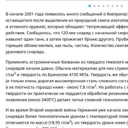
В начале 2001 года появилось много сообщений о боеприпас
остающегося после выделения из природной смеси изотопо
и атомного оружия), которые обладают "потрясающей эффек
действия. Сообщалось, что 120-мм снаряд с начальной скор
навылет один танк, а затем прожигает броню другого. Проби
горящее облако мелких, как пыль, частиц. Количество сжиг
уранового снаряда.
Применять остроконечные болванки из твердого тяжелого м
снарядов начали давно. Обычно материалом для них служи
3
г/см
и твердость по Бринеллю 4150 МПа. Твердость же обы
(и только очень дорогая высокопрочная сталь сложного сост
3
а их плотность гораздо ниже - около 7,8 г/см
. Но работать с
твердости он практически не поддается обработке резанием
плавления (около 3400°С) делает литье сложной технологиче
И во время Второй мировой войны Германия уже начала за
снарядах более технологичным ураном с температурой плав
3
отличаются по массе (18,95 г/см
), но твердость урана ниже 