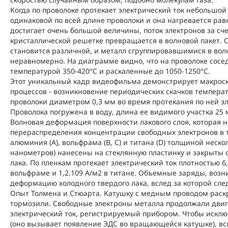
Когда по проволоке протекает электрический ток небольшой 
одинаковой по всей длине проволоки и она нагревается рав
достигает очень большой величины, поток электронов за сч
кристаллической решетке превращается в волновой пакет. С
становится различной, и металл сгруппировавшимися в вол
неравномерно. На диаграмме видно, что на проволоке сосед
температурой 350-420°С и раскаленные до 1050-1250°С.
Этот уникальный кадр видеофильма демонстрирует макроск
процессов - возникновение периодических скачков темпера
проволоки диаметром 0,3 мм во время протекания по ней эле
Проволока погружена в воду, длина ее видимого участка 25 
Волновая деформация поверхности лакового слоя, которая 
перераспределения концентрации свободных электронов в т
алюминия (А), вольфрама (В, С) и титана (D) толщиной нескол
нанометров) нанесены на стеклянную пластинку и закрыты 
лака. По пленкам протекает электрический ток плотностью 6,
вольфраме и 1,2.109 А/м2 в титане. Объемные заряды, воз
деформацию холодного твердого лака, вслед за которой сле
Опыт Толмена и Стюарта. Катушку с медным проводом раскр
тормозили. Свободные электроны металла продолжали двиг
электрический ток, регистрируемый прибором. Чтобы исклю
(оно вызывает появление ЭДС во вращающейся катушке), вся