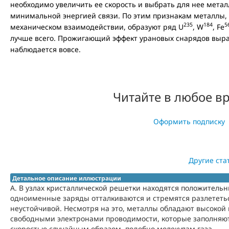
необходимо увеличить ее скорость и выбрать для нее мета
минимальной энергией связи. По этим признакам металлы,
235
184
5
механическом взаимодействии, образуют ряд U
, W
, Fe
лучше всего. Прожигающий эффект урановых снарядов выраж
наблюдается вовсе.
Читайте в любое в
Оформить подписку
Другие ста
Детальное описание иллюстрации
А. В узлах кристаллической решетки находятся положительн
одноименные заряды отталкиваются и стремятся разлететь
неустойчивой. Несмотря на это, металлы обладают высокой
свободными электронами проводимости, которые заполняют
скоростью случайным образом, подобно молекулам газа.