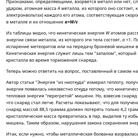
Признаками, определяющими, взорвется металл или нет, сл
ударом, атомная масса
А
металла, из которого оно состоит,
электронвольтах) каждого его атома, соответствующая скоро
в металле и их отношение
α
=
W/ε
Из таблицы видно, что кинетическая энергия
W
атомов расс
энергии связи металла, из которого эти тела состоят,
a
<1. П
испарение метеоритов или на передачу броневой мишени в
Кинетическая энергия служит лишь тем "запалом", который
кристалла во время торможения снаряда.
Теперь можно ответить на вопрос, поставленный в самом на
Автор статьи "Энергия "из ниоткуда" измерил теплоту, полу
энергия появилась неизвестно откуда потому, что кинетиче
тепловая энергия "перегретой" мишени. Но, взвесив снаряд 
что снаряд стал легче. Расчеты показывают, что для получ
снаряд массой 88,5 грамма должен потерять только 4,2 гр
кристаллическая масса превратилась в пар, выделив ту изб
мишень. Таким образом, нарушения закона сохранения эне
Итак, если нужно, чтобы металлическая болванка взорвалась