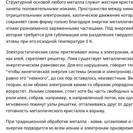
Структурной основой любого металла служит жесткая криста
заняты положительными ионами. Пространство между ними
отрицательными электронами, хаотическое движение котор
сохраняет свою форму только благодаря энергии металличе
этими разноименно заряженными частицами. Под энергией
которая требуется для сублимации или разделения твердог
атомы при его исходной температуре 0 К.
Электростатические силы притягивают ионы к электронам, и
как клей, скрепляет решетку. Пока существует металлическа
энергетическом равновесии. Для его нарушения, говорит те
"чтобы кинетическая энергия системы (ионов и электронов)
равно это "немного", до сих пор оставалось неизвестным. Вм
теории, если облако электронов каким-то образом упорядочи
возрастет. Иными словами, стоит хотя бы часть свободных э
роли клея, собрав, например, в направленный поток, как 
мгновенно покинут узлы решетки, отталкиваясь друг от друг
готовность металлического кристалла к взрыву.
При традиционной обработке металла - ковке, штамповке и 
энергия подводится ко всем ионам и электронам одновреме