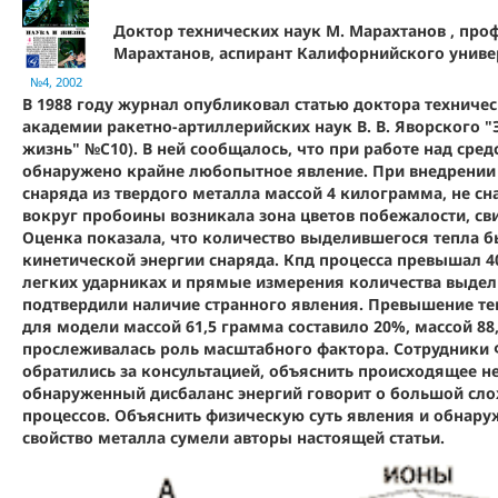
Доктор технических наук М. Марахтанов , проф
Марахтанов, аспирант Калифорнийского универ
№4, 2002
В 1988 году журнал опубликовал статью доктора техниче
академии ракетно-артиллерийских наук В. В. Яворского "Э
жизнь" №C10). В ней сообщалось, что при работе над ср
обнаружено крайне любопытное явление. При внедрении 
снаряда из твердого металла массой 4 килограмма, не 
вокруг пробоины возникала зона цветов побежалости, св
Оценка показала, что количество выделившегося тепла б
кинетической энергии снаряда. Кпд процесса превышал 4
легких ударниках и прямые измерения количества выдел
подтвердили наличие странного явления. Превышение те
для модели массой 61,5 грамма составило 20%, массой 88,
прослеживалась роль масштабного фактора. Сотрудники 
обратились за консультацией, объяснить происходящее не
обнаруженный дисбаланс энергий говорит о большой сл
процессов. Объяснить физическую суть явления и обнаруж
свойство металла сумели авторы настоящей статьи.