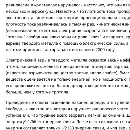
равновесие в кристаллах нарушалось настолько, что они вз
несколько микросекунд. Известно, что плотность тока пропо
электронов, а кинетическая энергия пропорциональна квадра
плотность тока увеличивалась в тысячу раз, кинетическая э
(локализованного) потока электронов возрастала в миллион р
"отвлечь" свободные электроны от роли "клея" и взорвать к
взрыва твердого металла с помощью электрической силы, а
на этом принципе, авторы запатентовали в 2000 году.
Электрический взрыв твердого металла оказался весьма эф
атома, например, железа, превращенная в энергию взрыва, 
(известное взрывчатое вещество тротил вдвое слабее). Вме
веществ оценивается не только энергией, но и мощностью, 
его продолжительности. Благодаря кратковременности мощн
больше, чем у того же тротила.
Проведенные опыты позволили наконец определить ту вели
свободных электронов, которая нарушает равновесие части
установили, что труднее всего взорвать легкий алюминий. Д
энергия
ß
=1/66 его энергии связи. Легче всего взрывается
энергия составляет только 1/2133 энергии связи, и кпд взрыв