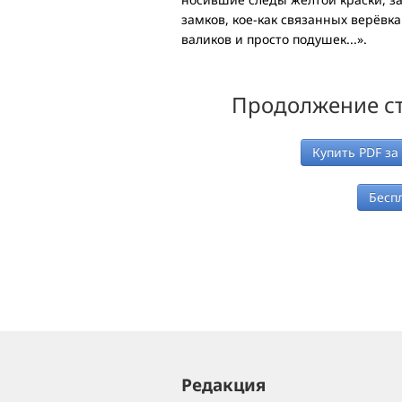
замков, кое-как связанных верёвк
валиков и просто подушек...».
Продолжение ст
Купить PDF за
Бесп
Редакция