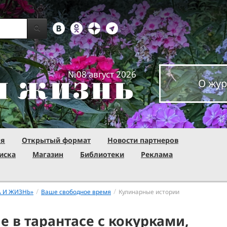
№08 август 2026
О жур
ня
Открытый формат
Новости партнеров
иска
Магазин
Библиотеки
Реклама
/
/
А И ЖИЗНЬ»
Ваше свободное время
Кулинарные истории
е в тарантасе с кокурками,