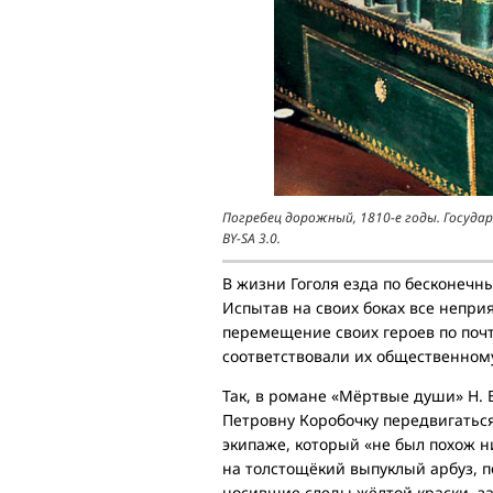
Погребец дорожный, 1810-е годы. Госуда
BY-SA 3.0.
В жизни Гоголя езда по бесконеч
Испытав на своих боках все непри
перемещение своих героев по почт
соответствовали их общественном
Так, в романе «Мёртвые души» Н. 
Петровну Коробочку передвигатьс
экипаже, который «не был похож ни
на толстощёкий выпуклый арбуз, по
носившие следы жёлтой краски, за