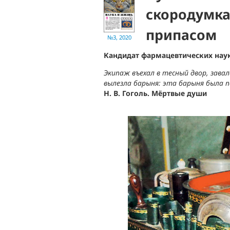
скородумк
припасом
№3, 2020
Кандидат фармацевтических нау
Экипаж въехал в тесный двор, зава
вылезла барыня: эта барыня была 
Н. В. Гоголь. Мёртвые души