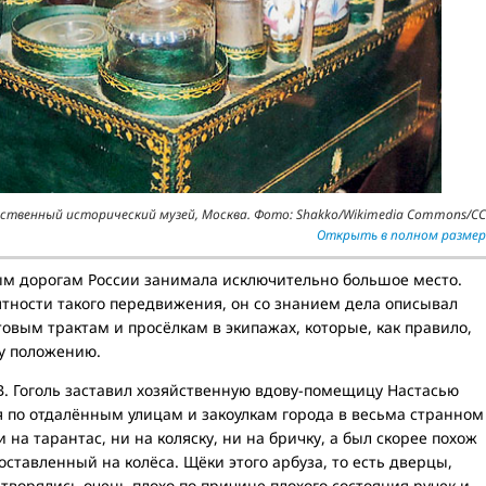
рственный исторический музей, Москва. Фото: Shakko/Wikimedia Commons/CC
Открыть в полном размер
ным дорогам России занимала исключительно большое место.
ятности такого передвижения, он со знанием дела описывал
овым трактам и просёлкам в экипажах, которые, как правило,
у положению.
В. Гоголь заставил хозяйственную вдову-помещицу Настасью
я по отдалённым улицам и закоулкам города в весьма странном
 на тарантас, ни на коляску, ни на бричку, а был скорее похож
ставленный на колёса. Щёки этого арбуза, то есть дверцы,
творялись очень плохо по причине плохого состояния ручек и