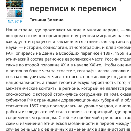
переписи к переписи
Татьяна Зимина
№7, 2019
Наша страна, где проживают многие и многие народы, — ж
котором постоянно происходит внутренняя миграция населе
как идут эти процессы и как меняется этническая картина в
науки — истории, социологии, этногеографии, и для эконом
РАН, опираясь на данные Всеобщих переписей 1897, 1959 и 2
этнический состав регионов европейской части России отдел
также во второй половине ХХ и в начале XXI-го. Чтобы оцен
в регионах более чем за столетие, географы использовали и
показатель учитывает число этносов, проживающих в данно
национальности, а также теоретическую вероятность того, ч
межэтнические контакты в регионе, который не является р
сложностью, с которой столкнулись сотрудники ИГ РАН, ока
субъектов РФ с границами дореволюционных губерний и обла
статистика 1897 года проводилась на уровне уездов, а иног
работы исследователей стала привязка территорий, где пр
современным границам. С той же проблемой пришлось столк
схемы изменения этнической мозаичности в период между 19
случае речь шла о единичных изменениях в административ