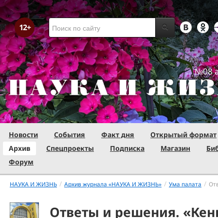
№08 а
Новости
События
Факт дня
Открытый формат
Архив
Спецпроекты
Подписка
Магазин
Би
Форум
/
/
/
НАУКА И ЖИЗНЬ
Архив журнала «НАУКА И ЖИЗНЬ»
Ума палата
От
Ответы и решения. «Кенг