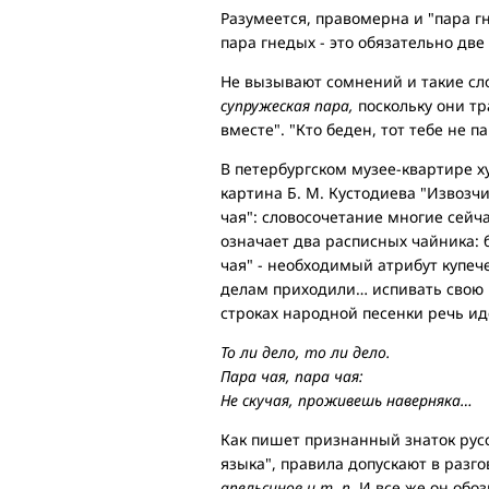
Разумеется, правомерна и "пара гн
пара гнедых - это обязательно две
Не вызывают сомнений и такие сл
супружеская пара,
поскольку они тр
вместе". "Кто беден, тот тебе не па
В петербургском музее-квартире ху
картина Б. М. Кустодиева "Извозчи
чая": словосочетание многие сейча
означает два расписных чайника: 
чая" - необходимый атрибут купеч
делам приходили… испивать свою из
строках народной песенки речь ид
То ли дело, то ли дело.
Пара чая, пара чая:
Не скучая, проживешь наверняка…
Как пишет признанный знаток русск
языка", правила допускают в разго
апельсинов и т. п.
И все же он обоз