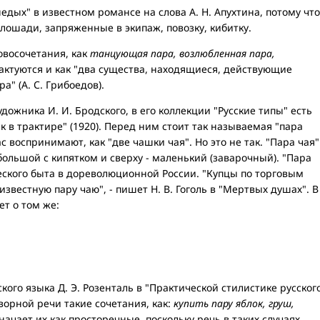
едых" в известном романсе на слова А. Н. Апухтина, потому что
 лошади, запряженные в экипаж, повозку, кибитку.
овосочетания, как
танцующая пара, возлюбленная пара,
актуются и как "два существа, находящиеся, действующие
ра" (А. С. Грибоедов).
дожника И. И. Бродского, в его коллекции "Русские типы" есть
к в трактире" (1920). Перед ним стоит так называемая "пара
с воспринимают, как "две чашки чая". Но это не так. "Пара чая"
большой с кипятком и сверху - маленький (заварочный). "Пара
еского быта в дореволюционной России. "Купцы по торговым
вестную пару чаю", - пишет Н. В. Гоголь в "Мертвых душах". В
ет о том же:
ого языка Д. Э. Розенталь в "Практической стилистике русског
ворной речи такие сочетания, как:
купить пару яблок, груш,
начает их как просторечные, поскольку речь в таких случаях