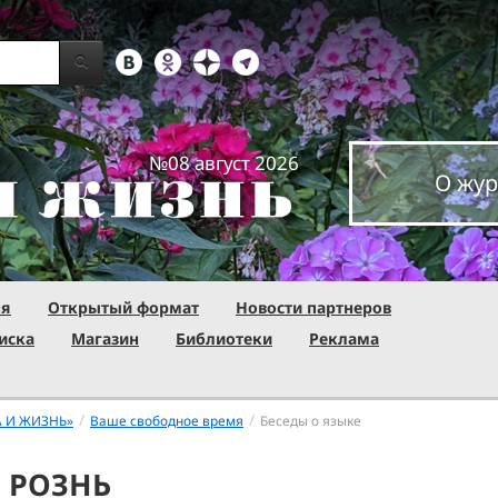
№08 август 2026
О жур
ня
Открытый формат
Новости партнеров
иска
Магазин
Библиотеки
Реклама
/
/
А И ЖИЗНЬ»
Ваше свободное время
Беседы о языке
- РОЗНЬ