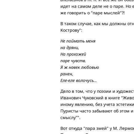
идет на самом деле не о паре. Но 
же говорить о "паре мыслей"?!
В таком случае, как мы должны отн
Кострову":
Не поймать меня
на дряни,
На прохожей
паре чувств.
Я ж навек любовью
ранен,
Еле-еле волочусь…
Дело в том, что у поэзии и художе
Иванович Чуковский в книге "Жив
иному явлению, без учета эстети
Пуристы часто забывают об этом 
смыслу"".
Вот откуда "пара змей" у М. Лермон