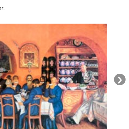
ог.
›