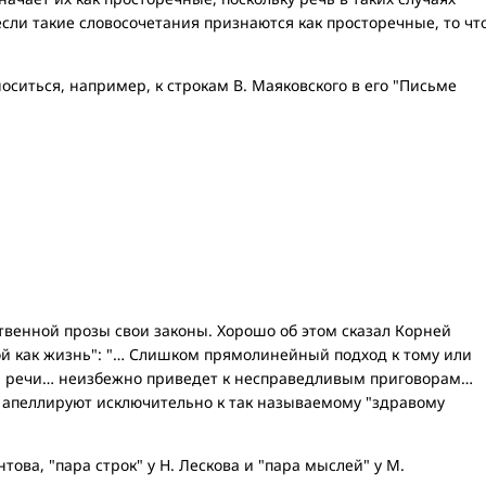
если такие словосочетания признаются как просторечные, то чт
оситься, например, к строкам В. Маяковского в его "Письме
ственной прозы свои законы. Хорошо об этом сказал Корней
ой как жизнь": "… Слишком прямолинейный подход к тому или
ки речи… неизбежно приведет к несправедливым приговорам…
и апеллируют исключительно к так называемому "здравому
това, "пара строк" у Н. Лескова и "пара мыслей" у М.