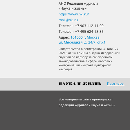
АНО Редакция журнала
«Наука и жизнь»
https://www.nkj.ru/
mail@nkj.ru
Телефон:
+7 903 112-11-99
Телефон:
+7 495 624-18-35
Адрес:
101000
г. Москва
,
ул. Мясницкая, д. 24/7, стр.1
Свидетельство о регистрации ЭЛ №ФС 77-
20213 от 14.12.2004 выдано Федеральной
службой по надзору за соблюдением
законодательства в сфере массовых
коммуникаций и охране культурного
наследия.
Партнеры
Все материалы сайта принадлежат
редакции журнала «Наука и жизнь»