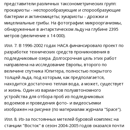
представители различных таксонометрических групп:
прокариоты - неспорообразующие и спорообразующие
бактерии и актиномицеты; эукариоты - дрожжи и
мицелиальные грибы. На фотографии: микроорганизмы,
обнаруженные в антарктическом льду на глубине 2395
метров (увеличение x 14 000).
Илл. 7. В 1996-2002 годах НАСА финансировало проект по
разработке технических средств проникновения в
подледниковые озера. Долгосрочная цель этих работ
направлена на исследование Европы, второго по
величине спутника Юпитера, полностью покрытого
толщей льда, под которым, как предполагается,
находится достаточно теплая вода, а может, существует
и жизнь. Один из вариантов полуавтономного
устройства для отбора проб из подледниковых
водоемов и проведения фото- и видеосъемки
изображен на рисунке (по материалам журнала "Space").
Илл. 8. Из-за постоянных метелей буровой комплекс на
станции "Восток" в сезон 2004-2005 годов оказался почти