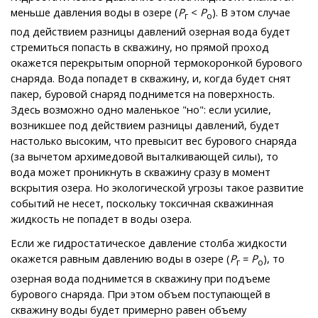
меньше давления воды в озере (
Р
<
Р
). В этом случае
г
о
под действием разницы давлений озерная вода будет
стремиться попасть в скважину, но прямой проход
окажется перекрытым опорной термокоронкой бурового
снаряда. Вода попадет в скважину, и, когда будет снят
пакер, буровой снаряд поднимется на поверхность.
Здесь возможно одно маленькое "но": если усилие,
возникшее под действием разницы давлений, будет
настолько высоким, что превысит вес бурового снаряда
(за вычетом архимедовой выталкивающей силы), то
вода может проникнуть в скважину сразу в момент
вскрытия озера. Но экологической угрозы такое развитие
событий не несет, поскольку токсичная скважинная
жидкость не попадет в воды озера.
Если же гидростатическое давление столба жидкости
окажется равным давлению воды в озере (
Р
=
Р
), то
г
о
озерная вода поднимется в скважину при подъеме
бурового снаряда. При этом объем поступающей в
скважину воды будет примерно равен объему