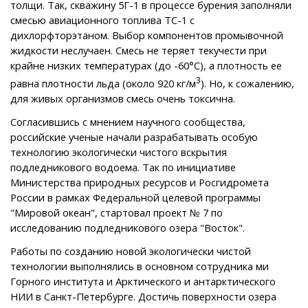
толщи. Так, скважину 5Г-1 в процессе бурения заполняли
смесью авиационного топлива ТС-1 с
дихлорфторэтаном. Выбор компонентов промывочной
жидкости неслучаен. Смесь не теряет текучести при
крайне низких температурах (до -60°С), а плотность ее
3
равна плотности льда (около 920 кг/м
). Но, к сожалению,
для живых организмов смесь очень токсична.
Согласившись с мнением научного сообщества,
российские ученые начали разрабатывать особую
технологию экологически чистого вскрытия
подледникового водоема. Так по инициативе
Министерства природных ресурсов и Росгидромета
России в рамках Федеральной целевой программы
"Мировой океан", стартовал проект № 7 по
исследованию подледникового озера "Восток".
Работы по созданию новой экологически чистой
технологии выполнялись в основном сотрудника ми
Горного института и Арктического и антарктического
НИИ в Санкт-Петербурге. Достичь поверхности озера