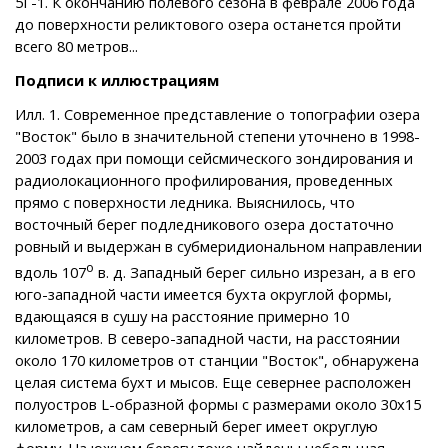
5Г-1. К окончанию полевого сезона в феврале 2006 года
до поверхности реликтового озера останется пройти
всего 80 метров...
Подписи к иллюстрациям
Илл. 1. Современное представление о топографии озера
"Восток" было в значительной степени уточнено в 1998-
2003 годах при помощи сейсмического зондирования и
радиолокационного профилирования, проведенных
прямо с поверхности ледника. Выяснилось, что
восточный берег подледникового озера достаточно
ровный и выдержан в субмеридиональном направлении
о
вдоль 107
в. д. Западный берег сильно изрезан, а в его
юго-западной части имеется бухта округлой формы,
вдающаяся в сушу на расстояние примерно 10
километров. В северо-западной части, на расстоянии
около 170 километров от станции "Восток", обнаружена
целая система бухт и мысов. Еще севернее расположен
полуостров L-образной формы с размерами около 30x15
километров, а сам северный берег имеет округлую