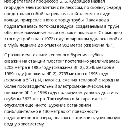
изобретателей профессор Б. Б. Кудряшов назвал
гибридом электроплитки с пылесосом, по скольку снаряд
представлял собой нагревательный элемент в виде
кольца, прикрепленного к торцу трубы. Талая вода
подхватывалась потоком воздуха, создаваемым в трубе
обычным вакуумным насосом, как в пылесосе. С помощью
этого устройства в 1972 году полярникам удалось пройти
в глубь ледника до отметки 952 метра (скважина № 1).
С развитием техники теплового бурения глубина
скважин на станции "Восток" постепенно увеличивалась:
2202 метра в 1985 году (скважина 3Г-2), 2546 метров в
1989 году (скважина 4Г-2), 2755 метров в 1993 году
(скважина 5Г-1). И, наконец, сменив тепловой снаряд на
более производительный электромеханический, на
скважине 5Г-1 в 1998 году полярникам удалось достичь
глубины 3623 метра. Так глубоко в Антарктиде не
опускался еще никто. Бурение остановили
приблизительно в 130 метрах от поверхности
подледникового озера, опасаясь загрязнить уникальную
водную экосистему.