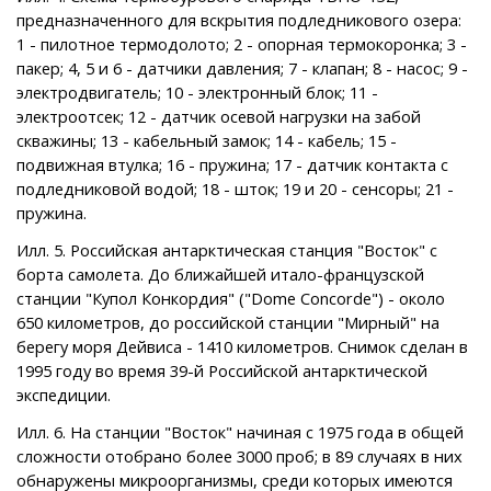
предназначенного для вскрытия подледникового озера:
1 - пилотное термодолото; 2 - опорная термокоронка; 3 -
пакер; 4, 5 и 6 - датчики давления; 7 - клапан; 8 - насос; 9 -
электродвигатель; 10 - электронный блок; 11 -
электроотсек; 12 - датчик осевой нагрузки на забой
скважины; 13 - кабельный замок; 14 - кабель; 15 -
подвижная втулка; 16 - пружина; 17 - датчик контакта с
подледниковой водой; 18 - шток; 19 и 20 - сенсоры; 21 -
пружина.
Илл. 5. Российская антарктическая станция "Восток" с
борта самолета. До ближайшей итало-французской
станции "Купол Конкордия" ("Dome Concorde") - около
650 километров, до российской станции "Мирный" на
берегу моря Дейвиса - 1410 километров. Снимок сделан в
1995 году во время 39-й Российской антарктической
экспедиции.
Илл. 6. На станции "Восток" начиная с 1975 года в общей
сложности отобрано более 3000 проб; в 89 случаях в них
обнаружены микроорганизмы, среди которых имеются