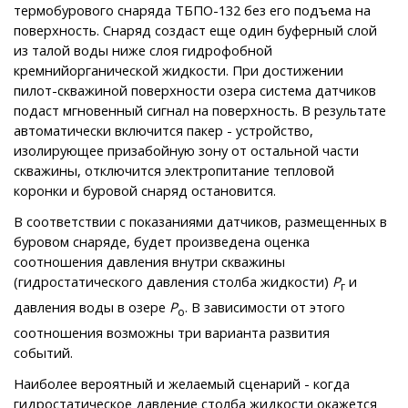
термобурового снаряда ТБПО-132 без его подъема на
поверхность. Снаряд создаст еще один буферный слой
из талой воды ниже слоя гидрофобной
кремнийорганической жидкости. При достижении
пилот-скважиной поверхности озера система датчиков
подаст мгновенный сигнал на поверхность. В результате
автоматически включится пакер - устройство,
изолирующее призабойную зону от остальной части
скважины, отключится электропитание тепловой
коронки и буровой снаряд остановится.
В соответствии с показаниями датчиков, размещенных в
буровом снаряде, будет произведена оценка
соотношения давления внутри скважины
(гидростатического давления столба жидкости)
Р
и
г
давления воды в озере
Р
. В зависимости от этого
о
соотношения возможны три варианта развития
событий.
Наиболее вероятный и желаемый сценарий - когда
гидростатическое давление столба жидкости окажется