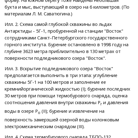
форму. На южном берегу тоже найдены небольшая
бухта и мыс, выступающий в озеро на 6 километров. (По
материалам Л. М. Саватюгина.)
Илл. 2. Схема самой глубокой скважины во льдах
Антарктиды - 5Г-1, пробуренной на станции "Восток"
сотрудниками Санкт-Петербургского государственного
горного института. Бурение остановлено в 1998 году на
глубине 3623 метра приблизительно в 130 метрах от
поверхности подледникового озера "Восток".
Илл. 3. Вскрытие подледникового озера "Восток"
предполагается выполнить в три этапа: углубление
скважины 5Г-1 на 100 метров и заполнение ее
кремнийорганической жидкостью (I); бурение последних
30 метров при помощи термобурового снаряда, оценка
соотношения давления внутри скважины Р
и давления
г
воды в озере Р
(II); бурение и извлечение на
о
поверхность замерзшей озерной воды колонковым
электромеханическим снарядом (III).
Илл. 4. Схема термобурового снаряда ТБПО-132,