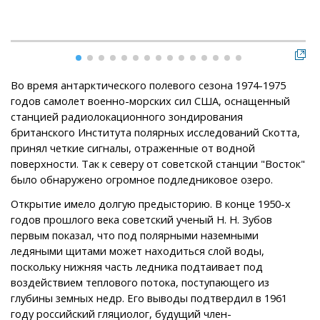
пло
Во время антарктического полевого сезона 1974-1975
годов самолет военно-морских сил США, оснащенный
станцией радиолокационного зондирования
британского Института полярных исследований Скотта,
принял четкие сигналы, отраженные от водной
поверхности. Так к северу от советской станции "Восток"
было обнаружено огромное подледниковое озеро.
Открытие имело долгую предысторию. В конце 1950-х
годов прошлого века советский ученый Н. Н. Зубов
первым показал, что под полярными наземными
ледяными щитами может находиться слой воды,
поскольку нижняя часть ледника подтаивает под
воздействием теплового потока, поступающего из
глубины земных недр. Его выводы подтвердил в 1961
году российский гляциолог, будущий член-