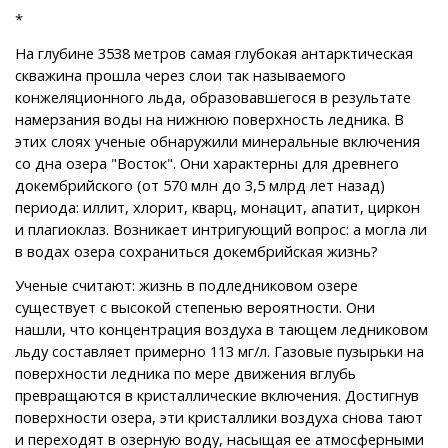
*
На глубине 3538 метров самая глубокая антарктическая
скважина прошла через слои так называемого
конжеляционного льда, образовавшегося в результате
намерзания воды на нижнюю поверхность ледника. В
этих слоях ученые обнаружили минеральные включения
со дна озера "Восток". Они характерны для древнего
докембрийского (от 570 млн до 3,5 млрд лет назад)
периода: иллит, хлорит, кварц, монацит, апатит, циркон
и плагиоклаз. Возникает интригующий вопрос: а могла ли
в водах озера сохраниться докембрийская жизнь?
Ученые считают: жизнь в подледниковом озере
существует с высокой степенью вероятности. Они
нашли, что концентрация воздуха в тающем ледниковом
льду составляет примерно 113 мг/л. Газовые пузырьки на
поверхности ледника по мере движения вглубь
превращаются в кристаллические включения. Достигнув
поверхности озера, эти кристаллики воздуха снова тают
и переходят в озерную воду, насыщая ее атмосферными