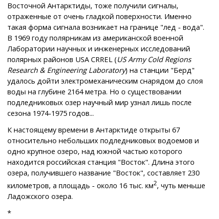
Восточной Антарктиды, тоже получили сигналы,
отраженные от очень гладкой поверхности. Именно
такая форма сигнала возникает на границе "лед - вода".
В 1969 году полярникам из американской военной
Лаборатории научных и инженерных исследований
полярных районов USA CRREL (
US Army Cold Regions
Research & Engineering Laboratory
) на станции "Берд"
удалось дойти электромеханическим снарядом до слоя
воды на глубине 2164 метра. Но о существовании
подледниковых озер научный мир узнал лишь после
сезона 1974-1975 годов...
К настоящему времени в Антарктиде открыты 67
относительно небольших подледниковых водоемов и
одно крупное озеро, над южной частью которого
находится российская станция "Восток". Длина этого
озера, получившего название "Восток", составляет 230
2
километров, а площадь - около 16 тыс. км
, чуть меньше
Ладожского озера.
*