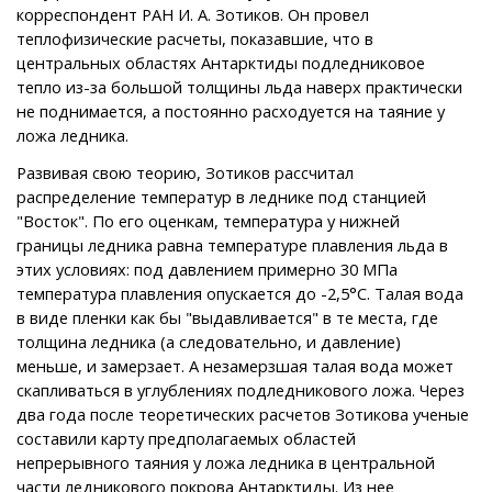
корреспондент РАН И. А. Зотиков. Он провел
теплофизические расчеты, показавшие, что в
центральных областях Антарктиды подледниковое
тепло из-за большой толщины льда наверх практически
не поднимается, а постоянно расходуется на таяние у
ложа ледника.
Развивая свою теорию, Зотиков рассчитал
распределение температур в леднике под станцией
"Восток". По его оценкам, температура у нижней
границы ледника равна температуре плавления льда в
этих условиях: под давлением примерно 30 МПа
температура плавления опускается до -2,5°С. Талая вода
в виде пленки как бы "выдавливается" в те места, где
толщина ледника (а следовательно, и давление)
меньше, и замерзает. А незамерзшая талая вода может
скапливаться в углублениях подледникового ложа. Через
два года после теоретических расчетов Зотикова ученые
составили карту предполагаемых областей
непрерывного таяния у ложа ледника в центральной
части ледникового покрова Антарктиды. Из нее