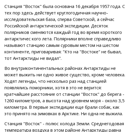
Станция "Восток" была основана 16 декабря 1957 года. С
тех пор здесь действует круглогодичная научно-
исследовательская база, сперва Советской, а сейчас
Российской антарктической экспедиции. Десяток
полярников сменяются каждый год во время короткого
антарктичес кого лета. Полярники вполне справедливо
называют станцию самым суровым местом на шестом
континенте, приговаривая: "Кто на "Востоке" не бывал,
тот Антарктиды не видал".
Во внутриконтинентальных районах Антарктиды не
может выжить ни одно живое существо, кроме человека.
Ходят легенды, что несколько раз над станцией
появлялись поморники, хотя в это не верится:
кратчайшее расстояние от станции "Восток" до берега -
1260 километров, а высота над уровнем моря - около 3,5
километра. В первые экспедиции еще брали собак, как
это принято на зимовках в Арктике. Ни одна не выжила.
Станция "Восток" - полюс холода Земли. Среднегодовая
температура воздуха в этом районе Антарктиды равна