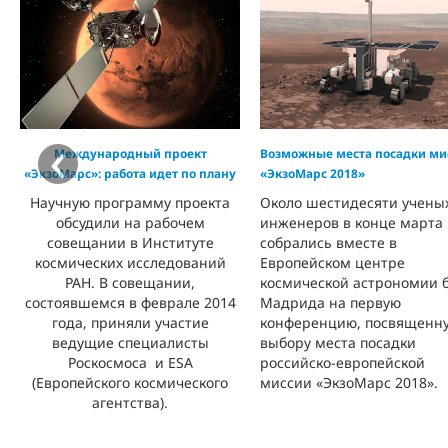
‹
Международный проект
Возможные места посадки ми
«ЭкзоМарс»: работа идет по плану
«ЭкзоМарс 2018»
Научную программу проекта
Около шестидесяти учены
обсудили на рабочем
инженеров в конце марта
совещании в Институте
собрались вместе в
космических исследований
Европейском центре
РАН. В совещании,
космической астрономии 
состоявшемся в феврале 2014
Мадрида на первую
года, приняли участие
конференцию, посвященн
ведущие специалисты
выбору места посадки
Роскосмоса и ESA
российско-европейской
(Европейского космического
миссии «ЭкзоМарс 2018».
агентства).