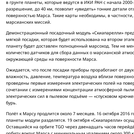
в грунте планеты, которые ведутся в ИКИ РАН с начала 2000
разрешение, до 40 км, позволит «увидеть» тонкие детали о
поверхностью Марса. Такие карты необходимы, в частности,
марсианских миссий.
Демонстрационный посадочный модуль «Скиапарелли» пред
мягкой посадки, которая будет использована на втором этап
планету будет доставлен полноценный марсоход. Тем не ме
количество датчиков для сбора данных о марсианской атмос
окружающей среды на поверхности Марса.
Ожидается, что после посадки приборы проработают от двух
влажность, давление, температура воздуха вблизи поверхно
проведены первые измерения электрических полей на пове
сочетании с измерениями концентрации атмосферной пыли 
электрических сил в пылевом подъёме — «спусковом крючк
бурь.
Полёт к Марсу продлится около 7 месяцев. 16 октября 2016 г
планеты модули разделятся. 19 октября «Скиапарелли» осущ
Оставшийся на орбите TGO через двенадцать часов перейд
орбиту вокруг Марса с минимальным удалением около 300 к