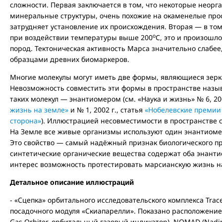
сложности. Первая заключается в том, что некоторые неорг
минеральные структуры, очень похожие на окаменелые про
затрудняет установление их происхождения. Вторая — в то
о
при воздействии температуры выше 200
C, это и произошл
пород. Тектоническая активность Марса значительно слабее
образцами древних биомаркеров.
Многие молекулы могут иметь две формы, являющиеся зер
Невозможность совместить эти формы в пространстве назыв
таких молекул — энантиомером (см. «Наука и жизнь» № 6, 200
жизнь на земле»
и № 1, 2002 г., статья
«Нобелевские премии 
сторона»
). Иллюстрацией несовместимости в пространстве с
На Земле все живые организмы используют один энантиоме
Это свойство — самый надёжный признак биологического пр
синтетические органические вещества содержат оба энант
интерес возможность протестировать марсианскую жизнь н
Детальное описание иллюстраций
- «Сцепка» орбитального исследовательского комплекса Trace
посадочного модуля «Скиапарелли». Показано расположение 
Gas Orbiter, орбитальный газовый индикатор). NOMAD (Nadir 