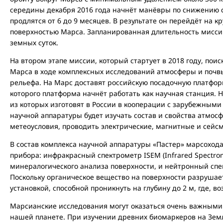
середины декабря 2016 года начнёт манёвры по снижению
продлятся от 6 до 9 месяцев. В результате он перейдёт на к
поверхностью Марса. Запланированная длительность миссии
земных суток.
На втором этапе миссии, который стартует в 2018 году, поис
Марса в ходе комплексных исследований атмосферы и почвы
рельефа. На Марс доставят российскую посадочную платфор
которого платформа начнёт работать как научная станция. Н
из которых изготовят в России в кооперации с зарубежными
научной аппаратуры будет изучать состав и свойства атмос
метеоусловия, проводить электрические, магнитные и сейс
В состав комплекса научной аппаратуры «Пастер» марсохода
прибора: инфракрасный спектрометр ISEM (Infrared Spectrom
минералогического анализа поверхности, и нейтронный сп
Поскольку органическое вещество на поверхности разрушае
установкой, способной проникнуть на глубину до 2 м, где, в
Марсианские исследования могут оказаться очень важными
нашей планете. При изучении древних биомаркеров на Зем