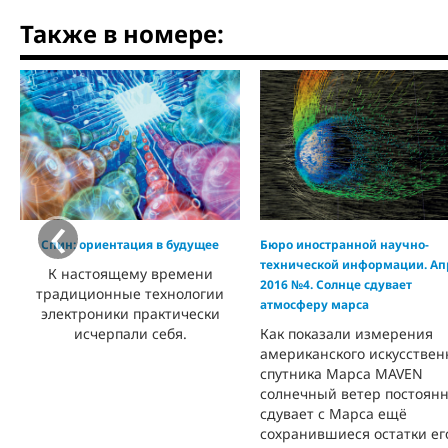
Также в номере:
‹
Спин: ориентация в будущее
Бюро иностранной научно-
технической информации. Ап
К настоящему времени
2016 №4. Солнце сдувает
традиционные технологии
атмосферу марса
электроники практически
исчерпали себя.
Как показали измерения
американского искусствен
спутника Марса MAVEN
солнечный ветер постоян
сдувает с Марса ещё
сохранившиеся остатки ег