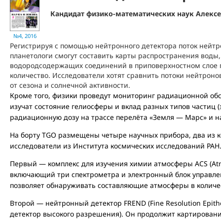
Кандидат физико-математических наук Алекс
№4, 2016
Регистрируя с помощью нейтронного детектора поток нейтр
планетологи смогут составить карты распространения воды,
водородсодержащих соединений в приповерхностном слое гл
количество. Исследователи хотят сравнить потоки нейтроно
от сезона и солнечной активности.
Кроме того, физики проведут мониторинг радиационной обс
изучат состояние гелиосферы и вклад разных типов частиц (
радиационную дозу на трассе перелёта «Земля — Марс» и н
На борту TGO размещены четыре научных прибора, два из к
исследователи из Института космических исследований РАН
Первый — комплекс для изучения химии атмосферы ACS (Atmo
включающий три спектрометра и электронный блок управлен
позволяет обнаруживать составляющие атмосферы в количес
Второй — нейтронный детектор FREND (Fine Resolution Epit
детектор высокого разрешения). Он продолжит картирован