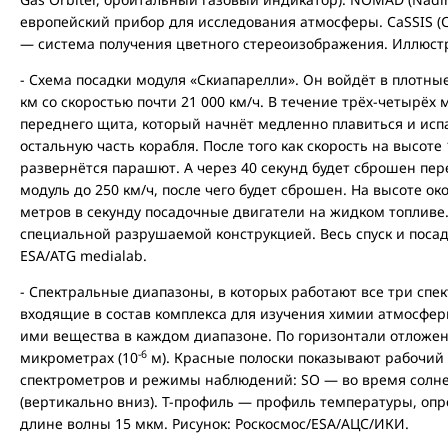
европейский прибор для исследования атмосферы. CaSSIS (Co
— система получения цветного стереоизображения. Иллюстр
- Схема посадки модуля «Скиапарелли». Он войдёт в плотны
км со скоростью почти 21 000 км/ч. В течение трёх-четырёх
переднего щита, который начнёт медленно плавиться и исп
остальную часть корабля. После того как скорость на высоте
развернётся парашют. А через 40 секунд будет сброшен пе
модуль до 250 км/ч, после чего будет сброшен. На высоте ок
метров в секунду посадочные двигатели на жидком топливе.
специальной разрушаемой конструкцией. Весь спуск и посад
ESA/ATG medialab.
- Спектральные диапазоны, в которых работают все три спек
входящие в состав комплекса для изучения химии атмосфер
ими вещества в каждом диапазоне. По горизонтали отложен
-6
микрометрах (10
м). Красные полоски показывают рабочий 
спектрометров и режимы наблюдений: SO — во время солн
(вертикально вниз). T-профиль — профиль температуры, опр
длине волны 15 мкм. Рисунок: Роскосмос/ЕSА/АЦС/ИКИ.