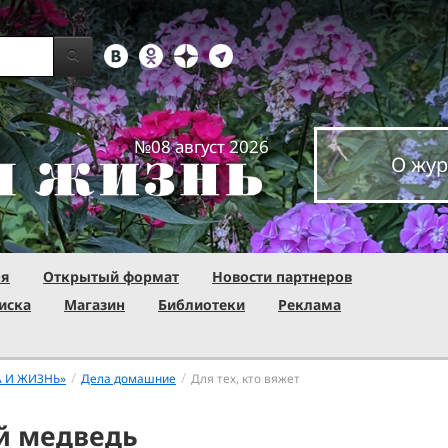
№08 август 2026
О жур
ня
Открытый формат
Новости партнеров
иска
Магазин
Библиотеки
Реклама
/
/
А И ЖИЗНЬ»
Дела домашние
Для тех, кто вяжет
й медведь