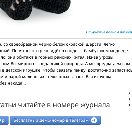
Открыть в полном размер
 со своеобразной чёрно-белой окраской шерсти, легко
ный. Понятно, что речь идёт о панде — бамбуковом медведе.
ло, они обитают в горных районах Китая. Из-за угрозы
олом Всемирного фонда дикой природы. А мы предлагаем вам
 в детской игрушке. Чтобы связать панду, достаточно запастис
м и парой маленьких стеклянных глазок. Вся игрушка
ез накида...
атьи читайте в номере журнала
0
р
Бесплатный демо-номер в Телеграм