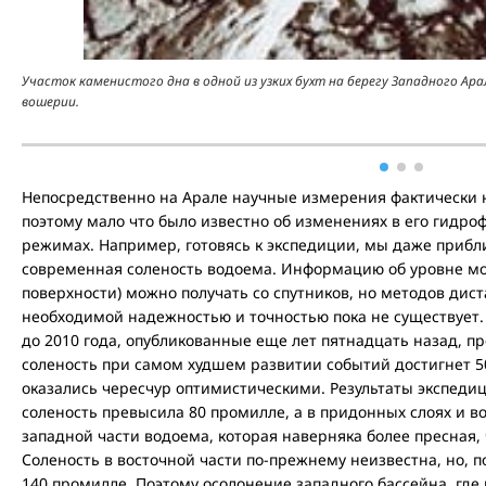
Участок каменистого дна в одной из узких бухт на берегу Западного 
вошерии.
Непосредственно на Арале научные измерения фактически не
поэтому мало что было известно об изменениях в его гидр
режимах. Например, готовясь к экспедиции, мы даже прибли
современная соленость водоема. Информацию об уровне моря
поверхности) можно получать со спутников, но методов дис
необходимой надежностью и точностью пока не существует.
до 2010 года, опубликованные еще лет пятнадцать назад, пр
соленость при самом худшем развитии событий достигнет 5
оказались чересчур оптимистическими. Результаты экспедиц
соленость превысила 80 промилле, а в придонных слоях и вов
западной части водоема, которая наверняка более пресная,
Соленость в восточной части по-прежнему неизвестна, но, 
140 промилле. Поэтому осолонение западного бассейна, гд