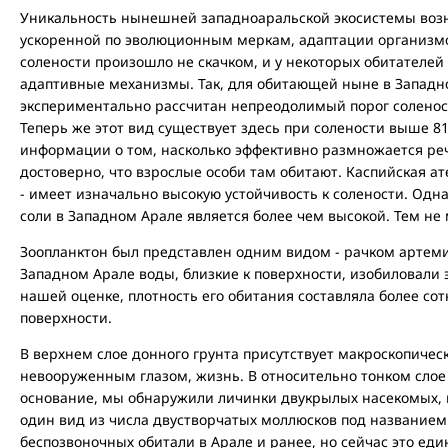
Уникальность нынешней западноаральской экосистемы возни
ускоренной по эволюционным меркам, адаптации организм
солености произошло не скачком, и у некоторых обитателей
адаптивные механизмы. Так, для обитающей ныне в Западн
экспериментально рассчитан непреодолимый порог соленос
Теперь же этот вид существует здесь при солености выше 
информации о том, насколько эффективно размножается реч
достоверно, что взрослые особи там обитают. Каспийская а
- имеет изначально высокую устойчивость к солености. Од
соли в Западном Арале является более чем высокой. Тем не
Зоопланктон был представлен одним видом - рачком артеми
Западном Арале воды, близкие к поверхности, изобиловали
нашей оценке, плотность его обитания составляла более со
поверхности.
В верхнем слое донного грунта присутствует макроскопическ
невооруженным глазом, жизнь. В относительно тонком слое
основание, мы обнаружили личинки двукрылых насекомых, 
один вид из числа двустворчатых моллюсков под названием 
беспозвоночных обитали в Арале и ранее, но сейчас это е