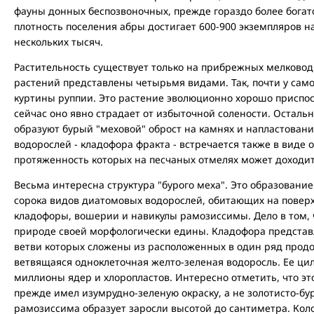
фауны донных беспозвоночных, прежде гораздо более богато
плотность поселения абры достигает 600-900 экземпляров н
нескольких тысяч.
Растительность существует только на прибрежных мелково
растений представлены четырьмя видами. Так, почти у само
куртины руппии. Это растение эволюционно хорошо приспос
сейчас оно явно страдает от избыточной солености. Остальн
образуют бурый "меховой" оброст на камнях и напластования
водорослей - кладофора фракта - встречается также в виде
протяженность которых на песчаных отмелях может доходит
Весьма интересна структура "бурого меха". Это образовани
сорока видов диатомовых водорослей, обитающих на поверх
кладофоры, вошерии и навикулы рамозиссимы. Дело в том, 
природе своей морфологически едины. Кладофора представ
ветви которых сложены из расположенных в один ряд продо
ветвящаяся одноклеточная желто-зеленая водоросль. Ее ци
миллионы ядер и хлоропластов. Интересно отметить, что это
прежде имел изумрудно-зеленую окраску, а не золотисто-буру
рамозиссима образует заросли высотой до сантиметра. Кол