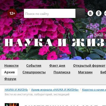
№08 а
Новости
События
Факт дня
Открытый формат
Архив
Спецпроекты
Подписка
Магазин
Би
Форум
/
/
НАУКА И ЖИЗНЬ
Архив журнала «НАУКА И ЖИЗНЬ»
Коротко о науке 
Вести из институтов, лабораторий, экспедиций