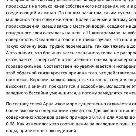
происходит не только из-за собственного испарения, но и в
соединяющий их канал. По нашим расчетам, таким путем за
миллионов тонн соли ежегодно. Более соленые и потому бол
происхождения, смешиваясь с местной водой, оседают на дн
придонного слоя оказалась на целых 11 килограммов на куб
поверхности. Океанологи говорят в таких случаях, что нали
Такую колонну воды трудно перемешать, так как тяжелые до
А это значит, что большая часть солнечного тепла не распро
оказывается "запертой" в относительно тонком приповерхно
гораздо сильнее. Соответствен но увеличивается и испарен
этой обратной связи кроется причина того, что действитель
прогнозов. Впрочем, можно ожидать, что канал, соединяющ
высохнет, а значит, прекратится и водообмен. Вследствие э
западного бассейна уменьшится, а потому замедлятся темп
По составу солей Аральское море существенно отличается о
более высоким содержанием сульфатов. Для океана отноше
содержанию хлоридов равно примерно 0,10, а для Арала до
0,68. Как изменилось это соотношение за последние годы, п
воды, привезенных экспедицией.