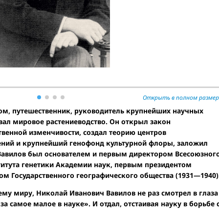
Открыть в полном размер
оном, путешественник, руководитель крупнейших научных
вал мировое растениеводство. Он открыл закон
твенной изменчивости, создал теорию центров
ений и крупнейший генофонд культурной флоры, заложил
 Вавилов был основателем и первым директором Всесоюзног
ститута генетики Академии наук, первым президентом
ом Государственного географического общества (1931—1940)
ему миру, Николай Иванович Вавилов не раз смотрел в глаза
за самое малое в науке». И отдал, отстаивая науку в борьбе 