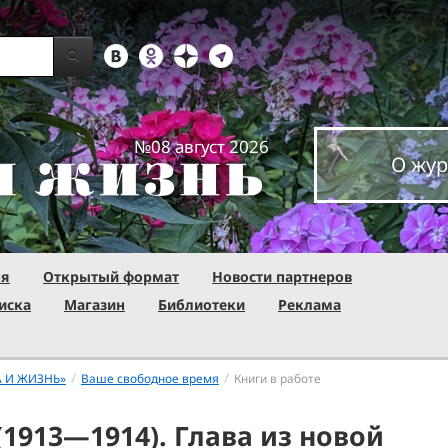
№08 август 2026
О жур
ня
Открытый формат
Новости партнеров
иска
Магазин
Библиотеки
Реклама
/
/
А И ЖИЗНЬ»
Ваше свободное время
Книги в работе
(1913—1914). Глава из новой