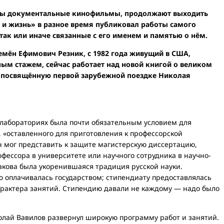
яты документальные кинофильмы, продолжают выходить
 и жизнь» в разное время публиковал работы самого
так или иначе связанные с его именем и памятью о нём.
емён Ефимович Резник, с 1982 года живущий в США,
ным стажем, сейчас работает над новой книгой о великом
, посвящённую первой зарубежной поездке Николая
лабораториях была почти обязательным условием для
 «оставленного для приготовления к профессорской
он мог представить к защите магистерскую диссертацию,
офессора в университете или научного сотрудника в научно-
акова была укоренившаяся традиция русской науки.
 оплачивалась государством; стипендиату предоставлялась
характера занятий. Стипендию давали не каждому — надо было
олай Вавилов развернул широкую программу работ и занятий.