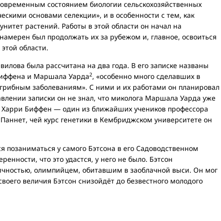
современным состоянием биологии сельскохозяйственных
ческими основами селекции», и в особенности с тем, как
унитет растений. Работы в этой области он начал на
 намерен был продолжать их за рубежом и, главное, освоиться
 этой области.
вилова была рассчитана на два года. В его записке названы
2
Биффена и Маршала Уарда
, «особенно много сделавших в
 грибным заболеваниям». С ними и их работами он планировал
авлении записки он не знал, что миколога Маршала Уарда уже
то Харри Биффен — один из ближайших учеников профессора
 Паннет, чей курс генетики в Кембриджском университете он
я позаниматься у самого Бэтсона в его Садоводственном
ренности, что это удастся, у него не было. Бэтсон
ичностью, олимпийцем, обитавшим в заоблачной выси. Он мог
 своего величия Бэтсон снизойдёт до безвестного молодого