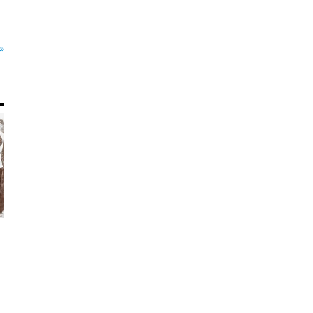
»
Растительные ресурсы земного
шара и овладение ими
Общее число видов цветковых
растений на земном шаре,
установленное ботаниками,
определяется приблизительно