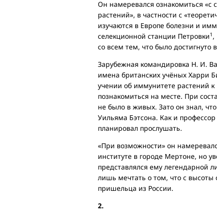
Он намеревался ознакомиться «с 
растений», в частности с «теорети
изучаются в Европе болезни и имм
1
селекционной станции Петровки
,
со всем тем, что было достигнуто в
Зарубежная командировка Н. И. Ва
имена британских учёных Харри 
учении об иммунитете растений к
познакомиться на месте. При сост
не было в живых. Зато он знал, ч
Уильяма Бэтсона. Как и профессор
планировал прослушать.
«При возможности» он намеревалс
институте в городе Мертоне, но уве
представлялся ему легендарной л
лишь мечтать о том, что с высоты
пришельца из России.
2.