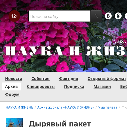
№08 а
Новости
События
Факт дня
Открытый формат
Архив
Спецпроекты
Подписка
Магазин
Би
Форум
/
/
/
НАУКА И ЖИЗНЬ
Архив журнала «НАУКА И ЖИЗНЬ»
Ума палата
Фи
Дырявый пакет