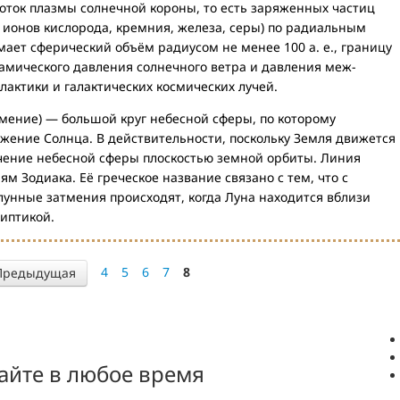
ток плазмы солнечной короны, то есть заряженных частиц
, ионов кислорода, кремния, железа, серы) по радиальным
ает сферический объём радиусом не менее 100 а. е., границу
амического давления солнечного ветра и давления меж-
алактики и галактических космических лучей.
затмение) — большой круг небесной сферы, по которому
жение Солнца. В действительности, поскольку Земля движется
ечение небесной сферы плоскостью земной орбиты. Линия
ям Зодиака. Её греческое название связано с тем, что с
лунные затмения происходят, когда Луна находится вблизи
липтикой.
4
5
6
7
8
Предыдущая
айте в любое время