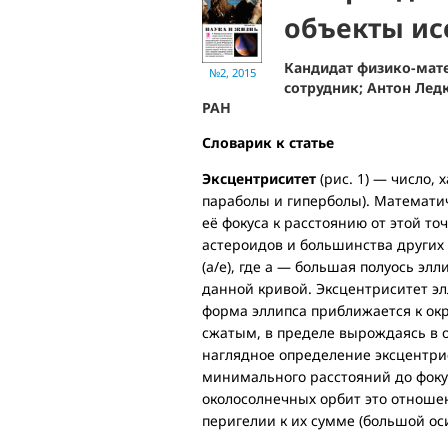
объекты ис
Кандидат физико-мат
№2, 2015
сотрудник; Антон Лед
РАН
Словарик к статье
Эксцентриситет
(рис. 1) — число,
параболы и гиперболы). Математи
её фокуса к расстоянию от этой т
астероидов и большинства других 
(a/e), где a — большая полуось эл
данной кривой. Эксцентриситет элли
форма эллипса приближается к окр
сжатым, в пределе вырождаясь в о
наглядное определение эксцентри
минимального расстояний до фокус
околосолнечных орбит это отношен
перигелии к их сумме (большой ос