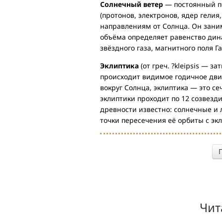
Солнечный ветер
— постоянный по
(протонов, электронов, ядер гелия
направлениям от Солнца. Он заним
объёма определяет равенство дин
звёздного газа, магнитного поля Г
Эклиптика
(от греч. ?kleipsis — 
происходит видимое годичное дви
вокруг Солнца, эклиптика — это с
эклиптики проходит по 12 созвезди
древности известно: солнечные и 
точки пересечения её орбиты с эк
Чит