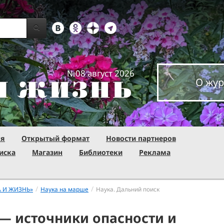
№08 август 2026
О жур
ня
Открытый формат
Новости партнеров
иска
Магазин
Библиотеки
Реклама
/
/
А И ЖИЗНЬ»
Наука на марше
Наука. Дальний поиск
— источники опасности и