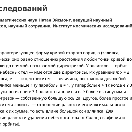
следований
ематических наук Натан Эйсмонт, ведущий научный
ков, научный сотрудник, Институт космических исследовани
 характеризующее форму кривой второго порядка (эллипса,
чески оно равно отношению расстояния любой точки кривой до
очки до прямой, называемой директрисой. У эллипсов — орбит
небесных тел — имеются две директрисы. Их уравнения: x = ±
липса; e — эксцентриситет — величина, постоянная для любой
пса меньше 1 (у параболы е = 1, у гиперболы е > 1); когда е ? 0
ужности, при е ? 1 эллипс становится всё более вытянутым и
трезок — собственную большую ось 2а. Другое, более простое 
ситета эллипса — отношение разности его максимального и
а к их сумме, то есть длине большой оси эллипса. Для
ие разности удаления небесного тела от Солнца в афелии и
и орбиты).