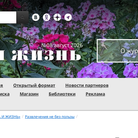
№08 август 2026
О жур
ня
Открытый формат
Новости партнеров
иска
Магазин
Библиотеки
Реклама
/
/
А И ЖИЗНЬ»
Развлечения не без пользы