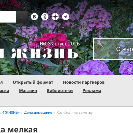
№08 август 2026
О жур
ня
Открытый формат
Новости партнеров
иска
Магазин
Библиотеки
Реклама
/
/
А И ЖИЗНЬ»
Дела домашние
Хозяйке - на заметку
ца мелкая