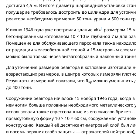
достигал 4,5 м. В итоге диаметр шаровидной установки ста
полушарие требовалось достроить до цилиндра для устойчив
реактора необходимо примерно 50 тонн урана и 500 тонн гр
1
К июню 1946 года уже построили здание «К»
размером 15 × 
бетонированным котлованом 10 × 10 м глубиной 7 м для ра
Помещение для обслуживающего персонала также находило
от радиации железобетонной стеной и 15-метровым слоем гр
можно было только через зигзагообразный наклонный тонн
Для уточнения размеров реактора в котловане изготовили н
возрастающих размеров, в центре которых измеряли плотно
Результаты измерений показали, что R
можно уменьшить до
кр
до 400 тонн.
Сооружение реактора началось 15 ноября 1946 года, когда 
немногим больше половины необходимого металлического у
использовали также спрессованные из его окислов брикеты.
прямоугольную форму 10 × 10 × 60 см, сооружаемая установ
конструкцию. Каждый её десятисантиметровый слой был ли
и восемь верхних слоёв защиты — отражателей нейтронов), 