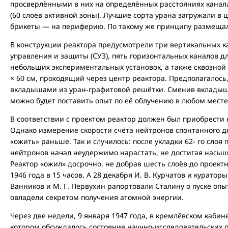
просверлёнными в них на определённых расстояниях канал
(60 слоёв активной зоны). Лучшие сорта урана загружали в 
брикеты — на периферию. По такому же принципу размещал
В конструкции реактора предусмотрели три вертикальных к
управления и защиты (СУЗ), пять горизонтальных каналов 
небольших экспериментальных установок, а также сквозной
× 60 см, проходящий через центр реактора. Предполагалось
вкладышами из уран-графитовой решётки. Сменив вкладыш 
можно будет поставить опыт по её облучению в любом месте
В соответствии с проектом реактор должен был приобрести к
Однако измерение скорости счёта нейтронов спонтанного де
«ожить» раньше. Так и случилось: после укладки 62- го слоя
нейтронов начал неудержимо нарастать, не достигая насыщ
Реактор «ожил» досрочно, не добрав шесть слоёв до проект
1946 года в 15 часов. А 28 декабря И. В. Курчатов и кураторы
Ванников и М. Г. Первухин рапортовали Сталину о пуске оп
овладели секретом получения атомной энергии.
Через две недели, 9 января 1947 года, в кремлёвском кабин
котором обсуждалось состояние научно-исследовательских 