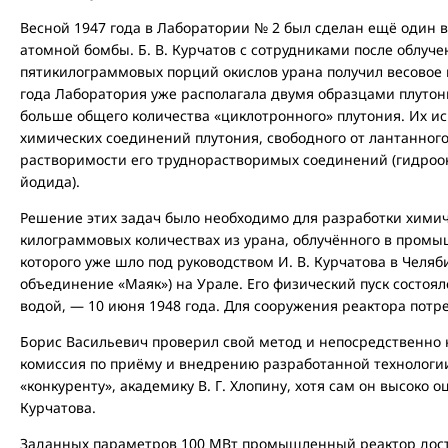
Весной 1947 года в Лаборатории № 2 был сделан ещё один 
атомной бомбы. Б. В. Курчатов с сотрудниками после облуче
пятикилограммовых порций окислов урана получил весовое к
года Лаборатория уже располагала двумя образцами плутония
больше общего количества «циклотронного» плутония. Их ис
химических соединений плутония, свободного от лантанного
растворимости его труднорастворимых соединений (гидроок
йодида).
Решение этих задач было необходимо для разработки хими
килограммовых количествах из урана, облучённого в промы
которого уже шло под руководством И. В. Курчатова в Челя
объединение «Маяк») на Урале. Его физический пуск состоя
водой, — 10 июня 1948 года. Для сооружения реактора потре
Борис Васильевич проверил свой метод и непосредственно 
комиссия по приёму и внедрению разработанной технологии
«конкуренту», академику В. Г. Хлопину, хотя сам он высоко 
Курчатова.
Заданных параметров 100 МВт промышленный реактор дости