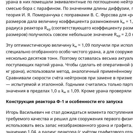
урана в них помещали эквивалентные по поглощению нейт
смесью бора с парафином. По значениям длины диффузии, 
теория И. Я. Померанчука с поправками В. С. Фурсова для «
размеров дала величину коэффициента размножения k
= 1
∞
радиуса реактора R
(соответствующего коэффициенту разм
кр
размеров) получилось совсем небольшое значение R
= 2,0 
кр
Эту оптимистическую величину k
≈ 1,09 получили при испол
∞
специально отобранного особо чистого урана, а для сооруже
несколько десятков тонн. Поэтому оставалась весьма актуал
поступающих партий урана. Чтобы сделать её оперативной 
кг урана), использовали метод, аналогичный применённому 
Сравнивали скорости счёта нейтронов при замене в призме
— испытуемой и эталонной. Годными считались только парти
значения в пределах 1,0 ≤ k
≤ 1,09. Кроме урана проверяли
∞
Конструкция реактора Ф-1 и особенности его запуска
Игорь Васильевич не стал дожидаться момента поступления
требуемого качества и решил для сооружения первого физич
использовать весь запас незабракованного урана и графита. 
значению 1,04, а радиус реактора (с учётом графитового от