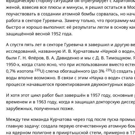
юридическую сторону ситуации он отрегулирует с Харитоно
женой, взвесив все плюсы и минусы, я решил остаться в Мос
поучаствовать в создании атомной бомбы сорвалась, но на
работа в секторе Гуревича. Замечу только, что программу-
быстро и хорошо выполнил: её результаты легли в основу к
защищённой весной 1952 года.
А спустя пять лет в секторе Гуревича я завершил и другую
исследований, названную И. В. Курчатовым «Наукой о воде»,
были Г. Н. Флёров, В. А. Давиденко и мы с Д. В. Тимощуком. 
1950-х, когда стало ясно, что при использовании вместо ест
235
235
0,7% изотопа
U) слегка обогащённого (до 3%
U) создать
воды вполне возможно. В связи с этим «Наука о воде» стала
процессе начавшегося проектирования двухконтурных водо-
И хотя этот цикл работ был завершён в 1957 году, основны
временем и в 1963 году, когда я защищал докторскую дисс
зарубежных, полученных позже.
Между тем команда Курчатова через год после пуска промы
главную задачу: создала первую отечественную атомную бомб
на ядерном полигоне в прииртышской степи, примерно в 17