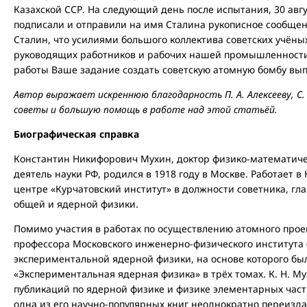
Казахской ССР. На следующий день после испытания, 30 авгус
подписали и отправили на имя Сталина рукописное сообще
Сталин, что усилиями большого коллектива советских учёны
руководящих работников и рабочих нашей промышленности
работы Ваше задание создать советскую атомную бомбу вы
Автор выражает искреннюю благодарность П. А. Алексееву, C. С
советы и большую помощь в работе над этой статьёй.
Биографическая справка
Константин Никифорович Мухин, доктор физико-математиче
деятель науки РФ, родился в 1918 году в Москве. Работает
центре «Курчатовский институт» в должности советника, гл
общей и ядерной физики.
Помимо участия в работах по осуществлению атомного проект
профессора Московского инженерно-физического института
экспериментальной ядерной физики, на основе которого был
«Экспериментальная ядерная физика» в трёх томах. К. Н. Му
публикаций по ядерной физике и физике элементарных части
одна из его научно-популярных книг неоднократно переизд