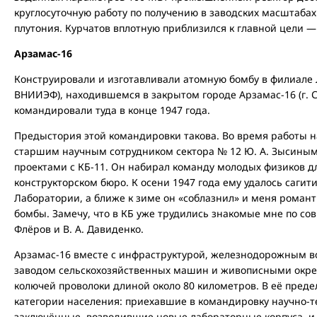
круглосуточную работу по получению в заводских масштабах
плутония. Курчатов вплотную приблизился к главной цели 
Арзамас-16
Конструировали и изготавливали атомную бомбу в филиале 
ВНИИЭФ), находившемся в закрытом городе Арзамас-16 (г. 
командировали туда в конце 1947 года.
Предыстория этой командировки такова. Во время работы на
старшим научным сотрудником сектора № 12 Ю. А. Зысиным
проектами с КБ-11. Он набирал команду молодых физиков д
конструкторском бюро. К осени 1947 года ему удалось сагит
Лаборатории, а ближе к зиме он «соблазнил» и меня романт
бомбы. Замечу, что в КБ уже трудились знакомые мне по совм
Флёров и В. А. Давиденко.
Арзамас-16 вместе с инфраструктурой, железнодорожным в
заводом сельскохозяйственных машин и живописными окре
колючей проволоки длиной около 80 километров. В её пред
категории населения: приехавшие в командировку научно-т
заключённые, возводившие новые лабораторные корпуса, и,