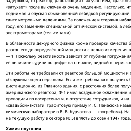
задержкой, то реактор, работающий с их участием, «разгон
«затухает» после выключения очень медленно. Настолько, ч
поднимая и опуская обыкновенной лебёдкой регулирующий
сантиметровыми делениями. За положением стержня наблюд
году, его заменили специальной оптической системой, а леб
электромоторами (сельсинами).
В обязанности дежурного физика кроме проверки качества б
разгон его до определённой мощности с целью измерения вел
— 1. Поскольку реактивность зависит от глубины погружени
её величине судили по цифре на стержне, видной в периско
Эти работы не требовали от реактора большой мощности и 
обслуживающего персонала. Если же требовалось получить 
дистанционно, из Главного здания, с расстояния более полу
американского реактора, Ф-1 имел воздушное охлаждение и 
проводили по воскресеньям, в отсутствие сотрудников, и н
«свадьбой» (кстати, графитовую призму И. С. Панасюка назы
химическую лабораторию Б. В. Курчатова — «погребом»). На
на текущую работу в секторе № 5) вплоть до осени 1947 года.
Химия плутония