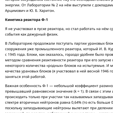
энергии. От Лаборатории № 2 на нём выступили с докладами И
Арцимович и Ю. Б. Харитон.
Кинетика реактора Ф-1
Я не участвовал в пуске реактора, но стал работать на нём 
события как дежурный физик.
В Лабораторию продолжали поступать партии урановых бло
сооружения уже промышленного реактора, который И. В. Ку
с 1945 года. Блоки, как оказалось, гораздо удобнее было пр
методом сравнения реактивности реактора при его запуске 
некоторого количества «родных» блоков на испытуемые. И м
качества урановых блоков (я участвовал в ней весной 1946 г
заняться этой работой.
Важная особенность Ф-1 — небольшой коэффициент размноже
превышавший равновесное значение (k = 1). В связи с этим
происходить только при участии так называемых запаздыва
спектре вторичных нейтронов равна 0,64% (то есть больше 0,5
поскольку запаздывающие нейтроны вылетают при делении 