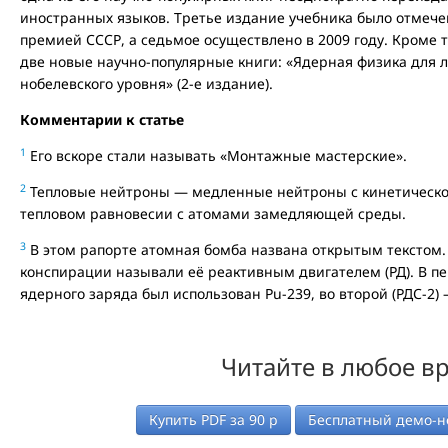
иностранных языков. Третье издание учебника было отмечен
премией СССР, а седьмое осуществлено в 2009 году. Кроме то
две новые научно-популярные книги: «Ядерная физика для 
нобелевского уровня» (2-е издание).
Комментарии к статье
1
Его вскоре стали называть «Монтажные мастерские».
2
Тепловые нейтроны — медленные нейтроны с кинетической
тепловом равновесии с атомами замедляющей среды.
3
В этом рапорте атомная бомба названа открытым текстом.
конспирации называли её реактивным двигателем (РД). В пер
ядерного заряда был использован Pu-239, во второй (РДС-2) 
Читайте в любое в
Купить PDF за
90
р
Бесплатный демо-н