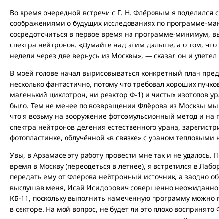
Во время очередной встречи с Г. Н. Флёровым я поделился
соображениями о будущих исследованиях по программе-мак
сосредоточиться в первое время на программе-минимум, 
спектра нейтронов. «Думайте над этим дальше, а о том, что
недели через две вернусь из Москвы», — сказал он и улетел 
В моей голове начал вырисовываться конкретный план пре
несколько фантастично, потому что требовал хороших пучков
маленький циклотрон, ни реактор Ф-1) и чистых изотопов ур
было. Тем не менее по возвращении Флёрова из Москвы мы 
что я возьму на вооружение фотоэмульсионный метод и на 
спектра нейтронов деления естественного урана, зарегистр
фотопластинке, облучённой «в связке» с ураном тепловыми
Увы, в Арзамасе эту работу провести мне так и не удалось. 
время в Москву (переодеться в летнее), я встретился в Лабо
передать ему от Флёрова нейтронный источник, а заодно 
выслушав меня, Исай Исидорович совершенно неожиданно 
КБ-11, поскольку выполнить намеченную программу можно г
в секторе. На мой вопрос, не будет ли это плохо воспринято