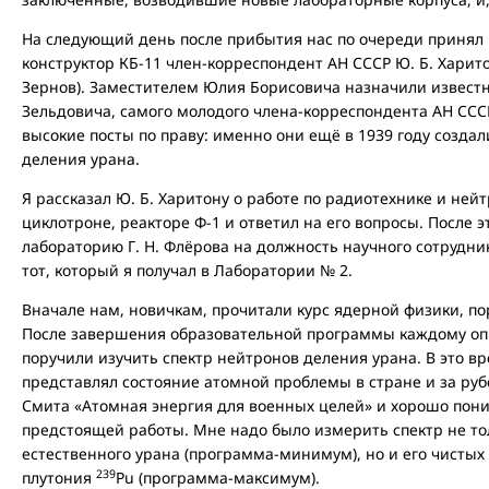
На следующий день после прибытия нас по очереди принял
конструктор КБ-11 член-корреспондент АН СССР Ю. Б. Харит
Зернов). Заместителем Юлия Борисовича назначили известно
Зельдовича, самого молодого члена-корреспондента АН СССР
высокие посты по праву: именно они ещё в 1939 году созда
деления урана.
Я рассказал Ю. Б. Харитону о работе по радиотехнике и ней
циклотроне, реакторе Ф-1 и ответил на его вопросы. После 
лабораторию Г. Н. Флёрова на должность научного сотрудн
тот, который я получал в Лаборатории № 2.
Вначале нам, новичкам, прочитали курс ядерной физики, по
После завершения образовательной программы каждому оп
поручили изучить спектр нейтронов деления урана. В это вр
представлял состояние атомной проблемы в стране и за рубе
Смита «Атомная энергия для военных целей» и хорошо пон
предстоящей работы. Мне надо было измерить спектр не т
естественного урана (программа-минимум), но и его чистых
239
плутония
Рu (программа-максимум).