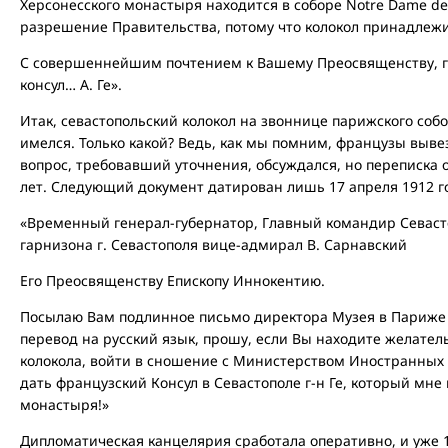
Херсонесского монастыря находится в соборе Notre Dame de 
разрешение Правительства, потому что колокол принадлежит
С совершеннейшим почтением к Вашему Преосвященству, го
консул… А. Ге».
Итак, севастопольский колокол на звоннице парижского собо
имелся. Только какой? Ведь, как мы помним, французы вывез
вопрос, требовавший уточнения, обсуждался, но переписка
лет. Следующий документ датирован лишь 17 апреля 1912 г
«Временный генерал-губернатор, Главный командир Севасто
гарнизона г. Севастополя вице-адмирал В. Сарнавский
Его Преосвященству Епископу Иннокентию.
Посылаю Вам подлинное письмо директора Музея в Париже 
перевод на русский язык, прошу, если Вы находите желате
колокола, войти в сношение с Министерством Иностранных
дать французский Консул в Севастополе г-н Ге, который мне 
монастыря!»
Дипломатическая канцелярия сработала оперативно, и уже 13