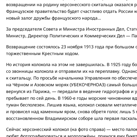
возвращении на родину херсонесского скитальца оказался
Французское правительство будет счастливо отдать России к
новый залог дружбы французского народа…
За председателя Совета и Министра Иностранных Дел, Ста
Министр, Директор Политических и Коммерческих Дел — Па
Возвращение состоялось 23 ноября 1913 года при большом 
торжественным Крестным ходом.
Но история колокола на этом не завершилась. В 1925 году 
со звонницы колокола и отправили их на переплавку. Однако
к скитальцу. По просьбе начальника Управления по обеспе
на Чёрном и Азовском морях (УБЕКОЧЕРНОАЗ) самый большой
вернулся из Парижа, — передали в ведение гидрографов и у
пребывает по сей день. В 1960-е годы морские чиновники в
туман бесполезен. Лишив языка, колокол сковали металличе
и провисел над каменным яром, снова обретя голос лишь 5 м
восстановленном Владимирском соборе шла первая пасхаль
Сейчас херсонесский колокол (на фото справа) — место пало
любят фотографироваться и молодожёны, принося ему букет