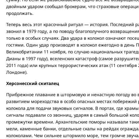
двойным ударом сообщал брокерам, что страховые операц
продолжать.
Теперь весь этот красочный ритуал — история. Последний р
звонил в 1979 году, а по поводу благополучного возвращени
только в особых случаях. Два удара в колокол означают по
гостями. Один удар производят в колокол ежегодно в день 
Великобритании 11 ноября, по случаю национальных трагеди
Дианы в 1997 году), вселенских катастроф (самое разрушит
2011 года) или крупных террористических атак (11 сентября 
Лондоне).
Херсонесский скиталец
Прибрежное плавание в штормовую и ненастную погоду во в
развитием мореходства в особо опасных местах побережий
колокола для подачи звуковых сигналов. В портах, где храмы
сигналы подавали со звонниц, ударяя в самый большой кол
промежутки времени. Архангельские поморы называли таки
мели, каменные банки, отдельные скалы на рейдах огражда
колоколами. Чем сильнее штормило море, тем громче звуча