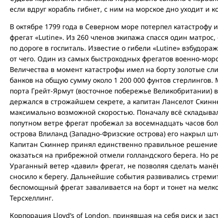
если вдруг корабль гибнет, с ним на морское дно уходит и к
В октябре 1799 года в Северном море потерпел катастрофу 
фрегат «Lutine». Из 260 членов экипажа спасся один матрос
по дороге в госпиталь. Известие о гибели «Lutine» взбудора
от чего. Один из самых быстроходных фрегатов военно-морс
Величества в момент катастрофы имел на борту золотые сли
банков на общую сумму около 1 200 000 фунтов стерлингов.
порта Грейт-Ярмут (восточное побережье Великобритании) в
держался в строжайшем секрете, а капитан Ланселот Скинне
максимально возможной скоростью. Поначалу всё складывал
попутном ветре фрегат пробежал за восемнадцать часов бол
острова Влиланд (Западно-Фризские острова) его накрыл шт
Капитан Скиннер принял единственно правильное решение: 
оказаться на прибрежной отмели голландского берега. Но р
Ураганный ветер «давил» фрегат, не позволяя сделать манё
сносило к берегу. Дальнейшие события развивались стремит
беспомощный фрегат заваливается на борт и тонет на мелк
Терсхеллинг.
Корпорация Lloyd’s of London, принявшая на себя риск и за