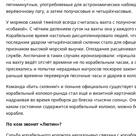
пятиминутные, употребляемые для астрономических наблюде
верёвочному лагу, а затем получасовые и четырёхчасовые.
У моряков самой тяжёлой всегда считалась вахта с полуночи 
«собакой». С чётким делением суток на вахты она у каждого 
Корабельное время настолько дисциплинировало людей, что 
последним ударом четырёхчасовой склянки стало для офице
признаком высокой морской выучки. Опоздание расценивало
службе. Англичане в таких случаях иронизировали: «пришла 
на вахту ведёт отсчёт времени не по корабельным часам, а
пресекались и попытки нерадивых матросов поскорее законч
раньше времени перевернув песочные часы и ударив в коло
Команда «Бить склянки!» и поныне официально существует 
корабельный колокол-рында стал ещё и визитной карточкой к
надраивая во время приборок до блеска «тысячи солнц». Оп
каком состоянии содержится корабельный колокол, можно б
корабле.
По ком звонит «Лютин»?
Судьба корабельного колокола неразрывно связана с кораблё