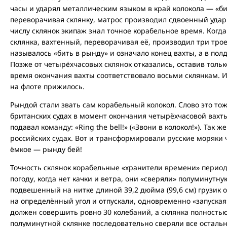
часы и ударял металлическим языком в край колокола — «бил
переворачивая склянку, матрос производил сдвоенный удар (
числу склянок экипаж знал точное корабельное время. Когд
склянка, вахтенный, переворачивая её, производил три трое
называлось «бить в рынду» и означало конец вахты, а в пол
Позже от четырёхчасовых склянок отказались, оставив тольк
время окончания вахты соответствовало восьми склянкам. И 
на флоте прижилось.
Рындой стали звать сам корабельный колокол. Слово это то
британских судах в момент окончания четырёхчасовой вах
подавал команду: «Ring the bell!» («Звони в колокол!»). Так
российских судах. Вот и трансформировали русские моряки
ёмкое — рынду бей!
Точность склянок корабельные «хранители времени» периоди
погоду, когда нет качки и ветра, они «сверяли» полуминутную
подвешенный на нитке длиной 39,2 дюйма (99,6 см) грузик 
на определённый угол и отпускали, одновременно «запуская»
должен совершить ровно 30 колебаний, а склянка полность
полуминутной склянке последовательно сверяли все осталь