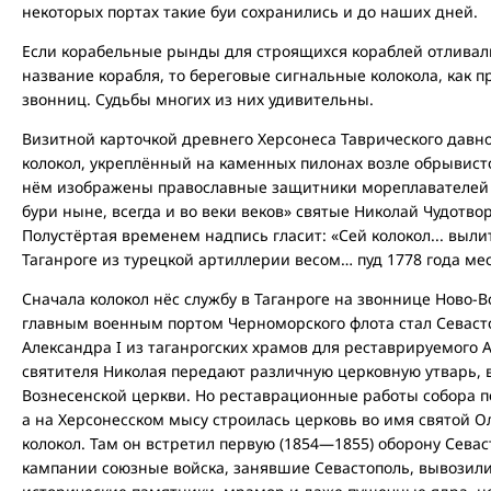
некоторых портах такие буи сохранились и до наших дней.
Если корабельные рынды для строящихся кораблей отливали
название корабля, то береговые сигнальные колокола, как 
звонниц. Судьбы многих из них удивительны.
Визитной карточкой древнего Херсонеса Таврического давн
колокол, укреплённый на каменных пилонах возле обрывисто
нём изображены православные защитники мореплавателей «
бури ныне, всегда и во веки веков» святые Николай Чудотво
Полустёртая временем надпись гласит: «Сей колокол... вылит
Таганроге из турецкой артиллерии весом… пуд 1778 года меся
Сначала колокол нёс службу в Таганроге на звоннице Ново-В
главным военным портом Черноморского флота стал Севасто
Александра I из таганрогских храмов для реставрируемого 
святителя Николая передают различную церковную утварь, в
Вознесенской церкви. Но реставрационные работы собора 
а на Херсонесском мысу строилась церковь во имя святой О
колокол. Там он встретил первую (1854—1855) оборону Сева
кампании союзные войска, занявшие Севастополь, вывозили