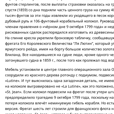
фунтов стерлингов, после выплаты страховки оказалась на г
спустя (1859) со дна подняли часть ценного груза на сумму 
тысяч фунтов за эти годы извлекли из уходящего в песок кор
дубовый руль и 106-фунтовый корабельный колокол. Руково
членам правления о «чёрном дне 9 октября 1799 года» и н
рискованных сделок распорядился изготовить из древесины 
На спинке кресла укрепили бронзовую табличку, сообщавшу
фрегата Его Королевского Величества “Ля Лютин”, который ут
ярмутского рейда, имея на борту большое количество золота
Влиланд. Все находившиеся на судне люди, кроме одного чел
затонувшего судна в 1859 г., после того как пролежал под во
Мебель установили в центре главного операционного зала О
соорудили из красного дерева ротонду с подиумом, подвесив
«Lutine». И тут выяснилась одна загадочная деталь, не име
на колоколе выгравировано не «La Lutine», как это положено
«St. Jean». Если колокол подвесили на фрегат после утери шт
предопределило трагедию 9 октября 1799 года, поскольку на
потеря колокола влечёт неминуемую гибель корабля. Но ест
версия. Фрегат шесть лет строили для французского флота на