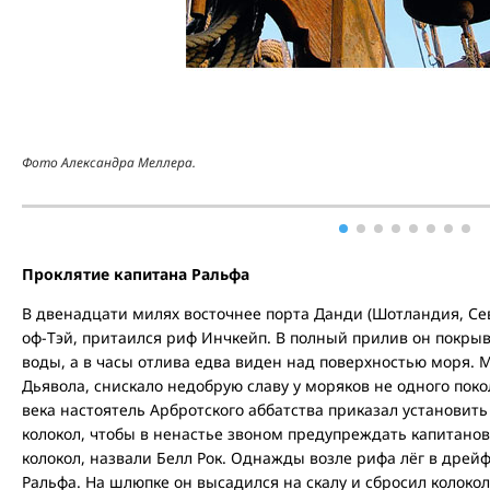
Фото Александра Меллера.
Проклятие капитана Ральфа
В двенадцати милях восточнее порта Данди (Шотландия, Сев
оф-Тэй, притаился риф Инчкейп. В полный прилив он покры
воды, а в часы отлива едва виден над поверхностью моря. 
Дьявола, снискало недобрую славу у моряков не одного поко
века настоятель Арбротского аббатства приказал установит
колокол, чтобы в ненастье звоном предупреждать капитанов 
колокол, назвали Белл Рок. Однажды возле рифа лёг в дрейф
Ральфа. На шлюпке он высадился на скалу и сбросил колокол