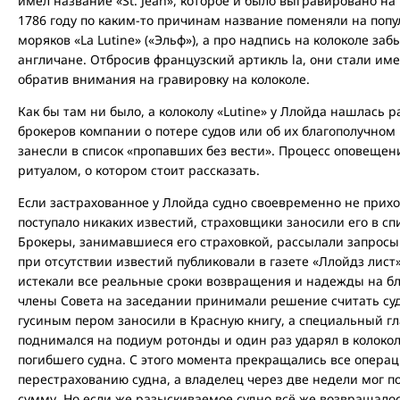
имел название «St. Jean», которое и было выгравировано на 
1786 году по каким-то причинам название поменяли на попу
моряков «La Lutine» («Эльф»), а про надпись на колоколе за
англичане. Отбросив французский артикль la, они стали име
обратив внимания на гравировку на колоколе.
Как бы там ни было, а колоколу «Lutinе» у Ллойда нашлась р
брокеров компании о потере судов или об их благополучном 
занесли в список «пропавших без вести». Процесс оповеще
ритуалом, о котором стоит рассказать.
Если застрахованное у Ллойда судно своевременно не прихо
поступало никаких известий, страховщики заносили его в с
Брокеры, занимавшиеся его страховкой, рассылали запросы
при отсутствии известий публиковали в газете «Ллойдз лист
истекали все реальные сроки возвращения и надежды на бл
члены Совета на заседании принимали решение считать суд
гусиным пером заносили в Красную книгу, а специальный г
поднимался на подиум ротонды и один раз ударял в колокол
погибшего судна. С этого момента прекращались все операц
перестрахованию судна, а владелец через две недели мог 
сумму. Но если же разыскиваемое судно всё же возвращалос