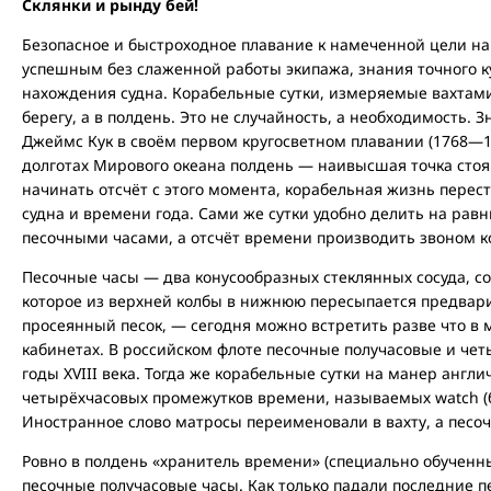
Склянки и рынду бей!
Безопасное и быстроходное плавание к намеченной цели на
успешным без слаженной работы экипажа, знания точного ку
нахождения судна. Корабельные сутки, измеряемые вахтами,
берегу, а в полдень. Это не случайность, а необходимость
Джеймс Кук в своём первом кругосветном плавании (1768—1
долготах Мирового океана полдень — наивысшая точка стоя
начинать отсчёт с этого момента, корабельная жизнь перес
судна и времени года. Сами же сутки удобно делить на ра
песочными часами, а отсчёт времени производить звоном к
Песочные часы — два конусообразных стеклянных сосуда, 
которое из верхней колбы в нижнюю пересыпается предвар
просеянный песок, — сегодня можно встретить разве что в
кабинетах. В российском флоте песочные получасовые и чет
годы XVIII века. Тогда же корабельные сутки на манер англ
четырёхчасовых промежутков времени, называемых watch (б
Иностранное слово матросы переименовали в вахту, а песоч
Ровно в полдень «хранитель времени» (специально обученн
песочные получасовые часы. Как только падали последние 