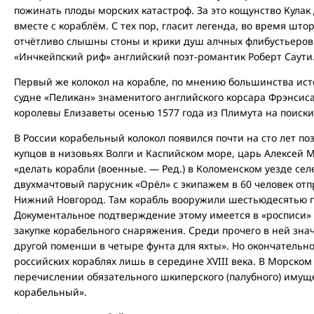
пожинать плоды морских катастроф. За это кощунство Кулак
вместе с кораблём. С тех пор, гласит легенда, во время што
отчётливо слышны стоны и крики душ алчных флибустьеров.
«Инчкейпский риф» английский поэт-романтик Роберт Саути
Первый же колокол на корабле, по мнению большинства ист
судне «Пеликан» знаменитого английского корсара Фрэнсис
королевы Елизаветы осенью 1577 года из Плимута на поиски
В России корабельный колокол появился почти на сто лет по
купцов в низовьях Волги и Каспийском море, царь Алексей 
«делать корабли (военные. — Ред.) в Коломенском уезде сел
двухмачтовый парусник «Орёл» с экипажем в 60 человек отп
Нижний Новгород. Там корабль вооружили шестьюдесятью 
Документальное подтверждение этому имеется в «росписи» 
закупке корабельного снаряжения. Среди прочего в ней знач
другой поменши в четыре фунта для яхты». Но окончательно
российских кораблях лишь в середине XVIII века. В Морском 
перечислении обязательного шкиперского (палубного) имуще
корабельный».