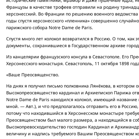
исторические памятники, мрамор и даже пушечные ядра, 
Французы в качестве трофеев отправили на родину тринадца
херсонесский. Во Франции по решению военного ведомства 
годы спустя херсонесского «пленника» совершенно случайн
парижского собора Notre Dame de Paris.
Спустя много лет колокол возвратился в Россию. О том, как 
документы, сохранившиеся в Государственном архиве город
Из канцелярии французского консула в Севастополе. Его П
Херсонесского монастыря. Севастополь, 11 октября 1898 года
«Ваше Преосвященство.
На днях я получил письмо полковника Лянёкова, в котором о
Высокопреосвященство кардинал и Архиепископ Парижа отве
Notre Dame de Paris находился колокол, имеющий название 
мной. — Авт.), и что предполагалось отправить его в Россию
потому что находившийся в Херсонесском монастыре треб
Преосвященством был малого размера, а находящийся в собо
Высокопревосходительство господин Кардинал и Архимандр
величину и надпись требуемого Вашим Преосвященством кол