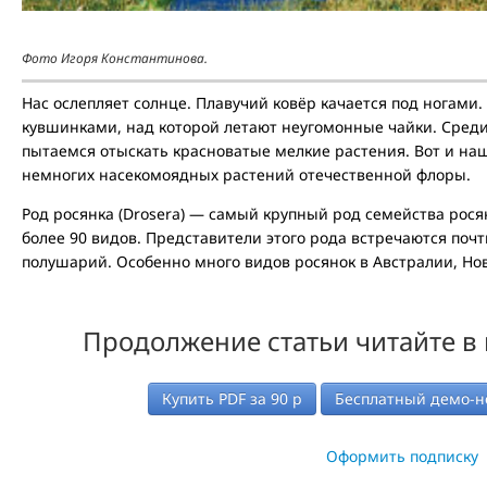
Фото Игоря Константинова.
Нас ослепляет солнце. Плавучий ковёр качается под ногами.
кувшинками, над которой летают неугомонные чайки. Сред
пытаемся отыскать красноватые мелкие растения. Вот и на
немногих насекомоядных растений отечественной флоры.
Род росянка (Drosera) — самый крупный род семейства рос
более 90 видов. Представители этого рода встречаются почт
полушарий. Особенно много видов росянок в Австралии, Но
Продолжение статьи читайте в
Купить PDF за
90
р
Бесплатный демо-н
Оформить подписку