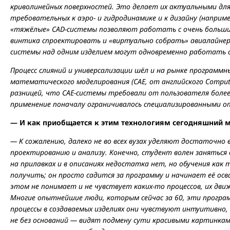
криволинейных поверхностей. Это делает их актуальными для
требовательных к аэро- и гидродинамике и к дизайну (наприм
«тяжёлые» CAD-системы позволяют работать с очень большим
винтика спроектировать и «виртуально собрать» авиалайнер
системы над одним изделием могут одновременно работать с
Процесс слияний и универсализации шёл и на рынке программн
математического моделирования (CAE, от английского Сomputer
разницей, что CAE-системы требовали от пользователя более
применение поначалу ограничивалось специализированными о
— И как приобщается к этим технологиям сегодняшний 
— К сожалению, далеко не во всех вузах уделяют достаточн
проектированию и анализу. Конечно, студент волен заняться
на прилавках и в описаниях недостатка нет, но обучения как
получить; он просто садится за программу и начинает её осва
этом не понимает и не чувствует каких-то процессов, их движ
Многие опытнейшие люди, которым сейчас за 60, эти програ
процессы в создаваемых изделиях они чувствуют интуитивно,
не без оснований — видят подмену сути красивыми картинкам