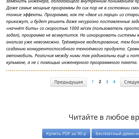
заменить инженера, обладающего внутренним пониманием про
Даже самые мощные программы до сих пор не в состоянии см
тонкие эффекты. Программа, как те «двое из ларца» из стар
прикажут, и будет решать даже несуразно поставленные задач
«начнёт бить» со скоростью 1000 м/сек (пользователь просто
задал), программа не возмутится. Но игнорировать системы
анализа уже невозможно. Трёхмерное моделирование, тем бол
созданию конкурентоспособного техноёмкого продукта. Срав
автомобиль. Различия между ними так радикальны ещё и пот
кульмане, а не с помощью инженерного программного пакета.
1
2
3
4
Предыдущая
Следу
Читайте в любое в
Купить PDF за
90
р
Бесплатный демо-н