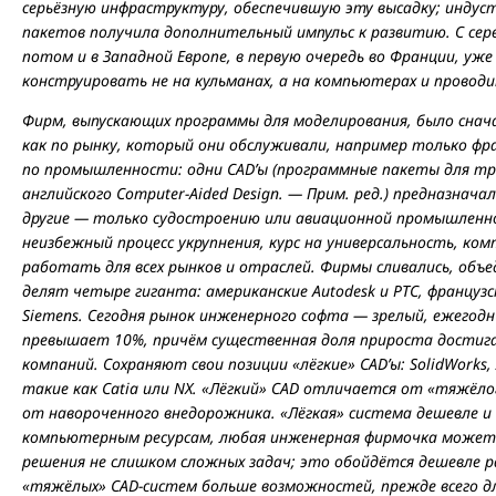
серьёзную инфраструктуру, обеспечившую эту высадку; инду
пакетов получила дополнительный импульс к развитию. С сере
потом и в Западной Европе, в первую очередь во Франции, уж
конструировать не на кульманах, а на компьютерах и провод
Фирм, выпускающих программы для моделирования, было снача
как по рынку, который они обслуживали, например только фра
по промышленности: одни CAD’ы (программные пакеты для тр
английского Computer-Aided Design. — Прим. ред.) предназнач
другие — только судостроению или авиационной промышленно
неизбежный процесс укрупнения, курс на универсальность, ко
работать для всех рынков и отраслей. Фирмы сливались, объе
делят четыре гиганта: американские Autodesk и PTC, французск
Siemens. Сегодня рынок инженерного софта — зрелый, ежегодн
превышает 10%, причём существенная доля прироста достига
компаний. Сохраняют свои позиции «лёгкие» CAD’ы: SolidWorks,
такие как Catia или NX. «Лёгкий» СAD отличается от «тяжёл
от навороченного внедорожника. «Лёгкая» система дешевле и
компьютерным ресурсам, любая инженерная фирмочка может 
решения не слишком сложных задач; это обойдётся дешевле р
«тяжёлых» CAD-систем больше возможностей, прежде всего д