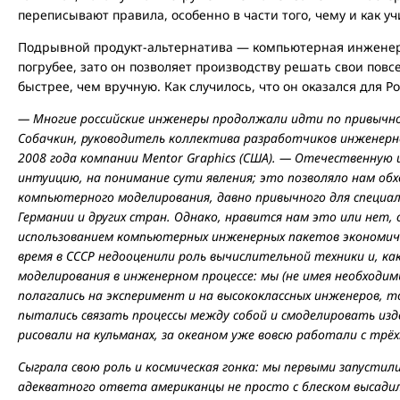
переписывают правила, особенно в части того, чему и как уч
Подрывной продукт-альтернатива — компьютерная инженери
погрубее, зато он позволяет производству решать свои пов
быстрее, чем вручную. Как случилось, что он оказался для 
— Многие российские инженеры продолжали идти по привычно
Собачкин, руководитель коллектива разработчиков инженерно
2008 года компании Mentor Graphics (США). — Отечественную
интуицию, на понимание сути явления; это позволяло нам об
компьютерного моделирования, давно привычного для специал
Германии и других стран. Однако, нравится нам это или нет, се
использованием компьютерных инженерных пакетов экономиче
время в СССР недооценили роль вычислительной техники и, к
моделирования в инженерном процессе: мы (не имея необход
полагались на эксперимент и на высококлассных инженеров, т
пытались связать процессы между собой и смоделировать изде
рисовали на кульманах, за океаном уже вовсю работали с тр
Сыграла свою роль и космическая гонка: мы первыми запустили
адекватного ответа американцы не просто с блеском высадили