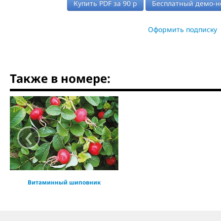
Купить PDF за
90
р
Бесплатный демо-н
Оформить подписку
Также в номере:
‹
Витаминный шиповник