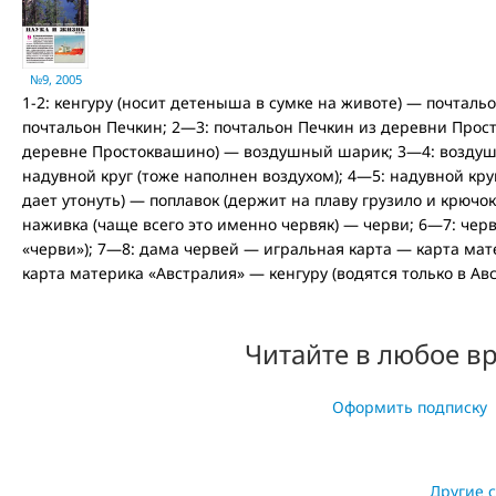
№9, 2005
1-2: кенгуру (носит детеныша в сумке на животе) — почтальо
почтальон Печкин; 2—3: почтальон Печкин из деревни Прос
деревне Простоквашино) — воздушный шарик; 3—4: воздуш
надувной круг (тоже наполнен воздухом); 4—5: надувной кру
дает утонуть) — поплавок (держит на плаву грузило и крючо
наживка (чаще всего это именно червяк) — черви; 6—7: чер
«черви»); 7—8: дама червей — игральная карта — карта мате
карта материка «Австралия» — кенгуру (водятся только в Авс
Читайте в любое в
Оформить подписку
Другие 