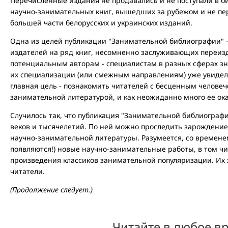
Перечисленные издания не продавались и не поступали в биб
научно-занимательных книг, вышедших за рубежом и не пе
большей части белорусских и украинских изданий.
Одна из целей публикации "Занимательной библиографии"
издателей на ряд книг, несомненно заслуживающих переизда
потенциальным авторам - специалистам в разных сферах зн
их специализации (или смежным направлениям) уже увидели 
главная цель - познакомить читателей с бесценным человеч
занимательной литературой, и как неожиданно много ее ока
Случилось так, что публикация "Занимательной библиограф
веков и тысячелетий. По ней можно проследить зарождение
научно-занимательной литературы. Разумеется, со временем
появляются!) новые научно-занимательные работы, в том ч
произведения классиков занимательной популяризации. Их
читатели.
(Продолжение следует.)
Читайте в любое в