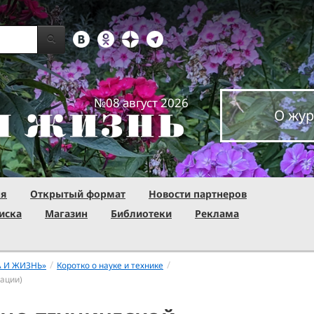
№08 август 2026
О жур
ня
Открытый формат
Новости партнеров
иска
Магазин
Библиотеки
Реклама
/
/
А И ЖИЗНЬ»
Коротко о науке и технике
ации)