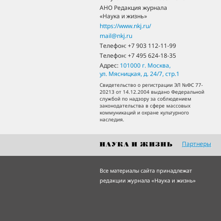
АНО Редакция журнала
«Наука и жизнь»
https://www.nkj.ru/
mail@nkj.ru
Телефон:
+7 903 112-11-99
Телефон:
+7 495 624-18-35
Адрес:
101000
г. Москва
,
ул. Мясницкая, д. 24/7, стр.1
Свидетельство о регистрации ЭЛ №ФС 77-
20213 от 14.12.2004 выдано Федеральной
службой по надзору за соблюдением
законодательства в сфере массовых
коммуникаций и охране культурного
наследия.
Партнеры
Все материалы сайта принадлежат
редакции журнала «Наука и жизнь»