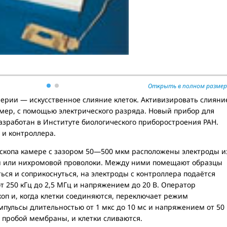
Открыть в полном размер
ерии — искусственное слияние клеток. Активизировать слияни
ер, с помощью электрического разряда. Новый прибор для
азработан в Институте биологического приборостроения РАН.
 и контроллера.
оскопа камере с зазором 50—500 мкм расположены электроды и
ой или нихромовой проволоки. Между ними помещают образцы
ться и соприкоснуться, на электроды с контроллера подаётся
т 250 кГц до 2,5 МГц и напряжением до 20 В. Оператор
оп и, когда клетки соединяются, переключает режим
мпульсы длительностью от 1 мкс до 10 мс и напряжением от 50
 пробой мембраны, и клетки сливаются.