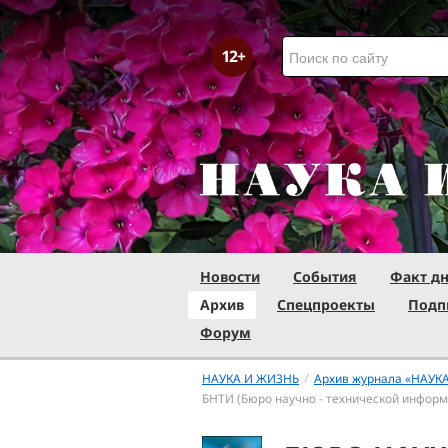
Новости
События
Факт д
Архив
Спецпроекты
Подп
Форум
/
НАУКА И ЖИЗНЬ
Архив журнала «НАУК
БНТИ (Бюро научно - технической информ