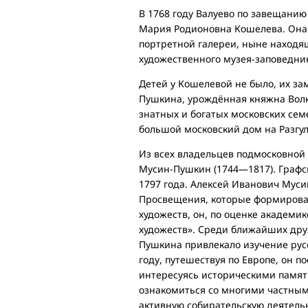
В 1768 году Валуево по завещани
Мария Родионовна Кошелева. Она 
портретной галереи, ныне находя
художественного музея-заповедни
Детей у Кошелевой не было, их з
Пушкина, урождённая княжна Волк
знатных и богатых московских сем
большой московский дом на Разгу
Из всех владельцев подмосковно
Мусин-Пушкин (1744—1817). Графск
1797 года. Алексей Иванович Мус
Просвещения, которые формировал
художеств, он, по оценке академи
художеств». Среди ближайших дру
Пушкина привлекало изучение русс
году, путешествуя по Европе, он 
интересуясь историческими памят
ознакомиться со многими частным
активную собирательскую деятельн