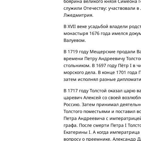
боярина великого князя Симеона 
служили Отечеству: участвовали в
Лжедмитрия.
В XVII веке усадьбой владели род
монастыря 1676 года имелся доку
Валуевом.
В 1719 году Мещерские продали В
времени Петру Андреевичу Толстом
стольником. В 1697 году Пётр I в 
морского дела. В конце 1701 года
затем исполнял разные дипломати
В 1717 году Толстой оказал царю в
царевич Алексей со своей возлюб
Россию. Затем принимал деятельно
Толстого поместьями и поставил в
Петра Андреевича с императрицей 
графа. После смерти Петра I Тол
Екатерины I. А когда императриц
вопросу о преемнике. Александр Д