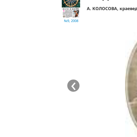
А. КОЛОСОВА, краевед
№9, 2008
‹