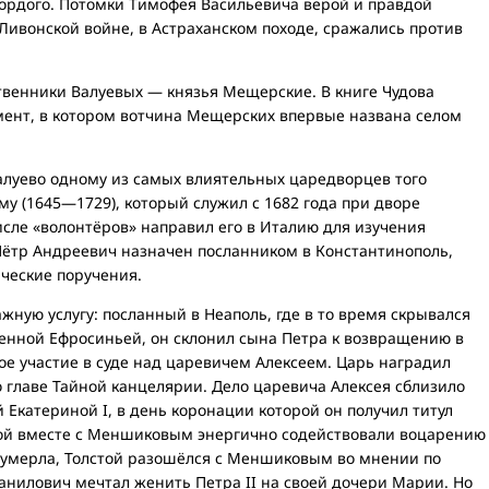
Гордого. Потомки Тимофея Васильевича верой и правдой
 Ливонской войне, в Астраханском походе, сражались против
ственники Валуевых — князья Мещерские. В книге Чудова
мент, в котором вотчина Мещерских впервые названа селом
алуево одному из самых влиятельных царедворцев того
у (1645—1729), который служил с 1682 года при дворе
числе «волонтёров» направил его в Италию для изучения
 Пётр Андреевич назначен посланником в Константинополь,
ческие поручения.
ажную услугу: посланный в Неаполь, где в то время скрывался
ленной Ефросиньей, он склонил сына Петра к возвращению в
е участие в суде над царевичем Алексеем. Царь наградил
о главе Тайной канцелярии. Дело царевича Алексея сблизило
Екатериной I, в день коронации которой он получил титул
стой вместе с Меншиковым энергично содействовали воцарению
а умерла, Толстой разошёлся с Меншиковым во мнении по
анилович мечтал женить Петра II на своей дочери Марии. Но