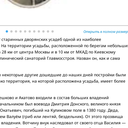
Открыть в полном размер
 старинных дворянских усадеб одной из наиболее
. На территории усадьбы, расположенной по берегам небольши
в 28 км от центра Москвы и в 10 км от МКАД по Киевскому
клинический санаторий Главмосстроя. Назван он, как и сама
и некоторые другие дошедшие до наших дней постройки были
ако территория, на которой расположена усадьба, имеет более
Мешково и Акатово входили в состав больших владений
ачальником был воевода Дмитрия Донского, великого князя
Окатьевич, погибший на Куликовом поле в 1380 году. Деда,
м Валуём (гриб или лентяй, бездельник). От этого прозвища
владения. Вотчину внук наследовал от своего отца Василия —