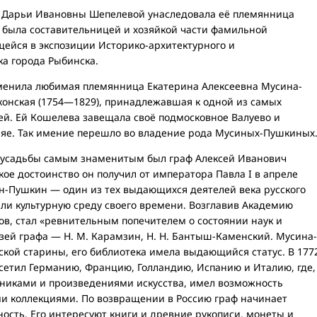
ю Дарьи Ивановны Шепелевой унаследовала её племянница
была составительницей и хозяйкой части фамильной
щейся в экспозиции Историко-архитектурного и
ка города Рыбинска.
аменила любимая племянница Екатерина Алексеевна Мусина-
онская (1754—1829), принадлежавшая к одной из самых
ей. Ей Кошелева завещала своё подмосковное Валуево и
ляе. Так имение перешло во владение рода Мусиных-Пушкиных
й усадьбы самым знаменитым был граф Алексей Иванович
ое достоинство он получил от императора Павла I в апреле
ин-Пушкин — один из тех выдающихся деятелей века русского
и культурную среду своего времени. Возглавив Академию
ков, стал «ревнительным попечителем о состоянии наук и
зей графа — Н. М. Карамзин, Н. Н. Бантыш-Каменский. Мусина-
кой старины, его библиотека имела выдающийся статус. В 177
посетил Германию, Францию, Голландию, Испанию и Италию, где,
никами и произведениями искусства, имел возможность
и коллекциями. По возвращении в Россию граф начинает
ость. Его интересуют книги и древние рукописи, монеты и