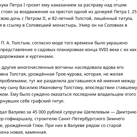
нука Петра I грозит ему наказанием за расправу над отцом
 стоял за воздвижение на престол одной из дочерей Петра I. 25
вою дочь с Петром II, и 82-летний Толстой, лишённый титула,
я в ссылку в Соловецкий монастырь. Умер он на Соловках в
 П. А. Толстым, согласно моде того времени было украшено
редставление о садовых планировках конца XVIII века с их как
 дорожками и куртинами.
и другие многочисленные вотчины наследовала вдова его
на Толстая, урождённая Трое-курова, которая, не желая
проблемами, тут же разделила доставшиеся ей имения между
ему сыну Василию Ивановичу Толстому, впоследствии ставшему
ком. Ему было суждено оказаться последним владельцем этого
ернувших себе графский титул.
одал Валуево за 45 000 рублей супругам Шепелевым — Дмитрию
ер-гофмаршалу, строителю Санкт-Петербургского Зимнего
е, урождённой Глюк. При них в Валуеве рядом со старой
ена новая, каменная.