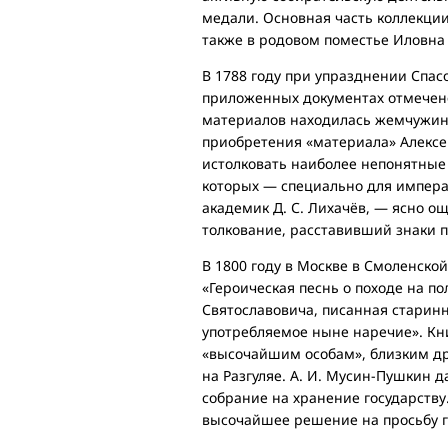
медали. Основная часть коллекции
также в родовом поместье Иловна
В 1788 году при упразднении Спас
приложенных документах отмечено:
материалов находилась жемчужина 
приобретения «материала» Алексей
истолковать наиболее непонятные с
которых — специально для импера
академик Д. С. Лихачёв, — ясно о
толкование, расставивший знаки п
В 1800 году в Москве в Смоленско
«Героическая песнь о походе на п
Святославовича, писанная старинн
употребляемое ныне наречие». Кн
«высочайшим особам», близким др
на Разгуляе. А. И. Мусин-Пушкин 
собрание на хранение государству
высочайшее решение на просьбу г