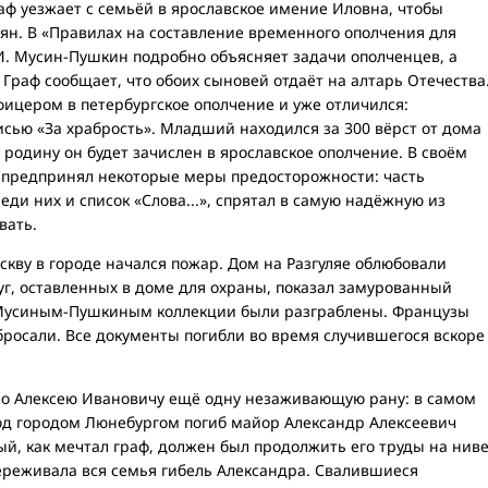
раф уезжает с семьёй в ярославское имение Иловна, чтобы
ьян. В «Правилах на составление временного ополчения для
 И. Мусин-Пушкин подробно объясняет задачи ополченцев, а
 Граф сообщает, что обоих сыновей отдаёт на алтарь Отечества
ицером в петербургское ополчение и уже отличился:
сью «За храбрость». Младший находился за 300 вёрст от дома
 родину он будет зачислен в ярославское ополчение. В своём
ф предпринял некоторые меры предосторожности: часть
реди них и список «Слова...», спрятал в самую надёжную из
вать.
скву в городе начался пожар. Дом на Разгуляе облюбовали
луг, оставленных в доме для охраны, показал замурованный
Мусиным-Пушкиным коллекции были разграблены. Французы
бросали. Все документы погибли во время случившегося вскоре
ло Алексею Ивановичу ещё одну незаживающую рану: в самом
под городом Люнебургом погиб майор Александр Алексеевич
й, как мечтал граф, должен был продолжить его труды на нив
ереживала вся семья гибель Александра. Свалившиеся