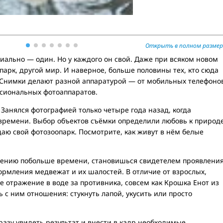
Открыть в полном размер
иально — один. Но у каждого он свой. Даже при всяком новом
арк, другой мир. И наверное, больше половины тех, кто сюда
 Снимки делают разной аппаратурой — от мобильных телефоно
сиональных фотоаппаратов.
Занялся фотографией только четыре года назад, когда
 времени. Выбор объектов съёмки определили любовь к природ
здаю свой фотозоопарк. Посмотрите, как живут в нём белые
дению побольше времени, становишься свидетелем проявлени
рмления медвежат и их шалостей. В отличие от взрослых,
 отражение в воде за противника, совсем как Крошка Енот из
 с ним отношения: стукнуть лапой, укусить или просто
азу увидеть результат и внести в кадр необходимые