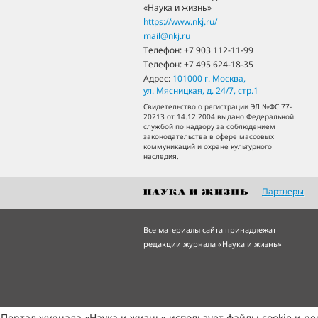
«Наука и жизнь»
https://www.nkj.ru/
mail@nkj.ru
Телефон:
+7 903 112-11-99
Телефон:
+7 495 624-18-35
Адрес:
101000
г. Москва
,
ул. Мясницкая, д. 24/7, стр.1
Свидетельство о регистрации ЭЛ №ФС 77-
20213 от 14.12.2004 выдано Федеральной
службой по надзору за соблюдением
законодательства в сфере массовых
коммуникаций и охране культурного
наследия.
Партнеры
Все материалы сайта принадлежат
редакции журнала «Наука и жизнь»
Портал журнала «Наука и жизнь» использует файлы cookie и р