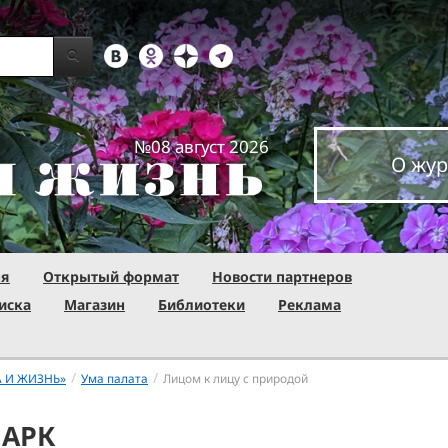
№08 август 2026
О жур
ня
Открытый формат
Новости партнеров
иска
Магазин
Библиотеки
Реклама
/
/
А И ЖИЗНЬ»
Ума палата
Лицом к лицу с природой
ПАРК