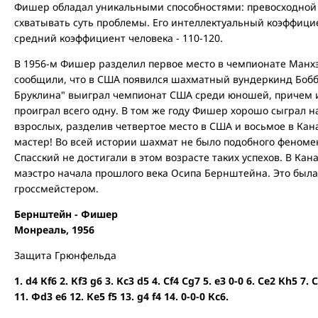
Фишер обладал уникальными способностями: превосходной
схватывать суть проблемы. Его интеллектуальный коэффициен
средний коэффициент человека - 110-120.
В 1956-м Фишер разделил первое место в чемпионате Манхэ
сообщили, что в США появился шахматный вундеркинд Бобб
Бруклина" выиграл чемпионат США среди юношей, причем из
проиграл всего одну. В том же году Фишер хорошо сыграл н
взрослых, разделив четвертое место в США и восьмое в Кан
мастер! Во всей истории шахмат не было подобного феномен
Спасский не достигали в этом возрасте таких успехов. В Ка
маэстро начала прошлого века Осипа Бернштейна. Это была
гроссмейстером.
Бернштейн - Фишер
Монреаль, 1956
Защита Грюнфельда
1. d4 Кf6 2. Кf3 g6 3. Кc3 d5 4. Сf4 Сg7 5. e3 0-0 6. Сe2 Кh5 7.
11. Фd3 e6 12. Кe5 f5 13. g4 f4 14. 0-0-0 Кс6.