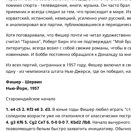
помимо спорта - телевидение, книги, музыка. Он часто брал
приемник и всегда следил за тем, что происходит в мире. Из
хорватский, испанский, немецкий, усиленно учил русский, в
и анализировал все партии, публиковавшиеся в периодическ
Хотя поговаривали, что Фишер почти не читал художествен
считал "Тарзана", Роберт Бирн это не подтверждал: "Мой бр
литературы, всегда возил с собой свежие романы, чтобы в 
новинками. И Бобби постоянно обращался к Дональду за кн
Из всех партий, сыгранных в 1957 году, Фишер включил в св
одну - из чемпионата штата Нью-Джерси, где он победил, наб
Фишер - Шервин
Нью-Йорк, 1957
Староиндийское начало
1. е4 с5 2. Кf3 e6 3. d3.
В юные годы Фишер любил играть "ста
солидном возрасте уже не отклонялся от классических пост
4. g3 Кf6 5. Сg2 Сe7 6. 0-0 0-0 7. Кbd2 Лb8.
Начало вычурного 
позволяющего белым быстро захватить инициативу. Обычное