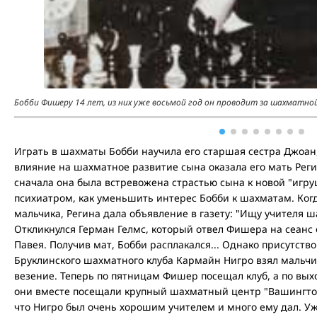
Бобби Фишеру 14 лет, из них уже восьмой год он проводит за шахматной
Играть в шахматы Бобби научила его старшая сестра Джоан,
влияние на шахматное развитие сына оказала его мать Реги
сначала она была встревожена страстью сына к новой "игру
психиатром, как уменьшить интерес Бобби к шахматам. Ког
мальчика, Регина дала объявление в газету: "Ищу учителя ш
Откликнулся Герман Гелмс, который отвел Фишера на сеан
Павея. Получив мат, Бобби расплакался... Однако присутст
Бруклинского шахматного клуба Кармайн Нигро взял мальчи
везение. Теперь по пятницам Фишер посещал клуб, а по вых
они вместе посещали крупный шахматный центр "Вашингтон
что Нигро был очень хорошим учителем и много ему дал. Уж