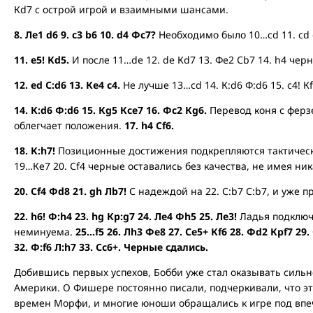
Кd7 с острой игрой и взаимными шансами.
8. Лe1 d6 9. c3 b6 10. d4 Фc7?
Необходимо было 10…сd 11. cd d
11. e5! Кd5.
И после 11…de 12. de Кd7 13. Фe2 Сb7 14. h4 че
12. ed С:d6 13. Кe4 c4.
Не лучше 13…cd 14. К:d6 Ф:d6 15. c4! Кf6
14. К:d6 Ф:d6 15. Кg5 Ксe7 16. Фc2 Кg6.
Перевод коня с ферз
облегчает положения.
17. h4 Cf6.
18. К:h7!
Позиционные достижения подкрепляются тактичес
19…Ке7 20. Сf4 черные оставались без качества, не имея ни
20. Сf4 Фd8 21. gh Лb7!
С надеждой на 22. С:b7 С:b7, и уже п
22. h6! Ф:h4 23. hg Кр:g7 24. Лe4 Фh5 25. Лe3!
Ладья подключа
неминуема.
25…f5 26. Лh3 Фe8 27. Сe5+ Кf6 28. Фd2 Крf7 29.
32. Ф:f6 Л:h7 33. Сc6+. Черные сдались.
Добившись первых успехов, Бобби уже стал оказывать силь
Америки. О Фишере постоянно писали, подчеркивали, что 
времен Морфи, и многие юноши обращались к игре под впе