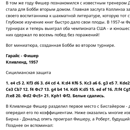
В том же году Фишер познакомился с известным тренером 
стала для Бобби вторым домом. Главная заслуга Коллинза з
своего воспитанника к шахматной литературе, которую тот 
Глубокое изучение книг быстро дало свои плоды. В 1957-м 
турнирах и теперь выиграл оба чемпионата США - и юношес
них одержал по восемь побед без поражений!
Вот миниатюра, созданная Бобби во втором турнире.
Гарайс - Фишер
Кливленд, 1957
Сицилианская защита
1. e4 c5 2. Кf3 d6 3. d4 cd 4. К:d4 Кf6 5. Кc3 a6 6. g3 e5 7. Кde
Сe3 Сb7 12. f4 Фc7 13. g4 b4 14. Кd5 К:d5 15. ed ef 16. Л:f4 Сg
Л:e8 20. Фd2 Фc5+ 21. Крh1 Фf2. Белые сдались.
В Кливленде Фишер разделил первое место с Бисгайером - д
опередил его по коэффициентам. Ниже оказались многие изв
Бирна - Дональд опять проиграл Фишеру, а Роберт, будущий
Позднее он вспоминал: