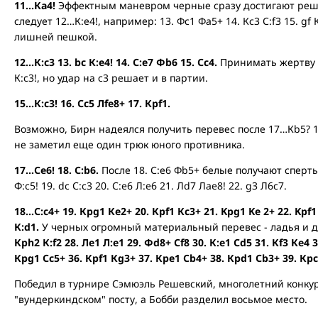
11...Кa4!
Эффектным маневром черные сразу достигают реш
следует 12…К:е4!, например: 13. Фс1 Фa5+ 14. Кс3 С:f3 15. gf
лишней пешкой.
12...К:с3 13. bc К:e4! 14. С:e7 Фb6 15. Сc4.
Принимать жертву ка
К:c3!, но удар на с3 решает и в партии.
15…К:c3! 16. Сc5 Лfe8+ 17. Крf1.
Возможно, Бирн надеялся получить перевес после 17…Кb5? 18. 
не заметил еще один трюк юного противника.
17…Сe6! 18. С:b6.
После 18. С:е6 Фb5+ белые получают сперты
Ф:c5! 19. dc С:c3 20. С:e6 Л:e6 21. Лd7 Лae8! 22. g3 Л6c7.
18…С:c4+ 19. Крg1 Кe2+ 20. Крf1 Кc3+ 21. Kpg1 Ke 2+ 22. Kpf1
К:d1.
У черных огромный материальный перевес - ладья и д
Крh2 К:f2 28. Лe1 Л:e1 29. Фd8+ Сf8 30. К:e1 Сd5 31. Кf3 Кe4 
Крg1 Сc5+ 36. Крf1 Кg3+ 37. Крe1 Сb4+ 38. Крd1 Сb3+ 39. Крc
Победил в турнире Сэмюэль Решевский, многолетний конку
"вундеркиндском" посту, а Бобби разделил восьмое место.