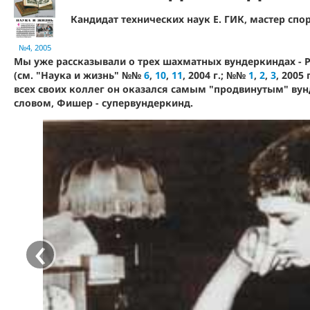
Кандидат технических наук Е. ГИК, мастер спо
№4, 2005
Мы уже рассказывали о трех шахматных вундеркиндах - 
(см. "Наука и жизнь" №№
6
,
10
,
11
, 2004 г.; №№
1
,
2
,
3
, 2005
всех своих коллег он оказался самым "продвинутым" в
словом, Фишер - супервундеркинд.
‹