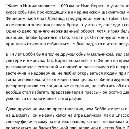
"Живя в Индианаполисе - 1000 км от Нью-Йорка - и усиленн
курсе событий, происходящих в американском шахматном ми
Фишером, мой брат Дональд предупредил меня, чтобы я бы
я не придал значения словам брата - ну что же, еще один с
Однако дело приняло неожиданный оборот. Хотя, играя бел
позицию, Бобби бросился в бой, как тигр. Он принудил меня
пришлось отчаянно отбиваться - я был рад, что в итоге полу
В 14 лет Бобби был вполне дружелюбным мальчиком, вел себ
свитере и джинсах. Так, Бирна поразило, что Фишер во время
разговаривал с его женой и подробно рассказывал ей о парт
застенчив и недоверчив, не любил открываться людям при 
тогда использовали его в корыстных целях, особенно журна
распространяли сенсационные сведения, не заботясь об их 
вообще стал избегать представителей прессы - он охотно д
уклонялся от навязчивых фотографов.
Даже друзья не имели представления, чем Бобби живет и о 
на шахматы, он не замыкался на игре целиком. Как и Спас
своему физическому развитию: плавал, катался на коньках и
поразмяться на баскетбольной площадке или в кегельбане. Ег