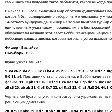
сами шахматы получили такое паблисити, какого никогда пр
В начале 1958-го шахматный мир облетела удивительная ве
который был одновременно отборочным к чемпионату мира,
14-летнего вундеркинда. Фишер не только выиграл турнир с
единственным участником, прошедшим его без поражений - 
обозреватели назвали этот взлет Бобби "сенсацией национ
небосводе взошла звезда, которая потрясла устои шахматно
Фишер - Бисгайер
Нью-Йорк, 1958
Французская защита
1. e4 e6 2. d4 d5 3. Кc3 Сb4 4. e5 b6 5. а3 С:с3+ 6. bc Фd7 7. Ф
0-0 11. а4.
Противник отстал в развитии, и Бобби начинает 
фланге.
11…Крb7 12. 0-0 Фf7 13. c4 Кe7 14. Сg5 dc 15. Фc3 Кd5
a5 c6 20. ab ab 21. Фb3 Кc7 22. c4 Л:a3 23. Ф:a3 Лa8 24. Фb3 К
Черные как будто получили контригру, они угрожают взять 
решающим действиям.
28. Кс5+ Крb8 29. Кd7+ Крb7 30. Фb3 Фg4 31. Кc5+ Крb8 32. g