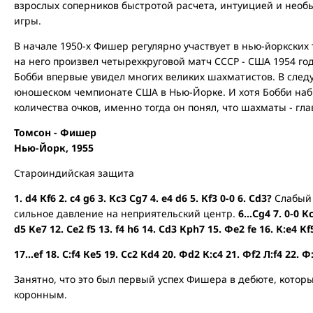
взрослых соперников быстротой расчета, интуицией и нео
игры.
В начале 1950-х Фишер регулярно участвует в нью-йоркски
на него произвел четырехкруговой матч СССР - США 1954 год
Бобби впервые увидел многих великих шахматистов. В сле
юношеском чемпионате США в Нью-Йорке. И хотя Бобби наб
количества очков, именно тогда он понял, что шахматы - гла
Томсон - Фишер
Нью-Йорк, 1955
Староиндийская защита
1. d4 Кf6 2. c4 g6 3. Кc3 Сg7 4. e4 d6 5. Кf3 0-0 6. Сd3?
Слабый 
сильное давление на неприятельский центр.
6…Сg4 7. 0-0 Кc6
d5 Кe7 12. Сe2 f5 13. f4 h6 14. Сd3 Крh7 15. Фe2 fe 16. К:e4 Кf
17...ef 18. С:f4 Кe5 19. Сc2 Кd4 20. Фd2 К:c4 21. Фf2 Л:f4 22.
Занятно, что это был первый успех Фишера в дебюте, которы
коронным.