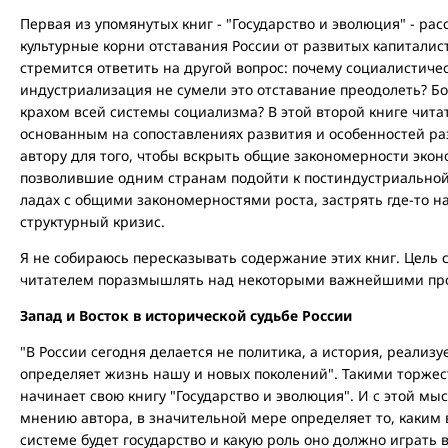
Первая из упомянутых книг - "Государство и эволюция" - ра
культурные корни отставания России от развитых капиталист
стремится ответить на другой вопрос: почему социалистиче
индустриализация не сумели это отставание преодолеть? Бо
крахом всей системы социализма? В этой второй книге читат
основанным на сопоставлениях развития и особенностей ра
автору для того, чтобы вскрыть общие закономерности эко
позволившие одним странам подойти к постиндустриальной 
ладах с общими закономерностями роста, застрять где-то на 
структурный кризис.
Я не собираюсь пересказывать содержание этих книг. Цель с
читателем поразмышлять над некоторыми важнейшими про
Запад и Восток в исторической судьбе России
"В России сегодня делается не политика, а история, реализ
определяет жизнь нашу и новых поколений". Такими торже
начинает свою книгу "Государство и эволюция". И с этой мыс
мнению автора, в значительной мере определяет то, каким
системе будет государство и какую роль оно должно играть в