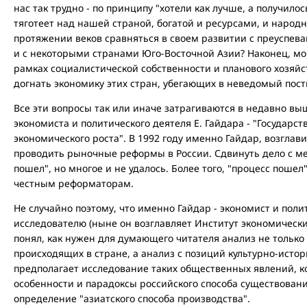
нас так трудно - по принципу "хотели как лучше, а получилос
тяготеет над нашей страной, богатой и ресурсами, и народ
протяжении веков сравняться в своем развитии с преуспев
и с некоторыми странами Юго-Восточной Азии? Наконец, мо
рамках социалистической собственности и планового хозяйст
догнать экономику этих стран, убегающих в неведомый пос
Все эти вопросы так или иначе затрагиваются в недавно вы
экономиста и политического деятеля Е. Гайдара - "Государс
экономического роста". В 1992 году именно Гайдар, возгла
проводить рыночные реформы в России. Сдвинуть дело с мер
пошел", но многое и не удалось. Более того, "процесс пошел"
честным реформаторам.
Не случайно поэтому, что именно Гайдар - экономист и полит
исследователю (ныне он возглавляет Институт экономически
понял, как нужен для думающего читателя анализ не тольк
происходящих в стране, а анализ с позиций культурно-исто
предполагает исследование таких общественных явлений, 
особенности и парадоксы российского способа существован
определение "азиатского способа производства".