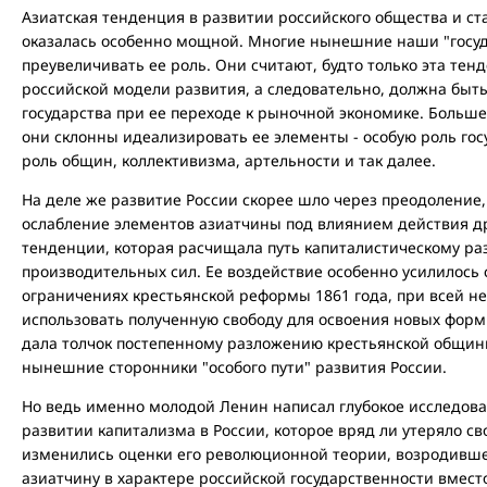
Азиатская тенденция в развитии российского общества и ст
оказалась особенно мощной. Многие нынешние наши "госу
преувеличивать ее роль. Они считают, будто только эта тен
российской модели развития, а следовательно, должна быть
государства при ее переходе к рыночной экономике. Больше 
они склонны идеализировать ее элементы - особую роль гос
роль общин, коллективизма, артельности и так далее.
На деле же развитие России скорее шло через преодоление
ослабление элементов азиатчины под влиянием действия д
тенденции, которая расчищала путь капиталистическому ра
производительных сил. Ее воздействие особенно усилилось 
ограничениях крестьянской реформы 1861 года, при всей не
использовать полученную свободу для освоения новых форм
дала толчок постепенному разложению крестьянской общины
нынешние сторонники "особого пути" развития России.
Но ведь именно молодой Ленин написал глубокое исследов
развитии капитализма в России, которое вряд ли утеряло св
изменились оценки его революционной теории, возродивше
азиатчину в характере российской государственности вмес