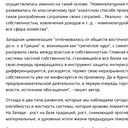
осуществлялась именно на такой основе. "Номенклатурная п
развивалась по классическому при "азиатском способе прои
тихое разграбление сатрапами своих сатрапий... Реально - 
собственностью, извлечения доходов и т. д. - номенклатур
вся сфера хозяйства".
Западная цивилизация "отпочковалась от обществ восточног
до н. э. в Греции" и, возникшая как "греческое чудо", с сам
разорвала связь между властью и собственностью. Главная 
системы частной собственности, становящейся все более нез
свою очередь превращалось в инструмент защиты интересов
дифференцируются, расходятся, теряют свою неразрывнос
собственность уже не конфискуется по произволу. Да и бурн
предпринимательской деятельности, в первую очередь торго
власти, источники обогащения", - пишет автор.
Отсюда и два типа развития, которые мы наблюдаем сегодня
(негибкость) и жесткость системы, которая кроваво ломаетс
На Западе - рост на базе традиций, рост, снимающий прот
материальные, и духовные итоги жизни предыдущих поколе