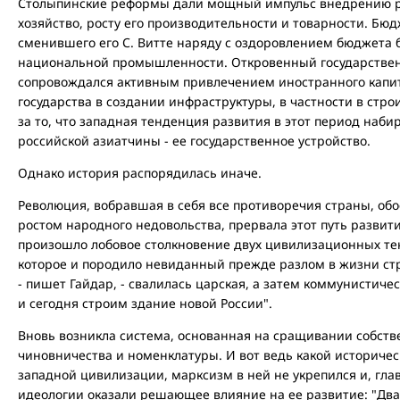
Столыпинские реформы дали мощный импульс внедрению р
хозяйство, росту его производительности и товарности. Бю
сменившего его С. Витте наряду с оздоровлением бюджета
национальной промышленности. Откровенный государствен
сопровождался активным привлечением иностранного капит
государства в создании инфраструктуры, в частности в стро
за то, что западная тенденция развития в этот период наби
российской азиатчины - ее государственное устройство.
Однако история распорядилась иначе.
Революция, вобравшая в себя все противоречия страны, об
ростом народного недовольства, прервала этот путь развит
произошло лобовое столкновение двух цивилизационных тен
которое и породило невиданный прежде разлом в жизни стр
- пишет Гайдар, - свалилась царская, а затем коммунистич
и сегодня строим здание новой России".
Вновь возникла система, основанная на сращивании собстве
чиновничества и номенклатуры. И вот ведь какой историче
западной цивилизации, марксизм в ней не укрепился и, глав
идеологии оказали решающее влияние на ее развитие: "Д