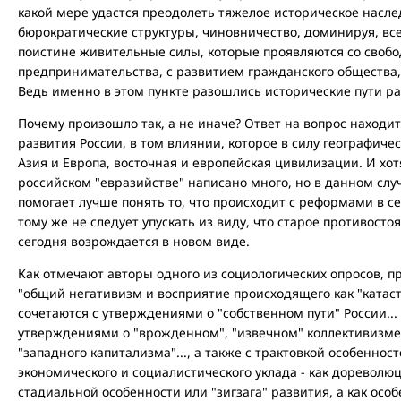
какой мере удастся преодолеть тяжелое историческое наслед
бюрократические структуры, чиновничество, доминируя, вс
поистине живительные силы, которые проявляются со свобо
предпринимательства, с развитием гражданского общества,
Ведь именно в этом пункте разошлись исторические пути ра
Почему произошло так, а не иначе? Ответ на вопрос находит
развития России, в том влиянии, которое в силу географиче
Азия и Европа, восточная и европейская цивилизации. И хот
российском "евразийстве" написано много, но в данном случ
помогает лучше понять то, что происходит с реформами в с
тому же не следует упускать из виду, что старое противост
сегодня возрождается в новом виде.
Как отмечают авторы одного из социологических опросов, 
"общий негативизм и восприятие происходящего как "катастр
сочетаются с утверждениями о "собственном пути" России...
утверждениями о "врожденном", "извечном" коллективизме 
"западного капитализма"..., а также с трактовкой особеннос
экономического и социалистического уклада - как дореволюци
стадиальной особенности или "зигзага" развития, а как осо