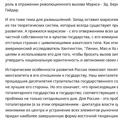
роль в отражении революционного вызова Маркса - Эд. Берн
Гайдар.
И это тоже тема для размышлений. Запад оставил марксизм
из тех теоретических систем, которые всегда существуют п
развитии. А прижился марксизм - с его отвержением всех 
частной собственности и культом государства, с его коммун
отсталых странах с цивилизациями азиатского типа. Как о
американский исследователь Хантингтон, "Ленин, Мао и Хо
целям и использовали его для того, чтобы бросить вызов з
утвердить национальную идентичность и автономию своих с
Исторические особенности развития России помогают понят
менталитета в его отношении к государству. Наш менталит
прошедшие десятилетия строительства государственного с
не лучшие его стороны. Но это означает, что происходяща
тоталитарного государства в государство, соответствующее
проблема не только сегодняшнего дня. Для России - это пр
тоталитаризм (а за этим определением - диктатура власти 
экономики из центра и устранение всех элементов рыночно
придал наиболее завершенную форму восточной тенденции 