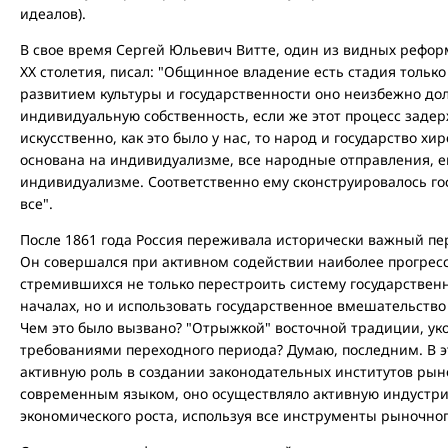
идеалов).
В свое время Сергей Юльевич Витте, один из видных рефор
ХХ столетия, писал: "Общинное владение есть стадия тольк
развитием культуры и государственности оно неизбежно до
индивидуальную собственность, если же этот процесс задер
искусственно, как это было у нас, то народ и государство х
основана на индивидуализме, все народные отправления, е
индивидуализме. Соответственно ему сконструировалось гос
все".
После 1861 года Россия переживала исторически важный пер
Он совершался при активном содействии наиболее прогрес
стремившихся не только перестроить систему государствен
началах, но и использовать государственное вмешательство
Чем это было вызвано? "Отрыжкой" восточной традиции, ук
требованиями переходного периода? Думаю, последним. В э
активную роль в создании законодательных институтов ры
современным языком, оно осуществляло активную индустри
экономического роста, используя все инструменты рыночно