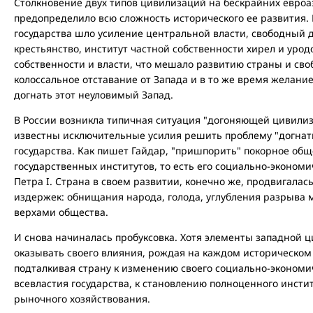
Столкновение двух типов цивилизаций на бескрайних евроа
предопределило всю сложность исторического ее развития. 
государства шло усиление центральной власти, свободный д
крестьянство, институт частной собственности хирел и уро
собственности и власти, что мешало развитию страны и сво
колоссальное отставание от Запада и в то же время желание 
догнать этот неуловимый Запад.
В России возникла типичная ситуация "догоняющей цивилиз
известны исключительные усилия решить проблему "догнат
государства. Как пишет Гайдар, "пришпорить" покорное общ
государственных институтов, то есть его социально-эконом
Петра I. Страна в своем развитии, конечно же, продвигалас
издержек: обнищания народа, голода, углубления разрыва 
верхами общества.
И снова начиналась пробуксовка. Хотя элементы западной 
оказывать своего влияния, рождая на каждом историческом
подталкивая страну к изменению своего социально-экономич
всевластия государства, к становлению полноценного инсти
рыночного хозяйствования.