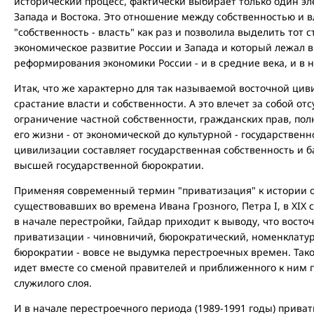
исторический процесс, фактически выбирает только один эл
Запада и Востока. Это отношение между собственностью и вл
"собственность - власть" как раз и позволила выделить тот
экономическое развитие России и Запада и который лежал в
реформирования экономики России - и в средние века, и в н
Итак, что же характерно для так называемой восточной цив
срастание власти и собственности. А это влечет за собой о
ограничение частной собственности, гражданских прав, пол
его жизни - от экономической до культурной - государственн
цивилизации составляет государственная собственность и 
высшей государственной бюрократии.
Применяя современный термин "приватизация" к истории о
существовавших во времена Ивана Грозного, Петра I, в XIX 
в начале перестройки, Гайдар приходит к выводу, что вост
приватизации - чиновничий, бюрократический, номенклатур
бюрократии - вовсе не выдумка перестроечных времен. Так
идет вместе со сменой правителей и приближенного к ним 
служилого слоя.
И в начале перестроечного периода (1989-1991 годы) приват