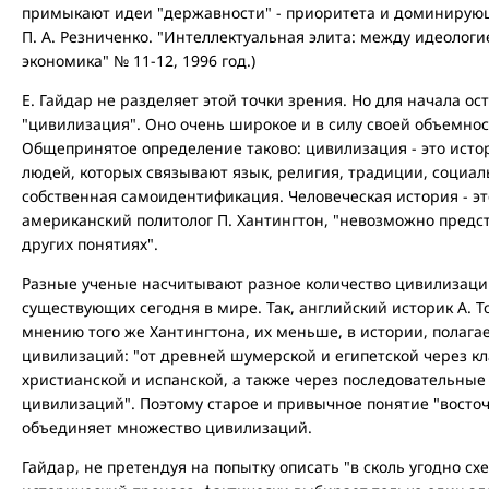
примыкают идеи "державности" - приоритета и доминирующей
П. А. Резниченко. "Интеллектуальная элита: между идеолог
экономика" № 11-12, 1996 год.)
Е. Гайдар не разделяет этой точки зрения. Но для начала о
"цивилизация". Оно очень широкое и в силу своей объемнос
Общепринятое определение таково: цивилизация - это исто
людей, которых связывают язык, религия, традиции, социал
собственная самоидентификация. Человеческая история - эт
американский политолог П. Хантингтон, "невозможно предст
других понятиях".
Разные ученые насчитывают разное количество цивилизаци
существующих сегодня в мире. Так, английский историк А. 
мнению того же Хантингтона, их меньше, в истории, полага
цивилизаций: "от древней шумерской и египетской через к
христианской и испанской, а также через последовательные
цивилизаций". Поэтому старое и привычное понятие "восто
объединяет множество цивилизаций.
Гайдар, не претендуя на попытку описать "в сколь угодно с