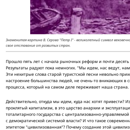
Знаменитая картина В. Серова "Петр I" - великолепный символ вековеч
свое отставание от развитых стран.
Прошло пять лет с начала рыночных реформ и почти десять 
Результаты радуют пока немногих. "Мы идем, нас ведут, нам 
Эти нехитрые слова старой туристской песни невольно прих
настроение большинства людей, не очень-то вникающих в с
процесса, который на самом деле переживает наша страна. 
Действительно, откуда мы идем, куда нас хотят привести? И
проклятый капитализм, в это царство анархии и эксплуатац
тоталитарного государства с централизованно-управляемо
с демократической системой власти? И что такое современн
эпитетом "цивилизованная"? Почему создание этой цивили