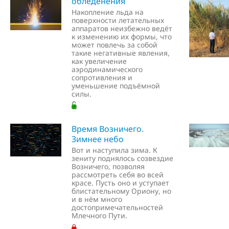
обледенения
Накопление льда на
поверхности летательных
аппаратов неизбежно ведёт
к изменению их формы, что
может повлечь за собой
такие негативные явления,
как увеличение
аэродинамического
сопротивления и
уменьшение подъёмной
силы.
Время Возничего.
Зимнее небо
Вот и наступила зима. К
зениту поднялось созвездие
Возничего, позволяя
рассмотреть себя во всей
красе. Пусть оно и уступает
блистательному Ориону, но
и в нём много
достопримечательностей
Млечного Пути.