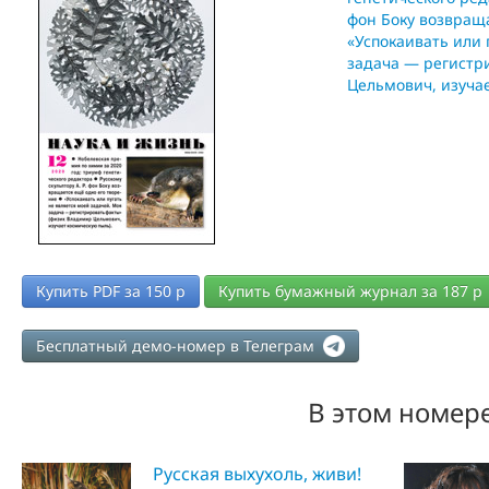
фон Боку возвращ
«Успокаивать или 
задача — регистр
Цельмович, изуча
Купить PDF за
150
р
Купить бумажный журнал за
187
р
Бесплатный демо-номер в Телеграм
В этом номере
Русская выхухоль, живи!