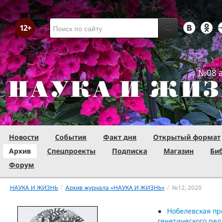
№08 а
Новости
События
Факт дня
Открытый формат
Архив
Спецпроекты
Подписка
Магазин
Би
Форум
/
/
НАУКА И ЖИЗНЬ
Архив журнала «НАУКА И ЖИЗНЬ»
№12,
2020
Нобелевская пр
генетического ред