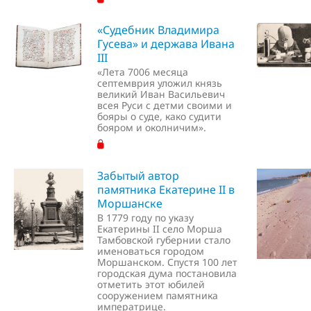
«Судебник Владимира
Гусева» и держава Ивана
III
«Лета 7006 месяца
септемврия уложил князь
великий Иван Васильевич
всея Руси с детми своими и
бояры о суде, како судити
бояром и околничим».
Забытый автор
памятника Екатерине II в
Моршанске
В 1779 году по указу
Екатерины II село Морша
Тамбовской губернии стало
именоваться городом
Моршанском. Спустя 100 лет
городская дума постановила
отметить этот юбилей
сооружением памятника
императрице.